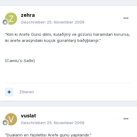
zehra
Geschrieben
25. November 2009
"Kim ki Arefe Günü dilini, kulaðýný ve gözünü haramdan korursa,
iki arefe arasýndaki küçük günahlarý baðýþlanýr."
(Camiü's-Saðir)
Zitieren
vuslat
Geschrieben
25. November 2009
"Dualarin en faziletlisi Arefe günü yapilandir."