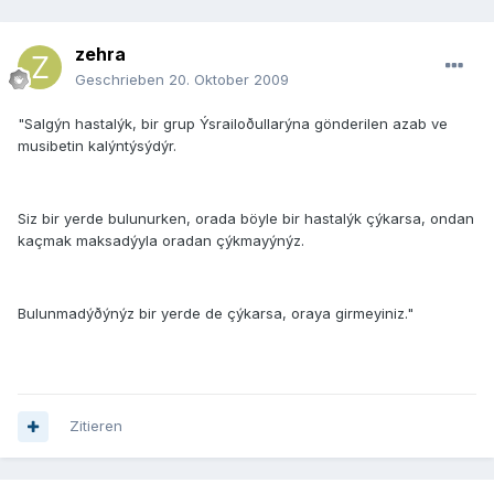
zehra
Geschrieben
20. Oktober 2009
"Salgýn hastalýk, bir grup Ýsrailoðullarýna gönderilen azab ve
musibetin kalýntýsýdýr.
Siz bir yerde bulunurken, orada böyle bir hastalýk çýkarsa, ondan
kaçmak maksadýyla oradan çýkmayýnýz.
Bulunmadýðýnýz bir yerde de çýkarsa, oraya girmeyiniz."
Zitieren