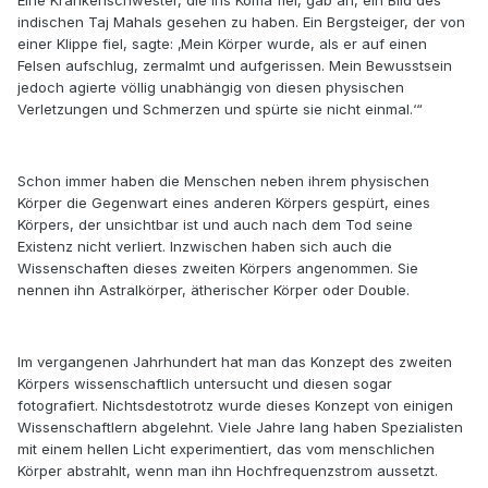
Eine Krankenschwester, die ins Koma fiel, gab an, ein Bild des
indischen Taj Mahals gesehen zu haben. Ein Bergsteiger, der von
einer Klippe fiel, sagte: ‚Mein Körper wurde, als er auf einen
Felsen aufschlug, zermalmt und aufgerissen. Mein Bewusstsein
jedoch agierte völlig unabhängig von diesen physischen
Verletzungen und Schmerzen und spürte sie nicht einmal.‘“
Schon immer haben die Menschen neben ihrem physischen
Körper die Gegenwart eines anderen Körpers gespürt, eines
Körpers, der unsichtbar ist und auch nach dem Tod seine
Existenz nicht verliert. Inzwischen haben sich auch die
Wissenschaften dieses zweiten Körpers angenommen. Sie
nennen ihn Astralkörper, ätherischer Körper oder Double.
Im vergangenen Jahrhundert hat man das Konzept des zweiten
Körpers wissenschaftlich untersucht und diesen sogar
fotografiert. Nichtsdestotrotz wurde dieses Konzept von einigen
Wissenschaftlern abgelehnt. Viele Jahre lang haben Spezialisten
mit einem hellen Licht experimentiert, das vom menschlichen
Körper abstrahlt, wenn man ihn Hochfrequenzstrom aussetzt.