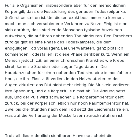
Für alle Organismen, insbesondere aber für den menschlichen
Körper gilt, dass die Feststellung des genauen Todeszeitpunkts
äußerst umstritten ist. Um diesen exakt bestimmen zu können,
macht man sich verschiedene Verfahren zu Nutze. Einig ist man
sich darüber, dass sterbende Menschen typische Anzeichen
aufweisen, die auf ihren nahenden Tod hindeuten. Den Forschern
zufolge gibt es eine Phase des Todeskampfes, die dem
endgültigen Tod vorausgeht. Bei unerwarteten, ganz plötzlich
kommenden Todesfällen ist diese Phase denkbar kurz. Wenn ein
Mensch jedoch z.B. an einer chronischen Krankheit wie Krebs
stirbt, kann sie Stunden oder sogar Tage dauern. Die
Hauptanzeichen für einen nahenden Tod sind eine immer fahlere
Haut, die ihre Elastizität verliert. In den Netzhautarterien der
Augen zirkuliert das Blut nicht mehr richtig. Die Muskeln verlieren
ihre Spannung, und die Körperfülle nimmt ab. Die Atmung setzt
aus, und der Puls wird schwächer. Die Körpertemperatur geht
zurück, bis der Körper schließlich nur noch Raumtemperatur hat.
Zwei bis drei Stunden nach dem Tod setzt die Leichenstarre ein,
was auf die Verhärtung der Muskelfasern zurückzuführen ist.
Trotz all dieser deutlich sichtbaren Hinweise scheint die