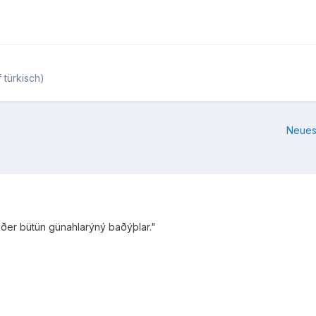
 türkisch)
Neues
 diðer bütün günahlarýný baðýþlar."