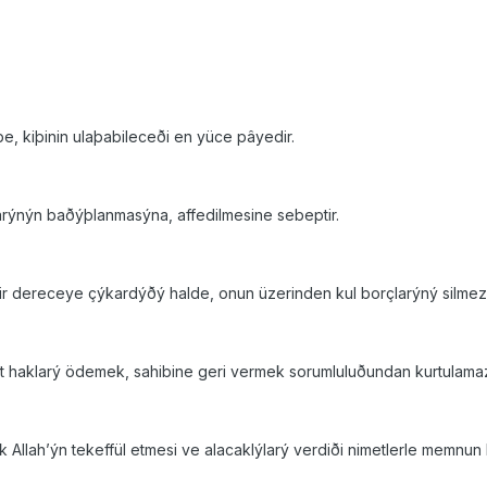
be, kiþinin ulaþabileceði en yüce pâyedir.
larýnýn baðýþlanmasýna, affedilmesine sebeptir.
bir dereceye çýkardýðý halde, onun üzerinden kul borçlarýný silmez
ait haklarý ödemek, sahibine geri vermek sorumluluðundan kurtulama
rak Allah’ýn tekeffül etmesi ve alacaklýlarý verdiði nimetlerle memnun