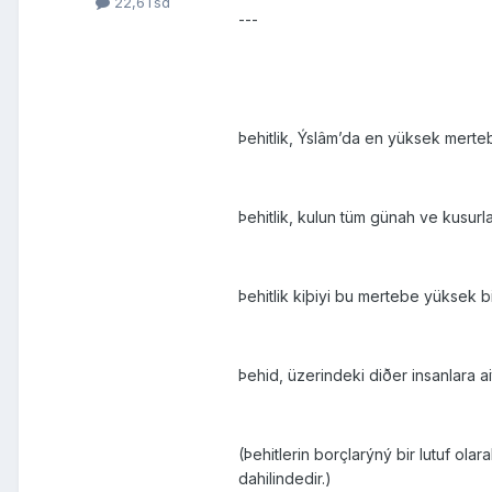
22,6Tsd
---
Þehitlik, Ýslâm’da en yüksek merte
Þehitlik, kulun tüm günah ve kusur
Þehitlik kiþiyi bu mertebe yüksek 
Þehid, üzerindeki diðer insanlara 
(Þehitlerin borçlarýný bir lutuf ola
dahilindedir.)