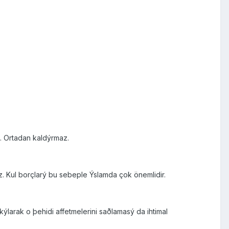
. Ortadan kaldýrmaz.
z. Kul borçlarý bu sebeple Ýslamda çok önemlidir.
 kýlarak o þehidi affetmelerini saðlamasý da ihtimal