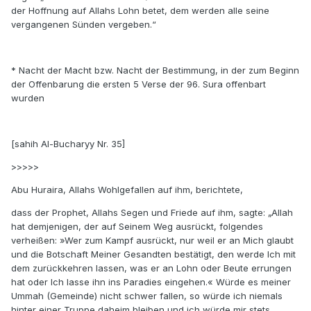
der Hoffnung auf Allahs Lohn betet, dem werden alle seine
vergangenen Sünden vergeben.“
* Nacht der Macht bzw. Nacht der Bestimmung, in der zum Beginn
der Offenbarung die ersten 5 Verse der 96. Sura offenbart
wurden
[sahih Al-Bucharyy Nr. 35]
>>>>>
Abu Huraira, Allahs Wohlgefallen auf ihm, berichtete,
dass der Prophet, Allahs Segen und Friede auf ihm, sagte: „Allah
hat demjenigen, der auf Seinem Weg ausrückt, folgendes
verheißen: »Wer zum Kampf ausrückt, nur weil er an Mich glaubt
und die Botschaft Meiner Gesandten bestätigt, den werde Ich mit
dem zurückkehren lassen, was er an Lohn oder Beute errungen
hat oder Ich lasse ihn ins Paradies eingehen.« Würde es meiner
Ummah (Gemeinde) nicht schwer fallen, so würde ich niemals
hinter einer Truppe daheim bleiben und ich würde mir stets