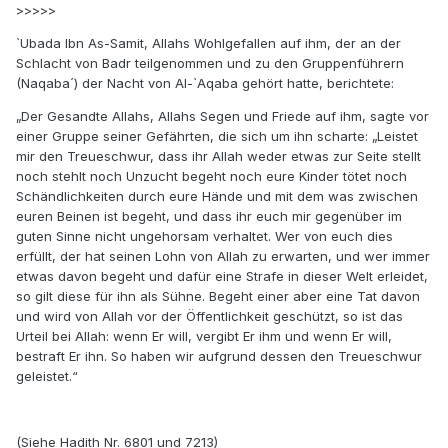
>>>>>
`Ubada Ibn As-Samit, Allahs Wohlgefallen auf ihm, der an der
Schlacht von Badr teilgenommen und zu den Gruppenführern
(Naqaba´) der Nacht von Al-`Aqaba gehört hatte, berichtete:
„Der Gesandte Allahs, Allahs Segen und Friede auf ihm, sagte vor
einer Gruppe seiner Gefährten, die sich um ihn scharte: „Leistet
mir den Treueschwur, dass ihr Allah weder etwas zur Seite stellt
noch stehlt noch Unzucht begeht noch eure Kinder tötet noch
Schändlichkeiten durch eure Hände und mit dem was zwischen
euren Beinen ist begeht, und dass ihr euch mir gegenüber im
guten Sinne nicht ungehorsam verhaltet. Wer von euch dies
erfüllt, der hat seinen Lohn von Allah zu erwarten, und wer immer
etwas davon begeht und dafür eine Strafe in dieser Welt erleidet,
so gilt diese für ihn als Sühne. Begeht einer aber eine Tat davon
und wird von Allah vor der Öffentlichkeit geschützt, so ist das
Urteil bei Allah: wenn Er will, vergibt Er ihm und wenn Er will,
bestraft Er ihn. So haben wir aufgrund dessen den Treueschwur
geleistet.“
(Siehe Hadith Nr. 6801 und 7213)