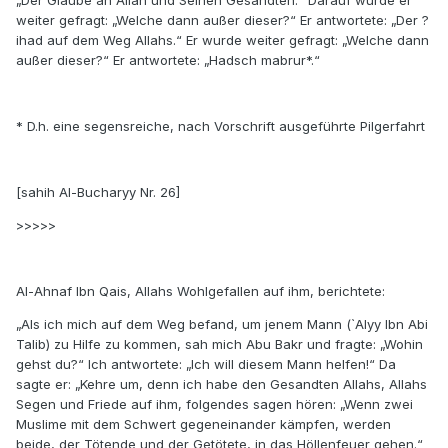
„Der Glaube an Allah und Seinen Gesandten.“ Darauf wurde er
weiter gefragt: „Welche dann außer dieser?“ Er antwortete: „Der ?
ihad auf dem Weg Allahs.“ Er wurde weiter gefragt: „Welche dann
außer dieser?“ Er antwortete: „Hadsch mabrur*.“
* D.h. eine segensreiche, nach Vorschrift ausgeführte Pilgerfahrt
[sahih Al-Bucharyy Nr. 26]
>>>>>
Al-Ahnaf Ibn Qais, Allahs Wohlgefallen auf ihm, berichtete:
„Als ich mich auf dem Weg befand, um jenem Mann (`Alyy Ibn Abi
Talib) zu Hilfe zu kommen, sah mich Abu Bakr und fragte: „Wohin
gehst du?“ Ich antwortete: „Ich will diesem Mann helfen!“ Da
sagte er: „Kehre um, denn ich habe den Gesandten Allahs, Allahs
Segen und Friede auf ihm, folgendes sagen hören: „Wenn zwei
Muslime mit dem Schwert gegeneinander kämpfen, werden
beide, der Tötende und der Getötete, in das Höllenfeuer gehen.“