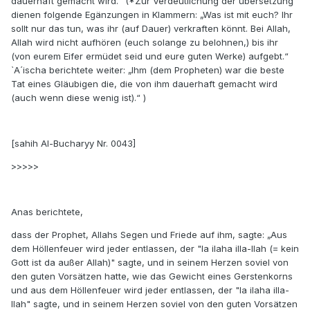
dauerhaft gemacht wird.“ (*Zur Verdeutlichung der übersetzung
dienen folgende Egänzungen in Klammern: „Was ist mit euch? Ihr
sollt nur das tun, was ihr (auf Dauer) verkraften könnt. Bei Allah,
Allah wird nicht aufhören (euch solange zu belohnen,) bis ihr
(von eurem Eifer ermüdet seid und eure guten Werke) aufgebt.“
`A´ischa berichtete weiter: „Ihm (dem Propheten) war die beste
Tat eines Gläubigen die, die von ihm dauerhaft gemacht wird
(auch wenn diese wenig ist).“ )
[sahih Al-Bucharyy Nr. 0043]
>>>>>
Anas berichtete,
dass der Prophet, Allahs Segen und Friede auf ihm, sagte: „Aus
dem Höllenfeuer wird jeder entlassen, der "la ilaha illa-llah (= kein
Gott ist da außer Allah)" sagte, und in seinem Herzen soviel von
den guten Vorsätzen hatte, wie das Gewicht eines Gerstenkorns
und aus dem Höllenfeuer wird jeder entlassen, der "la ilaha illa-
llah" sagte, und in seinem Herzen soviel von den guten Vorsätzen