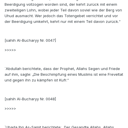
Beerdigung vollzogen worden sind, der kehrt zurück mit einem
zweiteiligen Lohn, wobei jeder Teil davon soviel wie der Berg von
Uhud ausmacht. Wer jedoch das Totengebet verrichtet und vor
der Beerdigung umkehrt, kehrt nur mit einem Teil davon zurück.“
[sahih Al-Bucharyy Nr. 0047]
>>>>>
`Abdullah berichtete, dass der Prophet, Allahs Segen und Friede
auf ihm, sagte: „Die Beschimpfung eines Muslims ist eine Freveltat
und gegen ihn zu kämpfen ist Kufr.“
[sahih Al-Bucharyy Nr. 0048]
>>>>>
`Ubada Ibn As-Samit berichtete: „Der Gesandte Allahs, Allahs