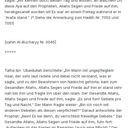
sagte: „Wir kennen doch diesen Tag und wissen, an welchem Ort
diese Aya auf den Propheten, Allahs Segen und Friede auf ihm,
herabgesandt worden ist! Es war an einem Freitag während er in
`Arafa stand.“ (* Siehe die Anmerkung zum Hadith Nr. 7050 und
7051)
[sahih Al-Bucharyy Nr. 0045]
>>>>>
Talha Ibn `Ubaidullah berichtete: „Ein Mann mit ungepflegtem
Haar, der sehr laut redete und dabei nicht verstand, was er
sagte, und zu den Bewohnern von Nadschd gehörte, kam zum
Gesandten Allahs, Allahs Segen und Friede auf ihm er stand sehr
nah bei ihm und fragte ihn über den Islam. Der Gesandte Allahs,
Allahs Segen und Friede auf ihm, sagte: „Es sind fünf Gebete pro
Tag und Nacht.“ Der Mann fragte weiter: „Bin ich noch mit
anderen Gebeten als diesen verpflichtet?“ Darauf antwortete der
Prophet: „Nein! Es sei denn, du verrichtest freiwillige Gebete.“ Der
Gesandte Allahs, Allahs Segen und Friede auf ihm, fuhr fort:
„Außerdem ist das Fasten im Ramadan (auch eine Pflicht).“ Der