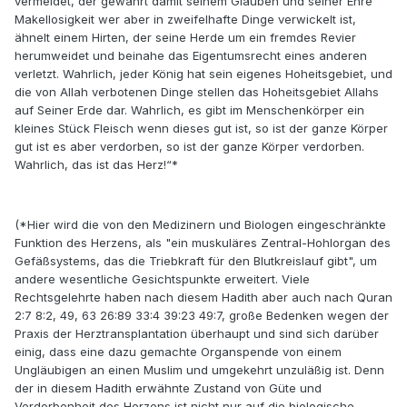
vermeidet, der gewährt damit seinem Glauben und seiner Ehre
Makellosigkeit wer aber in zweifelhafte Dinge verwickelt ist,
ähnelt einem Hirten, der seine Herde um ein fremdes Revier
herumweidet und beinahe das Eigentumsrecht eines anderen
verletzt. Wahrlich, jeder König hat sein eigenes Hoheitsgebiet, und
die von Allah verbotenen Dinge stellen das Hoheitsgebiet Allahs
auf Seiner Erde dar. Wahrlich, es gibt im Menschenkörper ein
kleines Stück Fleisch wenn dieses gut ist, so ist der ganze Körper
gut ist es aber verdorben, so ist der ganze Körper verdorben.
Wahrlich, das ist das Herz!“*
(*Hier wird die von den Medizinern und Biologen eingeschränkte
Funktion des Herzens, als "ein muskuläres Zentral-Hohlorgan des
Gefäßsystems, das die Triebkraft für den Blutkreislauf gibt", um
andere wesentliche Gesichtspunkte erweitert. Viele
Rechtsgelehrte haben nach diesem Hadith aber auch nach Quran
2:7 8:2, 49, 63 26:89 33:4 39:23 49:7, große Bedenken wegen der
Praxis der Herztransplantation überhaupt und sind sich darüber
einig, dass eine dazu gemachte Organspende von einem
Ungläubigen an einen Muslim und umgekehrt unzuläßig ist. Denn
der in diesem Hadith erwähnte Zustand von Güte und
Verdorbenheit des Herzens ist nicht nur auf die biologische