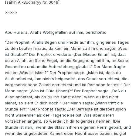
[sahih Al-Bucharyy Nr. 0049]
>>>>>
Abu Huraira, Allahs Wohlgefallen auf ihm, berichtete:
"Der Prophet, Allahs Segen und Friede auf ihm, ging eines Tages
zu den Leuten hinaus, da kam ein Mann zu ihm und sagte: „Was
ist Glaube?“ Der Prophet erwiderte: „Der Glaube (Iman) ist, dass
du an Allah, an Seine Engel, an die Begegnung mit Ihm, an Seine
Gesandten und an die Auferstehung glaubst.“ Der Mann fragte
weiter: „Was ist Islam?“ Der Prophet sagte: „Islam ist, dass du
Allah anbetest, Ihm nichts beigesellst, das Gebet verrichtest, die
vorgeschriebene Zakah entrichtest und im Ramadan fastest.“ Der
Mann sagte: „Was ist Güte (Ihsan)?“ Der Prophet sagte: „Daß du
Allah anbetest, als ob du Ihn sähst denn, wenn du Ihn nicht
siehst, so sieht Er dich doch.“ Der Mann sagte: „Wann trifft die
Stunde ein?“ Der Prophet sagte: „Der Befragte ist diesbezüglich
nicht wissender als der Fragende selbst. Was aber deren
Vorzeichen angeht, so werde ich dir folgendes nennen: (Die
Stunde ist nah,) wenn die Sklavin ihren eigenen Herrn gebärt, und
wenn die ungebildeten Kameltreiber Hochhäuser bauen. Es gibt