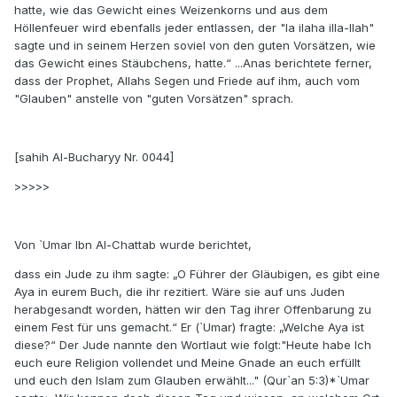
hatte, wie das Gewicht eines Weizenkorns und aus dem
Höllenfeuer wird ebenfalls jeder entlassen, der "la ilaha illa-llah"
sagte und in seinem Herzen soviel von den guten Vorsätzen, wie
das Gewicht eines Stäubchens, hatte.“ ...Anas berichtete ferner,
dass der Prophet, Allahs Segen und Friede auf ihm, auch vom
"Glauben" anstelle von "guten Vorsätzen" sprach.
[sahih Al-Bucharyy Nr. 0044]
>>>>>
Von `Umar Ibn Al-Chattab wurde berichtet,
dass ein Jude zu ihm sagte: „O Führer der Gläubigen, es gibt eine
Aya in eurem Buch, die ihr rezitiert. Wäre sie auf uns Juden
herabgesandt worden, hätten wir den Tag ihrer Offenbarung zu
einem Fest für uns gemacht.“ Er (`Umar) fragte: „Welche Aya ist
diese?“ Der Jude nannte den Wortlaut wie folgt:"Heute habe Ich
euch eure Religion vollendet und Meine Gnade an euch erfüllt
und euch den Islam zum Glauben erwählt..." (Qur`an 5:3)*`Umar