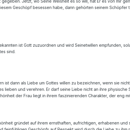
t gegeben. Jetzt, wo Seine Weisheit es so will, hat Er es von mir 
diesem Geschöpf besessen habe, dann gehörten seinem Schöpfer tausen
ekannten ist Gott zuzuordnen und wird Seinetwillen empfunden, so
es sind.
 ist dann als Liebe um Gottes willen zu bezeichnen, wenn sie nicht
 lieben und verehren. Er darf seine Liebe nicht an ihre physische Sc
hönheit der Frau liegt in ihrem faszinierenden Charakter, der eng mit
hönheit gründet auf ihrem ernsthaften, aufrichtigen, erhabenen und 
d feinfühligen Geschöpfs auf Respekt wird durch die Liebe zu ihm 