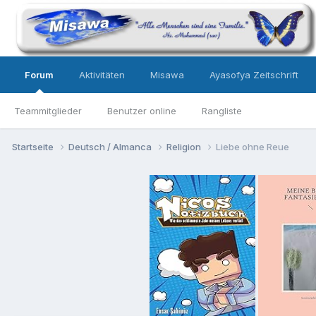
Forum
Aktivitäten
Misawa
Ayasofya Zeitschrift
Teammitglieder
Benutzer online
Rangliste
Startseite
Deutsch / Almanca
Religion
Liebe ohne Reue