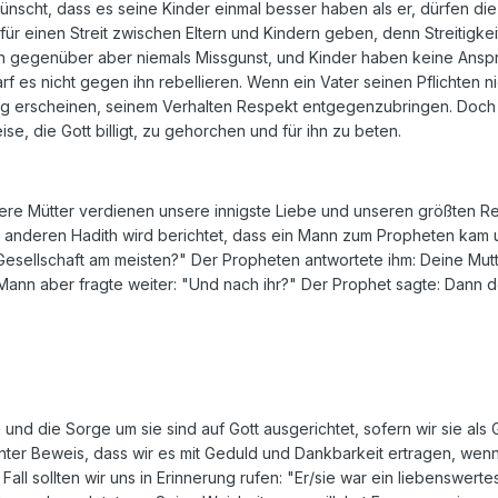
wünscht, dass es seine Kinder einmal besser haben als er, dürfen d
für einen Streit zwischen Eltern und Kindern geben, denn Streitigk
n gegenüber aber niemals Missgunst, und Kinder haben keine Ansprü
f es nicht gegen ihn rebellieren. Wenn ein Vater seinen Pflichten 
tig erscheinen, seinem Verhalten Respekt entgegenzubringen. Doch
ise, die Gott billigt, zu gehorchen und für ihn zu beten.
ere Mütter verdienen unsere innigste Liebe und unseren größten Res
em anderen Hadith wird berichtet, dass ein Mann zum Propheten kam
sellschaft am meisten?" Der Propheten antwortete ihm: Deine Mutt
Mann aber fragte weiter: "Und nach ihr?" Der Prophet sagte: Dann de
 und die Sorge um sie sind auf Gott ausgerichtet, sofern wir sie a
 unter Beweis, dass wir es mit Geduld und Dankbarkeit ertragen, we
 Fall sollten wir uns in Erinnerung rufen: "Er/sie war ein liebenswe