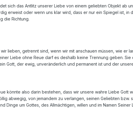
et sich das Antlitz unserer Liebe von einem geliebten Objekt ab u
dig erweist oder wenn uns klar wird, dass er nur ein Spiegel ist, 
g die Richtung.
 lieben, getrennt sind, wenn wir mit anschauen müssen, wie er lan
 einer Liebe ohne Reue darf es deshalb keine Trennung geben. Sie
lein Gott, der ewig, unveränderlich und permanent ist und der unser
ue könnte also darin bestehen, dass wir unsere wahre Liebe Gott wi
t völlig abwegig, von jemandem zu verlangen, seinen Geliebten bzw. s
nd Dinge um Gottes, des Allmächtigen, willen und im Namen Seiner L