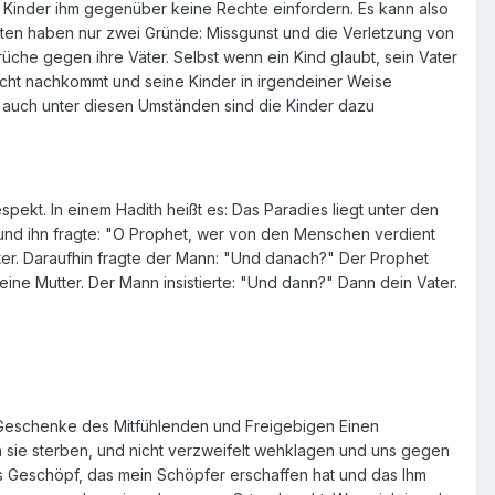
ie Kinder ihm gegenüber keine Rechte einfordern. Es kann also
eiten haben nur zwei Gründe: Missgunst und die Verletzung von
che gegen ihre Väter. Selbst wenn ein Kind glaubt, sein Vater
nicht nachkommt und seine Kinder in irgendeiner Weise
 auch unter diesen Umständen sind die Kinder dazu
pekt. In einem Hadith heißt es: Das Paradies liegt unter den
 und ihn fragte: "O Prophet, wer von den Menschen verdient
er. Daraufhin fragte der Mann: "Und danach?" Der Prophet
ine Mutter. Der Mann insistierte: "Und dann?" Dann dein Vater.
ls Geschenke des Mitfühlenden und Freigebigen Einen
nn sie sterben, und nicht verzweifelt wehklagen und uns gegen
rtes Geschöpf, das mein Schöpfer erschaffen hat und das Ihm