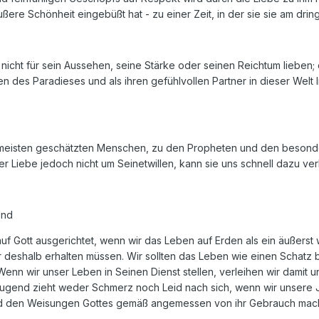
ußere Schönheit eingebüßt hat - zu einer Zeit, in der sie sie am dri
 nicht für sein Aussehen, seine Stärke oder seinen Reichtum lieben; 
en des Paradieses und als ihren gefühlvollen Partner in dieser Welt 
eisten geschätzten Menschen, zu den Propheten und den besonders R
er Liebe jedoch nicht um Seinetwillen, kann sie uns schnell dazu v
end
f Gott ausgerichtet, wenn wir das Leben auf Erden als ein äußerst w
 deshalb erhalten müssen. Wir sollten das Leben wie einen Schatz 
 Wenn wir unser Leben in Seinen Dienst stellen, verleihen wir dami
Jugend zieht weder Schmerz noch Leid nach sich, wenn wir unsere 
und den Weisungen Gottes gemäß angemessen von ihr Gebrauch mac