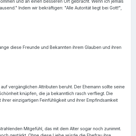
genommen und an einen besseren Ort gebracht. Wenn ich jemals
d." Indem wir bekräftigen: "Alle Autorität liegt bei Gott!",
lange diese Freunde und Bekannten ihrem Glauben und ihren
 auf vergänglichen Attributen beruht. Der Ehemann sollte seine
hönheit knüpfen, die ja bekanntlich rasch verfliegt. Die
 ihrer einzigartigen Feinfühligkeit und ihrer Empfindsamkeit
strahlenden Mitgefühl, das mit dem Alter sogar noch zunimmt.
noch gestärkt. Ohne diese Liebe würde die Ehefrau ihre