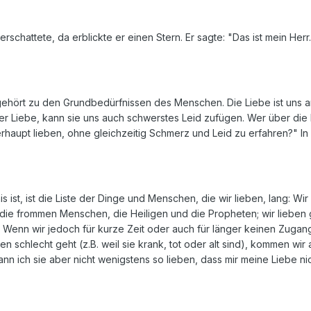
rschattete, da erblickte er einen Stern. Er sagte: "Das ist mein Herr.
gehört zu den Grundbedürfnissen des Menschen. Die Liebe ist uns 
er Liebe, kann sie uns auch schwerstes Leid zufügen. Wer über die 
haupt lieben, ohne gleichzeitig Schmerz und Leid zu erfahren?" In 
 ist, ist die Liste der Dinge und Menschen, die wir lieben, lang: Wi
die frommen Menschen, die Heiligen und die Propheten; wir lieben g
 Wenn wir jedoch für kurze Zeit oder auch für länger keinen Zuga
nen schlecht geht (z.B. weil sie krank, tot oder alt sind), kommen wi
n ich sie aber nicht wenigstens so lieben, dass mir meine Liebe nich