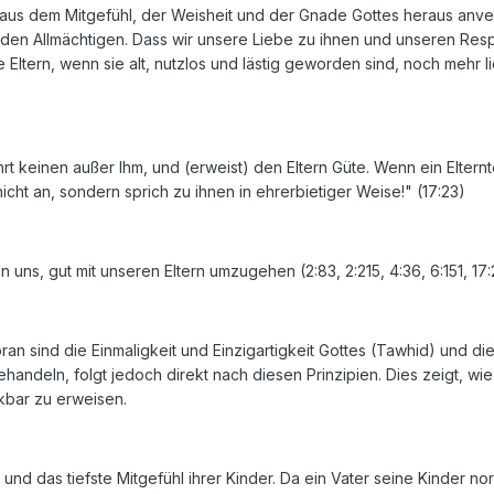
 aus dem Mitgefühl, der Weisheit und der Gnade Gottes heraus anver
g den Allmächtigen. Dass wir unsere Liebe zu ihnen und unseren Res
Eltern, wenn sie alt, nutzlos und lästig geworden sind, noch mehr 
rt keinen außer Ihm, und (erweist) den Eltern Güte. Wenn ein Elternt
 nicht an, sondern sprich zu ihnen in ehrerbietiger Weise!" (17:23)
s, gut mit unseren Eltern umzugehen (2:83, 2:215, 4:36, 6:151, 17:23-
an sind die Einmaligkeit und Einzigartigkeit Gottes (Tawhid) und die
ehandeln, folgt jedoch direkt nach diesen Prinzipien. Dies zeigt, wi
bar zu erweisen.
 und das tiefste Mitgefühl ihrer Kinder. Da ein Vater seine Kinder n