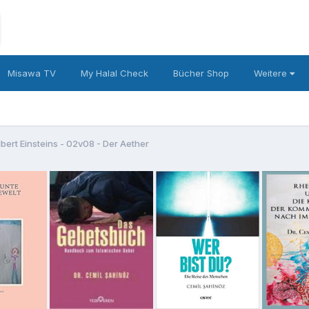
Misawa TV
My Halal Check
Bücher Shop
Weitere
lbert Einsteins - 02v08 - Der Aether