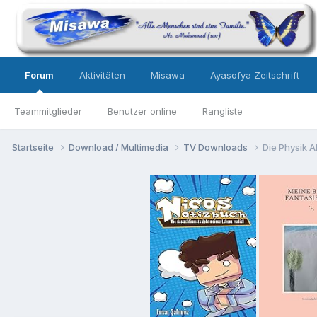
Forum
Aktivitäten
Misawa
Ayasofya Zeitschrift
Teammitglieder
Benutzer online
Rangliste
Startseite
Download / Multimedia
TV Downloads
Die Physik A