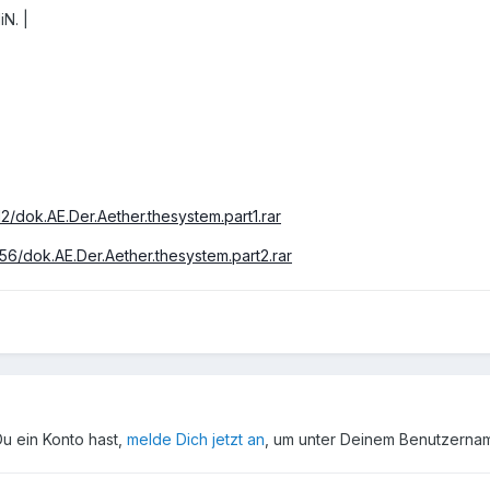
N. |
2/dok.AE.Der.Aether.thesystem.part1.rar
56/dok.AE.Der.Aether.thesystem.part2.rar
Du ein Konto hast,
melde Dich jetzt an
, um unter Deinem Benutzerna