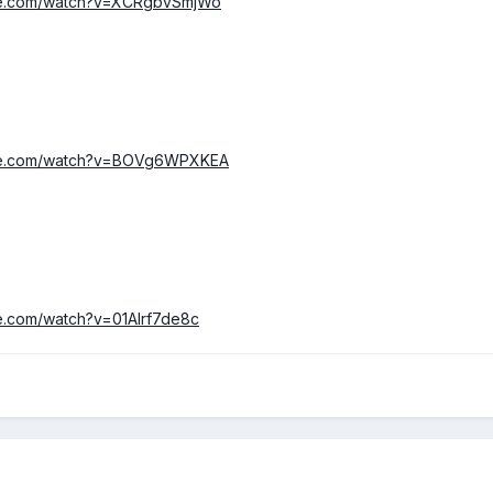
be.com/watch?v=XCRgbvSmjWo
ube.com/watch?v=BOVg6WPXKEA
e.com/watch?v=01AIrf7de8c