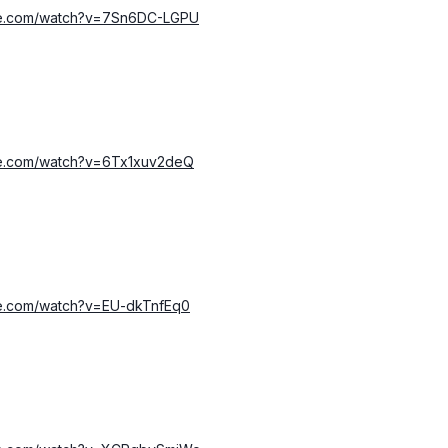
be.com/watch?v=7Sn6DC-LGPU
be.com/watch?v=6Tx1xuv2deQ
be.com/watch?v=EU-dkTnfEq0