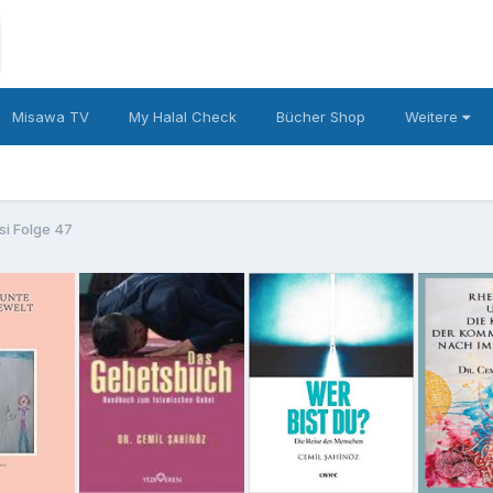
Misawa TV
My Halal Check
Bücher Shop
Weitere
si Folge 47