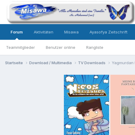
Forum
Aktivitäten
Misawa
Ayasofya Zeitschrift
Teammitglieder
Benutzer online
Rangliste
Startseite
Download / Multimedia
TV Downloads
Yagmurdan S