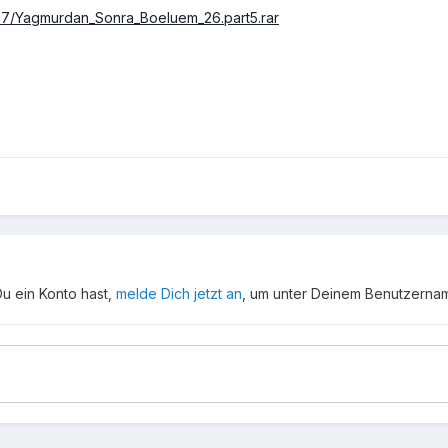
697/Yagmurdan_Sonra_Boeluem_26.part5.rar
Du ein Konto hast,
melde Dich jetzt an
, um unter Deinem Benutzerna