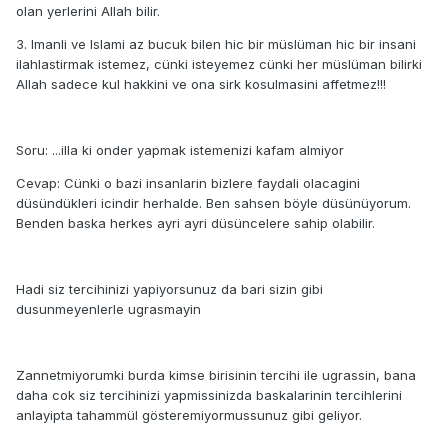
olan yerlerini Allah bilir.
3. Imanli ve Islami az bucuk bilen hic bir müslüman hic bir insani
ilahlastirmak istemez, cünki isteyemez cünki her müslüman bilirki
Allah sadece kul hakkini ve ona sirk kosulmasini affetmez!!!
Soru: ...illa ki onder yapmak istemenizi kafam almiyor
Cevap: Cünki o bazi insanlarin bizlere faydali olacagini
düsündükleri icindir herhalde. Ben sahsen böyle düsünüyorum.
Benden baska herkes ayri ayri düsüncelere sahip olabilir.
Hadi siz tercihinizi yapiyorsunuz da bari sizin gibi
dusunmeyenlerle ugrasmayin
Zannetmiyorumki burda kimse birisinin tercihi ile ugrassin, bana
daha cok siz tercihinizi yapmissinizda baskalarinin tercihlerini
anlayipta tahammül gösteremiyormussunuz gibi geliyor.