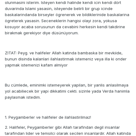
olunmasini isterim. Isteyen kendi halinde kendi icin kendi dört
duvarinda Islami yasasin, isteyende belirli bir grup icinde
baskalarindanda birseyler ögrenerek ve bildiklerinide baskalarina
ögreterek yasasin. Seceneklerin hangisi olayi zora, yokusa
kosuyor acaba sorusunun da cevabini herkesin kendi takdirine
birakmak gerekiyor diye düsünüyorum.
ZITAT: Peyg. ve halifeler Allah katinda bambaska bir mevkiide,
bunun disinda kalanlari ilahlastirmak istemeniz veya illa ki onder
yapmak istemenizi kafam almiyor
Bu cümlede, eminimki istemeyerek yapilan, bir yanlis anlasilmaya
yol acabiliecek bir yapi dikkatimi cekti. sizinle yada Verda hanimla
paylasmak istedim.
1. Peygamberler ve halifeler de ilahlastirilmaz!
2. Halifeler, Peygamberler gibi Allah tarafindan degil insanlar
tarafindan lider ve temsilci olarak secilen insanlardir. Allah katinda