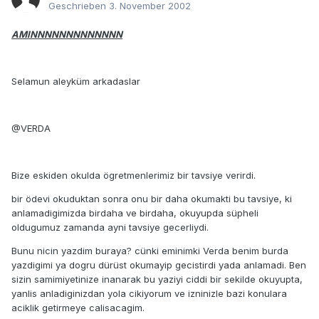
Geschrieben
3. November 2002
AMINNNNNNNNNNNNN
Selamun aleyküm arkadaslar
@VERDA
Bize eskiden okulda ögretmenlerimiz bir tavsiye verirdi.
bir ödevi okuduktan sonra onu bir daha okumakti bu tavsiye, ki
anlamadigimizda birdaha ve birdaha, okuyupda süpheli
oldugumuz zamanda ayni tavsiye gecerliydi.
Bunu nicin yazdim buraya? cünki eminimki Verda benim burda
yazdigimi ya dogru dürüst okumayip gecistirdi yada anlamadi. Ben
sizin samimiyetinize inanarak bu yaziyi ciddi bir sekilde okuyupta,
yanlis anladiginizdan yola cikiyorum ve izninizle bazi konulara
aciklik getirmeye calisacagim.