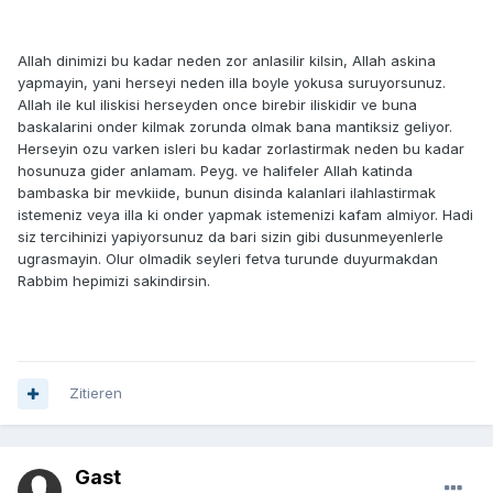
Allah dinimizi bu kadar neden zor anlasilir kilsin, Allah askina
yapmayin, yani herseyi neden illa boyle yokusa suruyorsunuz.
Allah ile kul iliskisi herseyden once birebir iliskidir ve buna
baskalarini onder kilmak zorunda olmak bana mantiksiz geliyor.
Herseyin ozu varken isleri bu kadar zorlastirmak neden bu kadar
hosunuza gider anlamam. Peyg. ve halifeler Allah katinda
bambaska bir mevkiide, bunun disinda kalanlari ilahlastirmak
istemeniz veya illa ki onder yapmak istemenizi kafam almiyor. Hadi
siz tercihinizi yapiyorsunuz da bari sizin gibi dusunmeyenlerle
ugrasmayin. Olur olmadik seyleri fetva turunde duyurmakdan
Rabbim hepimizi sakindirsin.
Zitieren
Gast