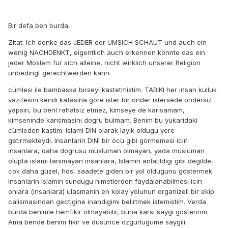
Bir defa ben burda,
Zitat: Ich denke das JEDER der UMSICH SCHAUT und auch ein
wenig NACHDENKT, eigentlich auch erkennen könnte das ein
jeder Moslem für sich alleine, nicht wirklich unserer Religion
unbedingt gerechtwerden kann.
cümlesi ile bambaska birseyi kastetmistim. TABIKI her insan kulluk
vazifesini kendi kafasina göre ister bir önder istersede öndersiz
yapsin, bu benI rahatsiz etmez, kimseye de karisamam,
kimseninde karismasini dogru bulmam. Benim bu yukaridaki
cümleden kastim. Islami DIN olarak layik oldugu yere
getirmekteydi. Insanlarin DINI bir öcü gibi görmemesi icin
insanlara, daha dogrusu müslüman olmayan, yada müslüman
olupta islami tanimayan insanlara, Islamin anlatildigi gibi degilde,
cok daha güzel, hos, saadete giden bir yol oldugunu göstermek.
Insanlarin Islamin sundugu nimetlerden faydalanabilmesi icin
onlara (insanlara) ulasmanin en kolay yolunun organizeli bir ekip
calismasindan gectigine inandigimi belirtmek istemistim. Verda
burda benimle hemfikir olmayabilir, buna karsi saygi gösteririm.
Ama bende benim fikir ve düsünce özgürlügüme saygili