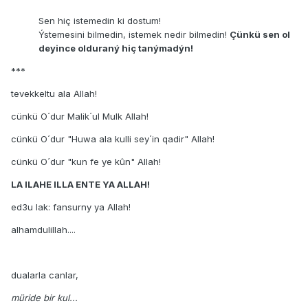
Sen hiç istemedin ki dostum!
Ýstemesini bilmedin, istemek nedir bilmedin!
Çünkü sen ol
deyince olduraný hiç tanýmadýn!
***
tevekkeltu ala Allah!
cünkü O´dur Malik´ul Mulk Allah!
cünkü O´dur "Huwa ala kulli sey´in qadir" Allah!
cünkü O´dur "kun fe ye kûn" Allah!
LA ILAHE ILLA ENTE YA ALLAH!
ed3u lak: fansurny ya Allah!
alhamdulillah....
dualarla canlar,
müride bir kul...