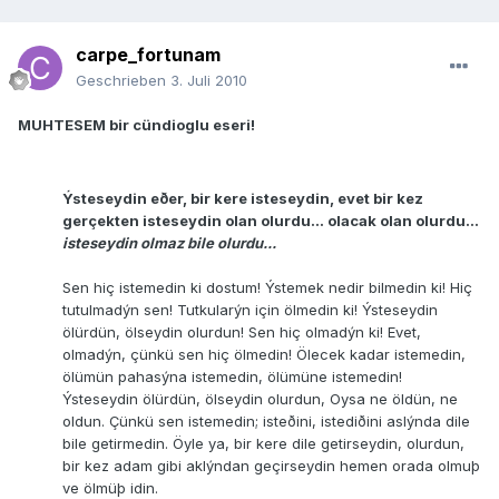
carpe_fortunam
Geschrieben
3. Juli 2010
MUHTESEM bir cündioglu eseri!
Ýsteseydin eðer, bir kere isteseydin, evet bir kez
gerçekten isteseydin olan olurdu... olacak olan olurdu...
isteseydin olmaz bile olurdu...
Sen hiç istemedin ki dostum! Ýstemek nedir bilmedin ki! Hiç
tutulmadýn sen! Tutkularýn için ölmedin ki! Ýsteseydin
ölürdün, ölseydin olurdun! Sen hiç olmadýn ki! Evet,
olmadýn, çünkü sen hiç ölmedin! Ölecek kadar istemedin,
ölümün pahasýna istemedin, ölümüne istemedin!
Ýsteseydin ölürdün, ölseydin olurdun, Oysa ne öldün, ne
oldun. Çünkü sen istemedin; isteðini, istediðini aslýnda dile
bile getirmedin. Öyle ya, bir kere dile getirseydin, olurdun,
bir kez adam gibi aklýndan geçirseydin hemen orada olmuþ
ve ölmüþ idin.