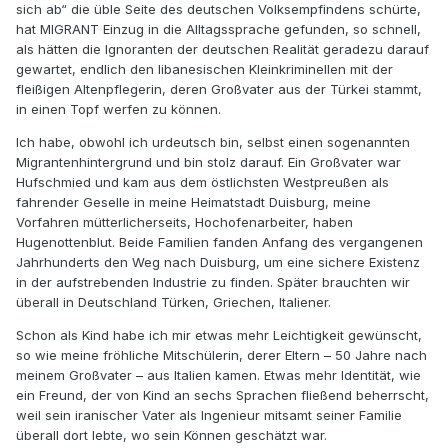
sich ab“ die üble Seite des deutschen Volksempfindens schürte,
hat MIGRANT Einzug in die Alltagssprache gefunden, so schnell,
als hätten die Ignoranten der deutschen Realität geradezu darauf
gewartet, endlich den libanesischen Kleinkriminellen mit der
fleißigen Altenpflegerin, deren Großvater aus der Türkei stammt,
in einen Topf werfen zu können.
Ich habe, obwohl ich urdeutsch bin, selbst einen sogenannten
Migrantenhintergrund und bin stolz darauf. Ein Großvater war
Hufschmied und kam aus dem östlichsten Westpreußen als
fahrender Geselle in meine Heimatstadt Duisburg, meine
Vorfahren mütterlicherseits, Hochofenarbeiter, haben
Hugenottenblut. Beide Familien fanden Anfang des vergangenen
Jahrhunderts den Weg nach Duisburg, um eine sichere Existenz
in der aufstrebenden Industrie zu finden. Später brauchten wir
überall in Deutschland Türken, Griechen, Italiener.
Schon als Kind habe ich mir etwas mehr Leichtigkeit gewünscht,
so wie meine fröhliche Mitschülerin, derer Eltern – 50 Jahre nach
meinem Großvater – aus Italien kamen. Etwas mehr Identität, wie
ein Freund, der von Kind an sechs Sprachen fließend beherrscht,
weil sein iranischer Vater als Ingenieur mitsamt seiner Familie
überall dort lebte, wo sein Können geschätzt war.