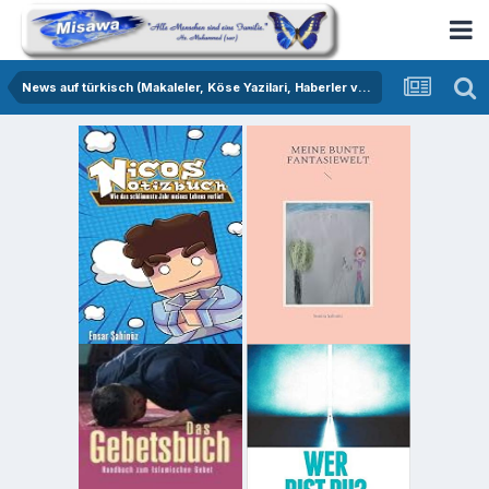
News auf türkisch (Makaleler, Köse Yazilari, Haberler vs.)