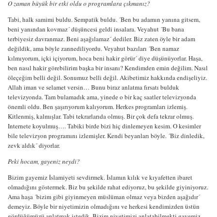
O zaman büyük bir etki oldu o programlara çıkmanız?
Tabi, halk samimi buldu. Sempatik buldu. ´Ben bu adamın yanına gitsem,
beni yanından kovmaz´ düşüncesi geldi insalara. Veyahut ´Bu bana
terbiyesiz davranmaz. Beni aşağılamaz´ dediler. Biz zaten öyle bir adam
değildik, ama böyle zannediliyordu. Veyahut bazıları ´Ben namaz
kılmıyorum, içki içiyorum, hoca beni hakir görür´ diye düşünüyorlar. Haşa,
ben nasıl hakir görebilirim başka bir insanı? Kendimden emin değilim. Nasıl
öleçeğim belli değil. Sonumuz belli değil. Akibetimiz hakkında endişeliyiz.
Allah iman ve selamet versin… Bunu biraz anlatma fırsatı bulduk
televizyonda. Tam bulamadık ama, yinede o bir kaç saatler televizyonda
önemli oldu. Ben şaşırıyorum kalıyorum. Herkes programları izlemiş.
Kitlenmiş, kalmışlar. Tabi tekrarlarıda olmuş. Bir çok defa tekrar olmuş.
Internete koyulmuş…. Tabiki birde bizi hiç dinlemeyen kesim. O kesimler
bile televizyon programını izlemişler. Kendi beyanları böyle. ´Biz dinledik,
zevk aldık´ diyorlar.
Peki hocam, gayeniz neydi?
Bizim gayemiz İslamiyeti sevdirmek. İslamın kılık ve kıyafetten ibaret
olmadığını göstermek. Biz bu şekilde rahat ediyoruz, bu şekilde giyiniyoruz.
Ama haşa ´bizim gibi giyinmeyen müslüman olmaz veya bizden aşağıdır´
demeyiz. Böyle bir niyetimizin olmadığını ve herkesi kendimizden üstün
gördüğümüzü anlatmak istedik. Bizim niyetimizi anlatabilmekti gayemiz.