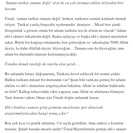
´Zaman tarikat zamanı değil´ sözü de en çok istismar edilen sözlerden biri
hocam.
Üstad, ´zaman tarikat zamanı değil´ derken, tarikatın zemini kalmadı demek
istiyor. ´Tarikat yanlış birşeydir, uydurmadır´ demiyor… Misal ben şimdi
Zonguldak´a gitsem, orada bir adamı tarikata teşvik etsem ne olacak? Adam
ehl-i sünnet itikadında değil. Kader anlayışı ve başka ehl-i sünnet meseleleri
sakat. Böyle bir kargaşa ortamında, ben gideceğim ve ´arkadaşlar, 5000 Allah
deyin, la-ilahe-illallah deyin´ diyeceğim… Tamam onu da diyeceğim, ama
adam bu durumda imanını kurtaramayacakki.
Üstadın demek istediği de tam bu olsa gerek….
Bu anlamda birşey değişmemiş. Tarikata davet edilecek bir zemin yokki.
Halkta tarikata müsait bir durummu var? Şuan bile tarikata girmiş bir adamı
alalım ve ehl-i sünnetten sorgulayalım bakalım. Allah´ın sıfatları hakkında
ne bilir? Kalkıp teheccüdde zikir yapıyor, ama Allah´ın sıfatlarını bilmiyor.
Yani durum vahim. Onun için Üstadı doğru anlamak lazım.
Ehl-i kitabın cennete girip girmeme meselesine geri dönersek,
araştırmalarınızdan hangi sonuç çıktı?
Ben çok kısa ve pratik anladım. 5-6 sayfa getirdiler. Ama sadece o konular
üzerine. Şimdi burada mesele nedir? Üstad Hazretlerinin görüşü ehl-i sünnet