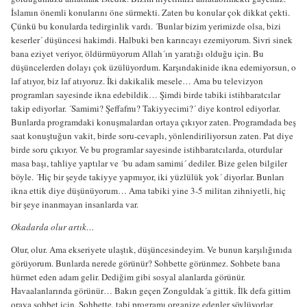
İslamın önemli konularını öne sürmekti. Zaten bu konular çok dikkat çekti.
Çünkü bu konularda tedirginlik vardı. ´Bunlar bizim yerimizde olsa, bizi
keserler´ düşüncesi hakimdi. Halbuki ben karıncayı ezemiyorum. Sivri sinek
bana eziyet veriyor, öldürmüyorum Allah´ın yaratığı olduğu için. Bu
düşüncelerden dolayı çok üzülüyordum. Karşındakinide ikna edemiyorsun, o
laf atıyor, biz laf atıyoruz. İki dakikalik mesele… Ama bu televizyon
programları sayesinde ikna edebildik… Şimdi birde tabiki istihbaratcılar
takip ediyorlar. ´Samimi? Şeffafmı? Takiyyecimi?´ diye kontrol ediyorlar.
Bunlarda programdaki konuşmalardan ortaya çıkıyor zaten. Programdada beş
saat konuştuğun vakit, birde soru-cevaplı, yönlendiriliyorsun zaten. Pat diye
birde soru çıkıyor. Ve bu programlar sayesinde istihbaratcılarda, oturdular
masa başı, tahliye yaptılar ve ´bu adam samimi´ dediler. Bize gelen bilgiler
böyle. ´Hiç bir şeyde takiyye yapmıyor, iki yüzlülük yok´ diyorlar. Bunları
ikna ettik diye düşünüyorum… Ama tabiki yine 3-5 militan zihniyetli, hiç
bir şeye inanmayan insanlarda var.
Okadarda olur artık…
Olur, olur. Ama ekseriyete ulaştık, düşüncesindeyim. Ve bunun karşılığınıda
görüyorum. Bunlarda nerede görünür? Sohbette görünmez. Sohbete bana
hürmet eden adam gelir. Dediğim gibi sosyal alanlarda görünür.
Havaalanlarında görünür… Bakın geçen Zonguldak´a gittik. İlk defa gittim
oraya sohbet için. Sohbette, tabi programı organize edenler söylüyorlar,