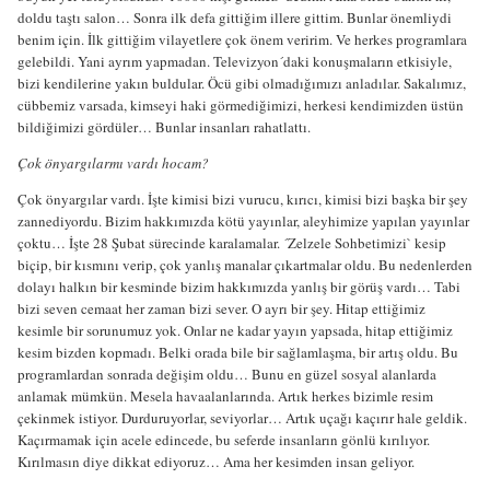
doldu taştı salon… Sonra ilk defa gittiğim illere gittim. Bunlar önemliydi
benim için. İlk gittiğim vilayetlere çok önem veririm. Ve herkes programlara
gelebildi. Yani ayrım yapmadan. Televizyon´daki konuşmaların etkisiyle,
bizi kendilerine yakın buldular. Öcü gibi olmadığımızı anladılar. Sakalımız,
cübbemiz varsada, kimseyi haki görmediğimizi, herkesi kendimizden üstün
bildiğimizi gördüler… Bunlar insanları rahatlattı.
Çok önyargılarmı vardı hocam?
Çok önyargılar vardı. İşte kimisi bizi vurucu, kırıcı, kimisi bizi başka bir şey
zannediyordu. Bizim hakkımızda kötü yayınlar, aleyhimize yapılan yayınlar
çoktu… İşte 28 Şubat sürecinde karalamalar. ´Zelzele Sohbetimizi` kesip
biçip, bir kısmını verip, çok yanlış manalar çıkartmalar oldu. Bu nedenlerden
dolayı halkın bir kesminde bizim hakkımızda yanlış bir görüş vardı… Tabi
bizi seven cemaat her zaman bizi sever. O ayrı bir şey. Hitap ettiğimiz
kesimle bir sorunumuz yok. Onlar ne kadar yayın yapsada, hitap ettiğimiz
kesim bizden kopmadı. Belki orada bile bir sağlamlaşma, bir artış oldu. Bu
programlardan sonrada değişim oldu… Bunu en güzel sosyal alanlarda
anlamak mümkün. Mesela havaalanlarında. Artık herkes bizimle resim
çekinmek istiyor. Durduruyorlar, seviyorlar… Artık uçağı kaçırır hale geldik.
Kaçırmamak için acele edincede, bu seferde insanların gönlü kırılıyor.
Kırılmasın diye dikkat ediyoruz… Ama her kesimden insan geliyor.