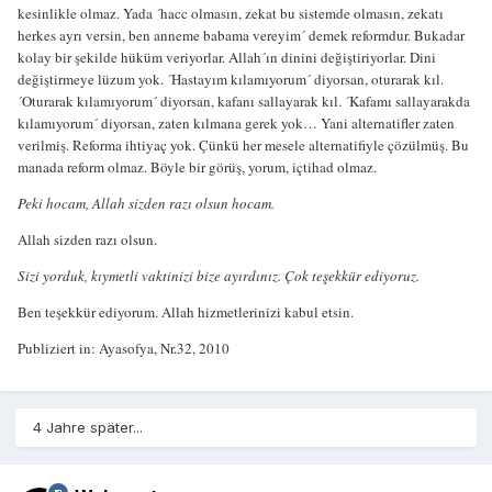
kesinlikle olmaz. Yada ´hacc olmasın, zekat bu sistemde olmasın, zekatı
herkes ayrı versin, ben anneme babama vereyim´ demek reformdur. Bukadar
kolay bir şekilde hüküm veriyorlar. Allah´ın dinini değiştiriyorlar. Dini
değiştirmeye lüzum yok. ´Hastayım kılamıyorum´ diyorsan, oturarak kıl.
´Oturarak kılamıyorum´ diyorsan, kafanı sallayarak kıl. ´Kafamı sallayarakda
kılamıyorum´ diyorsan, zaten kılmana gerek yok… Yani alternatifler zaten
verilmiş. Reforma ihtiyaç yok. Çünkü her mesele alternatifiyle çözülmüş. Bu
manada reform olmaz. Böyle bir görüş, yorum, içtihad olmaz.
Peki hocam, Allah sizden razı olsun hocam.
Allah sizden razı olsun.
Sizi yorduk, kıymetli vaktinizi bize ayırdınız. Çok teşekkür ediyoruz.
Ben teşekkür ediyorum. Allah hizmetlerinizi kabul etsin.
Publiziert in: Ayasofya, Nr.32, 2010
4 Jahre später...