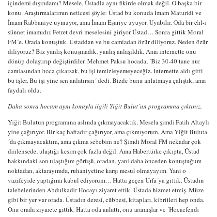
içindemi dışındamı? Mesele, Üstadla aynı fikirde olmak değil. O başka bir
konu. Araştırmalarımın neticesi şöyle: Üstad bu konuda İmam Maturidi ve
İmam Rabbaniye uymuyor, ama İmam Eşariye uyuyor. Uyabilir. Oda bir ehl-i
sünnet imamıdır. Fetret devri meselesini giriyor Üstad… Sonra gittik Moral
FM´e. Orada konuştuk. Üstaddan ve bu camiadan özür diliyoruz. Neden özür
diliyoruz? Biz yanlış konuşmadık, yanlış anlaşıldık. Ama internette onu
dönüp dolaştırıp değiştirdiler. Mehmet Paksu hocada, ´Biz 30-40 tane nur
camiasından hoca çıkarsak, bu işi temizleyemeyeceğiz. İnternette aldı gitti
bu işler. Bu işi yine sen anlatırsın´ dedi. Bizde bunu anlatmaya çalıştık, ama
faydalı oldu.
Daha sonra hocam aynı konuyla ilgili Yiğit Bulut´un programına çıktınız.
Yiğit Bulutun programına aslında çıkmayacaktık. Mesela şimdi Fatih Altaylı
yine çağırıyor. Bir kaç haftadır çağırıyor, ama çıkmıyorum. Ama Yiğit Buluta
´da çıkmayacaktım, ama çıkma sebebim ne? Şimdi Moral FM nekadar çok
dinlensede, ulaştığı kesim çok fazla değil. Ama Habertürke çıkıpta, Üstad
hakkındaki son ulaştığım görüşü, oradan, yani daha önceden konuştuğum
noktadan, aktarayımda, ruhaniyetine karşı mesul olmayayım. Yani o
vazifeyide yaptığımı kabul ediyorum… Hatta geçen Urfa´ya gittik. Üstadın
talebelerinden Abdulkadir Hocayı ziyaret ettik. Üstada hizmet etmiş. Müze
gibi bir yer var orada. Üstadın deresi, cübbesi, kitapları, kibritleri hep onda.
Onu orada ziyarete gittik. Hatta oda anlattı, onu aramışlar ve ´Hocaefendi