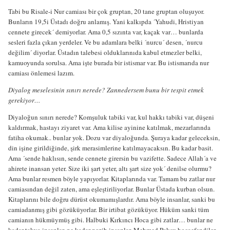
Tabi bu Risale-i Nur camiası bir çok gruptan, 20 tane gruptan oluşuyor.
Bunların 19,5i Üstadı doğru anlamış. Yani kalkıpda ´Yahudi, Hristiyan
cennete girecek´ demiyorlar. Ama 0,5 sızınta var, kaçak var… bunlarda
sesleri fazla çıkan yerdeler. Ve bu adamlara belki ´nurcu´ desen, ´nurcu
değilim´ diyorlar. Üstadın talebesi olduklarınıda kabul etmezler belki,
kamuoyunda sorulsa. Ama işte burada bir istismar var. Bu istismarıda nur
camiası önlemesi lazım.
Diyalog meselesinin sınırı nerede? Zannedersem bunu bir tespit etmek
gerekiyor…
Diyaloğun sınırı nerede? Komşuluk tabiki var, kul hakkı tabiki var, düşeni
kaldırmak, hastayı ziyaret var. Ama kilise ayinine katılmak, mezarlarında
fatiha okumak.. bunlar yok. Dozu var diyaloğunda. Şuraya kadar geleceksin,
din işine girildiğinde, şirk merasimlerine katılmayacaksın. Bu kadar basit.
Ama ´sende haklısın, sende cennete girersin bu vazifette. Sadece Allah´a ve
ahirete inansan yeter. Size iki şart yeter, altı şart size yok´ denilse olurmu?
Ama bunlar resmen böyle yapıyorlar. Kitaplarında var. Tamam bu zatlar nur
camiasından değil zaten, ama eşleştiriliyorlar. Bunlar Üstada kurban olsun.
Kitaplarını bile doğru dürüst okumamışlardır. Ama böyle insanlar, sanki bu
camiadanmış gibi gözüküyorlar. Bir irtibat gözüküyor. Hüküm sanki tüm
camianın hükmüymüş gibi. Halbuki Kırkıncı Hoca gibi zatlar… bunlar ne
kadar takva insanlar, ne kadar nezih insanlar. Mehmed Paksu hocaefendiler..