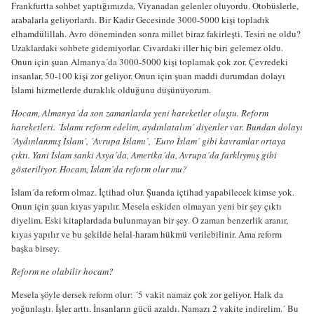
Frankfurtta sohbet yaptığımızda, Viyanadan gelenler oluyordu. Otobüslerle,
arabalarla geliyorlardı. Bir Kadir Gecesinde 3000-5000 kişi topladık
elhamdülillah. Avro döneminden sonra millet biraz fakirleşti. Tesiri ne oldu?
Uzaklardaki sohbete gidemiyorlar. Civardaki iller hiç biri gelemez oldu.
Onun için şuan Almanya´da 3000-5000 kişi toplamak çok zor. Çevredeki
insanlar, 50-100 kişi zor geliyor. Onun için şuan maddi durumdan dolayı
İslami hizmetlerde duraklık olduğunu düşünüyorum.
Hocam, Almanya´da son zamanlarda yeni hareketler oluştu. Reform
hareketleri. ´İslamı reform edelim, aydınlatalım´ diyenler var. Bundan dolayı
´Aydınlanmış İslam´, ´Avrupa İslamı´, ´Euro İslam´ gibi kavramlar ortaya
çıktı. Yani İslam sanki Asya´da, Amerika´da, Avrupa´da farklıymış gibi
gösteriliyor. Hocam, İslam´da reform olur mu?
İslam´da reform olmaz. İçtihad olur. Şuanda içtihad yapabilecek kimse yok.
Onun için şuan kıyas yapılır. Mesela eskiden olmayan yeni bir şey çıktı
diyelim. Eski kitaplardada bulunmayan bir şey. O zaman benzerlik aranır,
kıyas yapılır ve bu şekilde helal-haram hükmü verilebilinir. Ama reform
başka birsey.
Reform ne olabilir hocam?
Mesela şöyle dersek reform olur: ´5 vakit namaz çok zor geliyor. Halk da
yoğunlaştı. İşler arttı. İnsanların gücü azaldı. Namazı 2 vakite indirelim.´ Bu