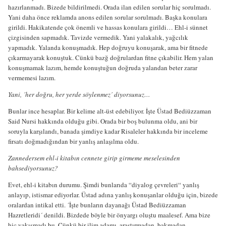
hazırlanmadı. Bizede bildirilmedi. Orada ilan edilen sorular hiç sorulmadı.
Yani daha önce reklamda anons edilen sorular sorulmadı. Başka konulara
girildi. Hakikatende çok önemli ve hassas konulara girildi… Ehl-i sünnet
çizgisinden sapmadık. Tavizde vermedik. Yani yalakalık, yağcılık
yapmadık. Yalanda konuşmadık. Hep doğruyu konuşarak, ama bir fitnede
çıkarmayarak konuştuk. Cünkü bazğ doğrulardan fitne çıkabilir. Hem yalan
konuşmamak lazım, hemde konuştuğun doğruda yalandan beter zarar
vermemesi lazım.
Yani, ´her doğru, her yerde söylenmez´ diyorsunuz…
Bunlar ince hesaplar. Bir kelime alt-üst edebiliyor. İşte Üstad Bediüzzaman
Said Nursi hakkında olduğu gibi. Orada bir boş bulunma oldu, ani bir
soruyla karşılandı, banada şimdiye kadar Risaleler hakkında bir inceleme
firsatı doğmadığından bir yanlış anlaşılma oldu.
Zannedersem ehl-i kitabın cennete girip girmeme meselesinden
bahsediyorsunuz?
Evet, ehl-i kitabın durumu. Şimdi bunlarıda “diyalog çevreleri“ yanlış
anlayıp, istismar ediyorlar. Üstad adına yanlış konuşanlar olduğu için, bizede
oralardan intikal etti. ´İşte bunların dayanağı Üstad Bediüzzaman
Hazretleridi´ denildi. Bizdede böyle bir önyargı oluştu maalesef. Ama bize
hiç yakışmadı bu. Çünkü bir ilim adamı, araştırmadan, bakmadan,