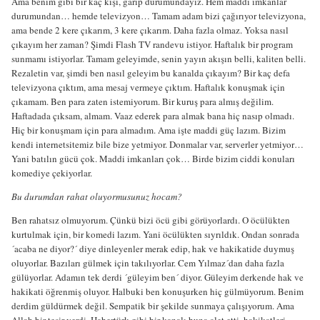
Ama benim gibi bir kaç kişi, garip durumundayız. Hem maddi imkanlar
durumundan… hemde televizyon… Tamam adam bizi çağırıyor televizyona,
ama bende 2 kere çıkarım, 3 kere çıkarım. Daha fazla olmaz. Yoksa nasıl
çıkayım her zaman? Şimdi Flash TV randevu istiyor. Haftalık bir program
sunmamı istiyorlar. Tamam geleyimde, senin yayın akışın belli, kaliten belli.
Rezaletin var, şimdi ben nasıl geleyim bu kanalda çıkayım? Bir kaç defa
televizyona çıktım, ama mesaj vermeye çıktım. Haftalık konuşmak için
çıkamam. Ben para zaten istemiyorum. Bir kuruş para almış değilim.
Haftadada çıksam, almam. Vaaz ederek para almak bana hiç nasıp olmadı.
Hiç bir konuşmam için para almadım. Ama işte maddi güç lazım. Bizim
kendi internetsitemiz bile bize yetmiyor. Donmalar var, serverler yetmiyor…
Yani batılın gücü çok. Maddi imkanları çok… Birde bizim ciddi konuları
komediye çekiyorlar.
Bu durumdan rahat oluyormusunuz hocam?
Ben rahatsız olmuyorum. Çünkü bizi öcü gibi görüyorlardı. O öcülükten
kurtulmak için, bir komedi lazım. Yani öcülükten sıyrıldık. Ondan sonrada
´acaba ne diyor?´ diye dinleyenler merak edip, hak ve hakikatide duymuş
oluyorlar. Bazıları gülmek için takılıyorlar. Cem Yılmaz´dan daha fazla
gülüyorlar. Adamın tek derdi ´güleyim ben´ diyor. Güleyim derkende hak ve
hakikati öğrenmiş oluyor. Halbuki ben konuşurken hiç gülmüyorum. Benim
derdim güldürmek değil. Sempatik bir şekilde sunmaya çalışıyorum. Ama
Allah bir tesir verdi, Habertürk gibi bir kanalı buna alet etti, hakikatleri