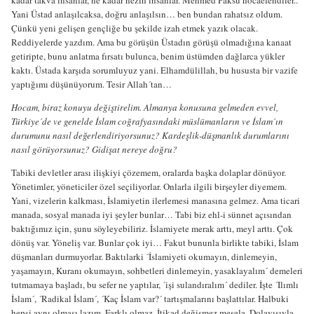
Yani Üstad anlaşılcaksa, doğru anlaşılsın… ben bundan rahatsız oldum.
Çünkü yeni gelişen gençliğe bu şekilde izah etmek yazık olacak.
Reddiyelerde yazdım. Ama bu görüşün Üstadın görüşü olmadığına kanaat
getiripte, bunu anlatma fırsatı bulunca, benim üstümden dağlarca yükler
kaktı. Üstada karşıda sorumluyuz yani. Elhamdülillah, bu hususta bir vazife
yaptığımı düşünüyorum. Tesir Allah´tan…
Hocam, biraz konuyu değiştirelim. Almanya konusuna gelmeden evvel,
Türkiye´de ve genelde İslam coğrafyasındaki müslümanların ve İslam´ın
durumunu nasıl değerlendiriyorsunuz? Kardeşlik-düşmanlık durumlarını
nasıl görüyorsunuz? Gidişat nereye doğru?
Tabiki devletler arası ilişkiyi çözemem, oralarda başka dolaplar dönüyor.
Yönetimler, yöneticiler özel seçiliyorlar. Onlarla ilgili birşeyler diyemem.
Yani, vizelerin kalkması, İslamiyetin ilerlemesi manasına gelmez. Ama ticari
manada, sosyal manada iyi şeyler bunlar… Tabi biz ehl-i sünnet açısından
baktığımız için, şunu söyleyebiliriz. İslamiyete merak arttı, meyl arttı. Çok
dönüş var. Yöneliş var. Bunlar çok iyi… Fakut bununla birlikte tabiki, İslam
düşmanları durmuyorlar. Baktılarki ´İslamiyeti okumayın, dinlemeyin,
yaşamayın, Kuranı okumayın, sohbetleri dinlemeyin, yasaklayalım´ demeleri
tutmamaya başladı, bu sefer ne yaptılar, ´işi sulandıralım´ dediler. İşte ´Ilımlı
İslam´, ´Radikal İslam´, ´Kaç İslam var?´ tartışmalarını başlattılar. Halbuki
hepsi aynı olması lazım. Farklı olmaz. İtikad değişmez mesela. Dolayısıyla