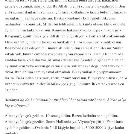
genele duyurmak nasip oldu. Bu Allah´ın ehl-i sünnete bir yardımıdır. Ben
ehl-i sünnet ilanlarını yapmak için fırsat kolladım, o firsatı bulur bulmazda,
mesajlarımı vermeye çalıştım. Başka konularıda konuşabilirdik, ama
mühimlerini konuştuk. Millet bu tehlikelerin farkında olsun. Ehl-i sünnete
açılan harpın farkında olsun. Kimseye hakaret yok. Görüşsek, tokalaşırız.
Kavgamız, gürültümüz yok. Allah´tan güç istiyoruz. Birliktelik çok önemli.
Ehl-i sünnet içinde bir taassubu bırakalım. Ehl-i sünnet üst kimlik olsun.
Ben böyle ilan ediyorum. Bunun altında bütün cemaatler birleşsin. Şunun
sakalı yok, bunun cübbesi yok, diye ayrım yapmamak lazım. Her camiada
kraldan fazla kralcılar var. İstismar edenler var. Kendini diğer camialardan
ayırmak için veya seçkin göstermek için ´onlar takva değil, ben takvayım´
diyor. Bunlar tüm camiaya mal olmamalı. Bu ayrımları hiç yapmamamız
lazım. En azından ağızımız, görüşlerimiz bir olsun. Bunu yapabilirsek, ehl-i
sünnetin kuvvetini birleştirebilsek, çok güçlü oluruz. İtikat noktasında en
azından.
Almanya´da da bu ´cemaatler problemi´ her zaman var hocam. Almanya´ya
hiç geldinizmi?
Almanya´ya çok geldim. 10 sene geldim. Bazen herhafta sonu geldim.
Almanya´da çok gezdim. Sonra Hollanda´ya, Viyana´ya gittik. Frankfurta
ayda bir geldim… Oralarda 5-10 kişiyle başladık, 3000-5000 kişiye kadar
topladık.