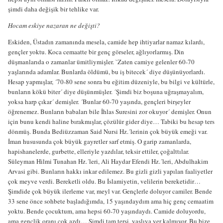
şimdi daha değişik bir tehlike var.
Hocam eskiye nazaran ne değişti?
Eskiden, Üstadın zamanında mesela, camide hep ihtiyarlar namaz kılardı,
gençler yoktu. Koca cemaatte bir genç görseler, ağlıyorlarmış. Din
düşmanlarıda o zamanlar ümitliymişler. `Zaten camiye gelenler 60-70
yaşlarında adamlar. Bunlarda öldümü, bu iş bitecek´ diye düşünüyorlardı.
Hesap yapmışlar, ´70-80 sene sonra bu eğitim düzeniyle, bu bilgi ve kültürle,
bunların kökü biter´ diye düşünmüşler. ´Şimdi biz boşuna uğraşmayalım,
yoksa harp çıkar´ demişler. ´Bunlar 60-70 yaşında, gençleri birşeyler
öğrenemez. Bunların babaları bile İhlas Suresini zor okuyor´ demişler. Onun
için bunu kendi haline bırakmışlar, çözülür gider diye… Tabiki bu hesap ters
dönmüş. Bunda Bediüzzaman Said Nursi Hz.´lerinin çok büyük emeği var.
İman hususunda çok büyük gayretler sarf etmiş. O garip zamanlarda,
hapishanelerde, gurbette, elleriyle yazdılar, teksir ettiler, çoğalttılar.
Süleyman Hilmi Tunahan Hz.´leri, Ali Haydar Efendi Hz.´leri, Abdulhakim
Arvasi gibi. Bunların hakkı inkar edilemez. Bu gizli gizli yapılan faaliyetler
çok meyve verdi. Bereketli oldu. Bu İslamiyetin, velilerin bereketidir…
Şimdide çok büyük ilerleme var, meyl var. Gençlerle doluyor camiler. Bende
33 sene önce sohbete başladığımda, 15 yaşındaydım ama hiç genç cemaatim
yoktu. Bende çocuktum, ama hepsi 60-70 yaşındaydı. Camide doluyordu,
ama gençlik oranı çok azdı… Şimdi tam tersi, yaşlıya yer kalmıyor. Bu bize