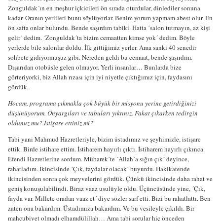
Zonguldak´ın en meşhur içkicileri ön sırada oturdular, dinlediler sonuna
kadar. Oranın yerlileri bunu söylüyorlar. Benim yorum yapmam abest olur. En
ön safta onlar bulundu. Bende saşırdım tabiki. Hatta ´salon tutmayın, az kişi
gelir´ dedim. ´Zonguldak´ta bizim cemaatten kimse yok´ dedim. Böyle
yerlerde bile salonlar doldu. İlk gittiğimiz yerler. Ama sanki 40 senedir
sohbete gidiyormuşuz gibi. Nereden geldi bu cemaat, bende şaşırdım.
Dışarıdan otobüsle gelen olmuyor. Yerli insanlar… Bunlarda bize
görteriyorki, biz Allah rızası için iyi niyetle çıktığımız için, faydasını
gördük.
Hocam, programa çıkmakla çok büyük bir misyonu yerine getirdiğinizi
düşünüyorum. Önyargıları ve tabuları yıktınız. Fakat çıkarken tedirgin
oldunuz mu? İstişare ettiniz mi?
Tabi yani Mahmud Hazretleriyle, bizim üstadımız ve şeyhimizle, istişare
ettik. Birde istihare ettim. İstiharem hayırlı çıktı. İstiharem hayırlı çıkınca
Efendi Hazretlerine sordum. Mübarek´te ´Allah´a sığın çık´ deyince,
rahatladım. İkincisinde ´Çık, faydalar olacak´ buyurdu. Hakikatende
ikincisinden sonra çok meyvelerini gördük. Çünkü ikincisinde daha rahat ve
geniş konuşulabilindi. Biraz vaaz usulüyle oldu. Üçüncüsünde yine, ´Çık,
fayda var. Millete oradan vaaz et´ diye sözler sarf etti. Bizi bu rahatlattı. Ben
zaten ona bakardım. Üstadımıza bakardım. Ve bu vesileyle çıkıldı. Bir
mahcubiyet olmadı elhamdülillah… Ama tabi sorular hiç önceden