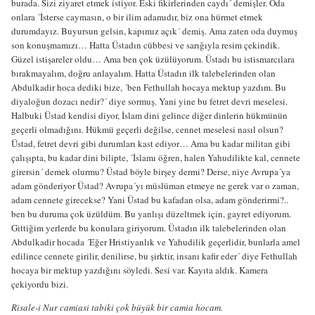
burada. Sizi ziyaret etmek istiyor. Eski fikirlerinden caydı´ demişler. Oda
onlara ´İsterse caymasın, o bir ilim adamıdır, biz ona hürmet etmek
durumdayız. Buyursun gelsin, kapımız açık´ demiş. Ama zaten oda duymuş
son konuşmamızı… Hatta Üstadın cübbesi ve sarığıyla resim çekindik.
Güzel istişareler oldu… Ama ben çok üzülüyorum. Üstadı bu istismarcılara
bırakmayalım, doğru anlayalım. Hatta Üstadın ilk talebelerinden olan
Abdulkadir hoca dediki bize, ´ben Fethullah hocaya mektup yazdım. Bu
diyaloğun dozacı nedir?´ diye sormuş. Yani yine bu fetret devri meselesi.
Halbuki Üstad kendisi diyor, İslam dini gelince diğer dinlerin hükmünün
geçerli olmadığını. Hükmü geçerli değilse, cennet meselesi nasıl olsun?
Üstad, fetret devri gibi durumları kast ediyor… Ama bu kadar militan gibi
çalışıpta, bu kadar dini bilipte, ´İslamı öğren, halen Yahudilikte kal, cennete
girersin´ demek olurmu? Üstad böyle birşey dermi? Derse, niye Avrupa´ya
adam gönderiyor Üstad? Avrupa´yı müslüman etmeye ne gerek var o zaman,
adam cennete girecekse? Yani Üstad bu kafadan olsa, adam gönderirmi?..
ben bu duruma çok üzüldüm. Bu yanlışı düzeltmek için, gayret ediyorum.
Gittiğim yerlerde bu konulara giriyorum. Üstadın ilk talebelerinden olan
Abdulkadir hocada ´Eğer Hristiyanlık ve Yahudilik geçerlidir, bunlarla amel
edilince cennete girilir, denilirse, bu şirktir, insanı kafir eder´ diye Fethullah
hocaya bir mektup yazdığını söyledi. Sesi var. Kayıta aldık. Kamera
çekiyordu bizi.
Risale-i Nur camiasi tabiki çok büyük bir camia hocam.