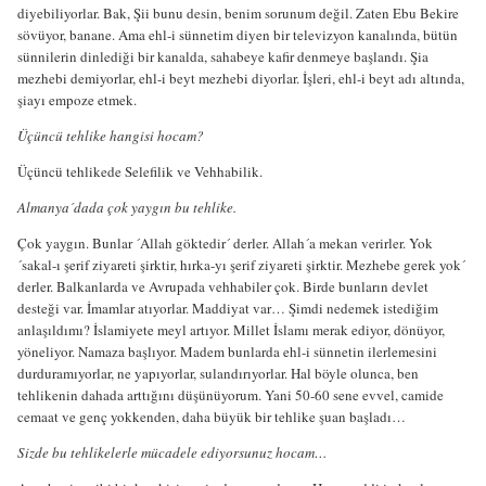
diyebiliyorlar. Bak, Şii bunu desin, benim sorunum değil. Zaten Ebu Bekire
sövüyor, banane. Ama ehl-i sünnetim diyen bir televizyon kanalında, bütün
sünnilerin dinlediği bir kanalda, sahabeye kafir denmeye başlandı. Şia
mezhebi demiyorlar, ehl-i beyt mezhebi diyorlar. İşleri, ehl-i beyt adı altında,
şiayı empoze etmek.
Üçüncü tehlike hangisi hocam?
Üçüncü tehlikede Selefilik ve Vehhabilik.
Almanya´dada çok yaygın bu tehlike.
Çok yaygın. Bunlar ´Allah göktedir´ derler. Allah´a mekan verirler. Yok
´sakal-ı şerif ziyareti şirktir, hırka-yı şerif ziyareti şirktir. Mezhebe gerek yok´
derler. Balkanlarda ve Avrupada vehhabiler çok. Birde bunların devlet
desteği var. İmamlar atıyorlar. Maddiyat var… Şimdi nedemek istediğim
anlaşıldımı? İslamiyete meyl artıyor. Millet İslamı merak ediyor, dönüyor,
yöneliyor. Namaza başlıyor. Madem bunlarda ehl-i sünnetin ilerlemesini
durduramıyorlar, ne yapıyorlar, sulandırıyorlar. Hal böyle olunca, ben
tehlikenin dahada arttığını düşünüyorum. Yani 50-60 sene evvel, camide
cemaat ve genç yokkenden, daha büyük bir tehlike şuan başladı…
Sizde bu tehlikelerle mücadele ediyorsunuz hocam…