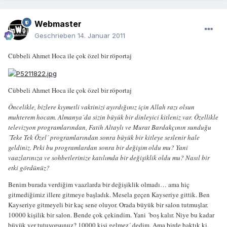
Webmaster
Geschrieben
14. Januar 2011
Cübbeli Ahmet Hoca ile çok özel bir röportaj
Cübbeli Ahmet Hoca ile çok özel bir röportaj
Öncelikle, bizlere kıymetli vaktinizi ayırdığınız için Allah razı olsun
muhterem hocam. Almanya´da sizin büyük bir dinleyici kitleniz var. Özellikle
televizyon programlarından, Fatih Altaylı ve Murat Bardakçının sunduğu
´Teke Tek Özel´ programlarından sonra büyük bir kitleye seslenir hale
geldiniz. Peki bu programlardan sonra bir değişim oldu mu? Yani
vaazlarınıza ve sohbetlerinize katılımda bir değişiklik oldu mu? Nasıl bir
etki gördünüz?
Benim burada verdiğim vaazlarda bir değişiklik olmadı… ama hiç
gitmediğimiz illere gitmeye başladık. Mesela geçen Kayseriye gittik. Ben
Kayseriye gitmeyeli bir kaç sene oluyor. Orada büyük bir salon tutmuşlar.
10000 kişilik bir salon. Bende çok çekindim. Yani ´boş kalır. Niye bu kadar
büyük yer tutuyorsunuz? 10000 kişi gelmez´ dedim. Ama birde baktık ki,