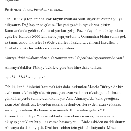
Bu Avrupa´da çok büyük bir rakam…
Tabi, 100 kişi toplanınca ´çok büyük izdiham oldu´ diyorlar. Avrupa´yı iyi
biliyorum. Dağ başlarına çıktım. Her yeri gezdik. Ayaklarına gittim.
Ramazanlarda geldim. Cuma akşamları gelip, Pazar akşamları dönüyordum
uçak ile. Haftada 5000 kilometre yapıyordum… Ozamanları bizim camia çok
az tanınıyordu. İlk sefer 1995de geldiler. Frankfurta gelmemi istediler…
Oradada tabiki bir vehhabi sıkıntısı gördüm.
Almaya´daki müslümanların durumunu nasıl değerlendiriyorsunuz hocam?
Almanya´dakiler Türkiye´dekilere göre birbirine daha tutkun.
Azınlık oldukları için mi?
Tabiki, kendi dinlerini korumak için daha tutkunlar. Mesela Türkiye´de bir
evde namaz kılındığında, bir çocuğun ezan ve kamet okuduğunu bilmem,
çünkü her yerde camilerden okunuyor. Ama Almanya´da ´kalk çocuğum,
ezan oku´ deniliyor. Evlerden ezanlar sesleniyor. Her evden ezan ve kamet
sesleri yükseliyor. Bu benim için önemli. Bu nereden geliyor? Dini
korumaktan dolayı. Yani sokaklarda ezan okunmuyorya, onun için evde
okuyup çocuklara bu şuuru verme hassasiyeti… Birde eskiden maddi durum
Almanya´da daha iyiydi. Uzaklara sohbet için gidilebiliniyordu. Mesela