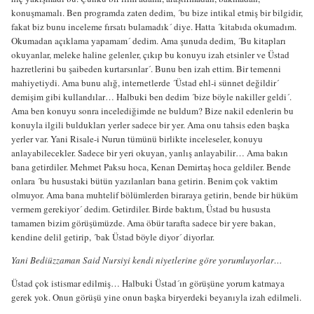
konuşmamalı. Ben programda zaten dedim, ´bu bize intikal etmiş bir bilgidir,
fakat biz bunu inceleme fırsatı bulamadık´ diye. Hatta ´kitabıda okumadım.
Okumadan açıklama yapamam´ dedim. Ama şunuda dedim, ´Bu kitapları
okuyanlar, meleke haline gelenler, çıkıp bu konuyu izah etsinler ve Üstad
hazretlerini bu şaibeden kurtarsınlar´. Bunu ben izah ettim. Bir temenni
mahiyetiydi. Ama bunu alığ, internetlerde ´Üstad ehl-i sünnet değildir´
demişim gibi kullandılar… Halbuki ben dedim ´bize böyle nakiller geldi´.
Ama ben konuyu sonra incelediğimde ne buldum? Bize nakil edenlerin bu
konuyla ilgili buldukları yerler sadece bir yer. Ama onu tahsis eden başka
yerler var. Yani Risale-i Nurun tümünü birlikte inceleseler, konuyu
anlayabilecekler. Sadece bir yeri okuyan, yanlış anlayabilir… Ama bakın
bana getirdiler. Mehmet Paksu hoca, Kenan Demirtaş hoca geldiler. Bende
onlara ´bu husustaki bütün yazılanları bana getirin. Benim çok vaktim
olmuyor. Ama bana muhtelif bölümlerden biraraya getirin, bende bir hüküm
vermem gerekiyor´ dedim. Getirdiler. Birde baktım, Üstad bu hususta
tamamen bizim görüşümüzde. Ama öbür tarafta sadece bir yere bakan,
kendine delil getirip, ´bak Üstad böyle diyor´ diyorlar.
Yani Bediüzzaman Said Nursiyi kendi niyetlerine göre yorumluyorlar…
Üstad çok istismar edilmiş… Halbuki Üstad´ın görüşüne yorum katmaya
gerek yok. Onun görüşü yine onun başka biryerdeki beyanıyla izah edilmeli.