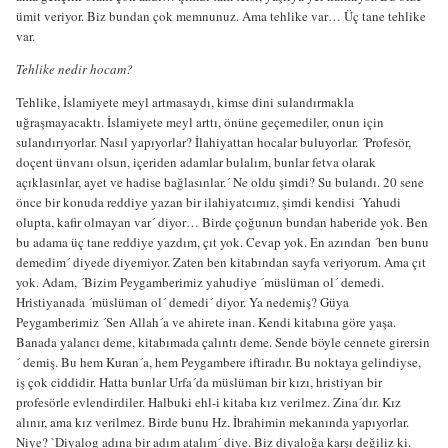
ümit veriyor. Biz bundan çok memnunuz. Ama tehlike var… Üç tane tehlike
var.
Tehlike nedir hocam?
Tehlike, İslamiyete meyl artmasaydı, kimse dini sulandırmakla
uğraşmayacaktı. İslamiyete meyl arttı, önüne geçemediler, onun için
sulandırıyorlar. Nasıl yapıyorlar? İlahiyattan hocalar buluyorlar. ´Profesör,
doçent ünvanı olsun, içeriden adamlar bulalım, bunlar fetva olarak
açıklasınlar, ayet ve hadise bağlasınlar.´ Ne oldu şimdi? Su bulandı. 20 sene
önce bir konuda reddiye yazan bir ilahiyatcımız, şimdi kendisi ´Yahudi
olupta, kafir olmayan var´ diyor… Birde çoğunun bundan haberide yok. Ben
bu adama üç tane reddiye yazdım, çıt yok. Cevap yok. En azından ´ben bunu
demedim´ diyede diyemiyor. Zaten ben kitabından sayfa veriyorum. Ama çıt
yok. Adam, ´Bizim Peygamberimiz yahudiye ´müslüman ol´ demedi.
Hristiyanada ´müslüman ol´ demedi´ diyor. Ya nedemiş? Güya
Peygamberimiz ´Sen Allah´a ve ahirete inan. Kendi kitabına göre yaşa.
Banada yalancı deme, kitabımada çalıntı deme. Sende böyle cennete girersin
´ demiş. Bu hem Kuran´a, hem Peygambere iftiradır. Bu noktaya gelindiyse,
iş çok ciddidir. Hatta bunlar Urfa´da müslüman bir kızı, hristiyan bir
profesörle evlendirdiler. Halbuki ehl-i kitaba kız verilmez. Zina´dır. Kız
alınır, ama kız verilmez. Birde bunu Hz. İbrahimin mekanında yapıyorlar.
Niye? `Diyalog adına bir adım atalım´ diye. Biz diyaloğa karşı değiliz ki.