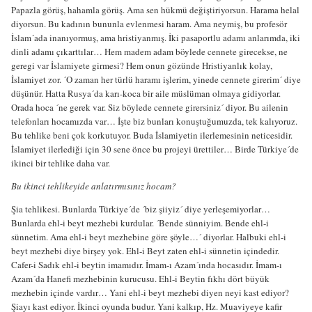
Papazla görüş, hahamla görüş. Ama sen hükmü değiştiriyorsun. Harama helal
diyorsun. Bu kadının bununla evlenmesi haram. Ama neymiş, bu profesör
İslam´ada inanıyormuş, ama hristiyanmış. İki pasaportlu adamı anlarımda, iki
dinli adamı çıkarttılar… Hem madem adam böylede cennete girecekse, ne
geregi var İslamiyete girmesi? Hem onun gözünde Hristiyanlık kolay,
İslamiyet zor. ´O zaman her türlü haramı işlerim, yinede cennete girerim´ diye
düşünür. Hatta Rusya´da karı-koca bir aile müslüman olmaya gidiyorlar.
Orada hoca ´ne gerek var. Siz böylede cennete girersiniz´ diyor. Bu ailenin
telefonları hocamızda var… İşte biz bunları konuştuğumuzda, tek kalıyoruz.
Bu tehlike beni çok korkutuyor. Buda İslamiyetin ilerlemesinin neticesidir.
İslamiyet ilerlediği için 30 sene önce bu projeyi ürettiler… Birde Türkiye´de
ikinci bir tehlike daha var.
Bu ikinci tehlikeyide anlatırmısınız hocam?
Şia tehlikesi. Bunlarda Türkiye´de ´biz şiiyiz´ diye yerleşemiyorlar…
Bunlarda ehl-i beyt mezhebi kurdular. ´Bende sünniyim. Bende ehl-i
sünnetim. Ama ehl-i beyt mezhebine göre şöyle…´ diyorlar. Halbuki ehl-i
beyt mezhebi diye birşey yok. Ehl-i Beyt zaten ehl-i sünnetin içindedir.
Cafer-i Sadık ehl-i beytin imamıdır. İmam-ı Azam´ında hocasıdır. İmam-ı
Azam´da Hanefi mezhebinin kurucusu. Ehl-i Beytin fıkhı dört büyük
mezhebin içinde vardır… Yani ehl-i beyt mezhebi diyen neyi kast ediyor?
Şiayı kast ediyor. İkinci oyunda budur. Yani kalkıp, Hz. Muaviyeye kafir