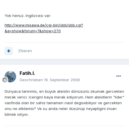
Yok henüz. Ingilizcesi var:
http://www.misawa.de/cgi-bin/sbb/sbb.cgi?
&a=show&forum=7&show=270
Zitieren
Fatih.I.
Geschrieben
19. September 2008
Dünyaca taninmis, en büyük ateistin dönüsünü okumak gercekten
merak verici. Icerigini baya merak ediyorum. Hem ateistlerin "lider"
vasfinda olan bir sahis tamamen nasil degisebiliyor ve gercekten
onu ne etkilemis? Ve su anda neler düsünüp neyaptigini insan
bilmek istiyor..