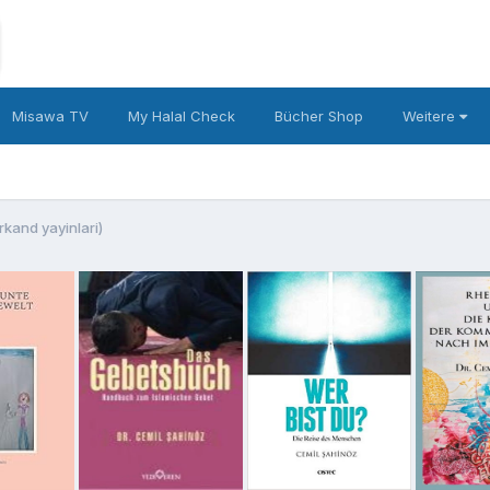
Misawa TV
My Halal Check
Bücher Shop
Weitere
rkand yayinlari)