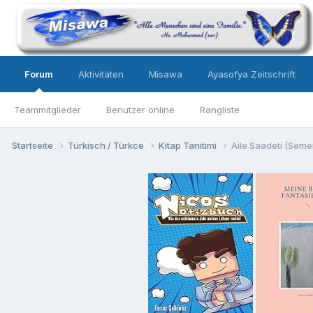
Forum
Aktivitäten
Misawa
Ayasofya Zeitschrift
Teammitglieder
Benutzer online
Rangliste
Startseite
Türkisch / Türkce
Kitap Tanitimi
Aile Saadeti (Seme