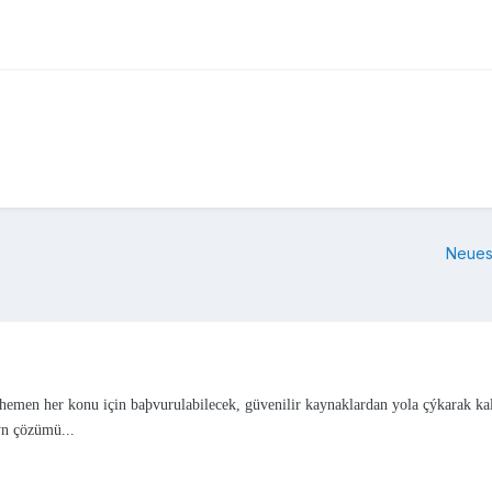
Neues
lan hemen her konu için baþvurulabilecek, güvenilir kaynaklardan yola çýkarak
ýn çözümü...