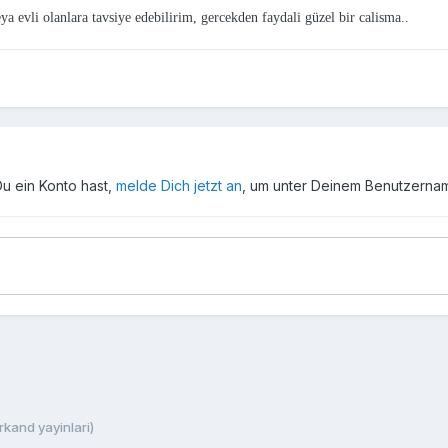
eya evli olanlara tavsiye edebilirim, gercekden faydali güzel bir calisma..
Du ein Konto hast,
melde Dich jetzt an
, um unter Deinem Benutzerna
rkand yayinlari)