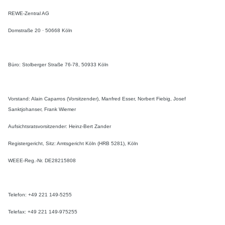
REWE-Zentral AG
Domstraße 20 · 50668 Köln
Büro: Stolberger Straße 76-78, 50933 Köln
Vorstand: Alain Caparros (Vorsitzender), Manfred Esser, Norbert Fiebig, Josef
Sanktjohanser, Frank Wiemer
Aufsichtsratsvorsitzender: Heinz-Bert Zander
Registergericht, Sitz: Amtsgericht Köln (HRB 5281), Köln
WEEE-Reg.-Nr. DE28215808
Telefon: +49 221 149-5255
Telefax: +49 221 149-975255