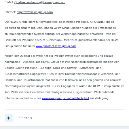
E-Mail:
Qualitaetssicherung@rewe-group.com
Internet:
http://www.rewe-group.com/
Die REWE Group steht für einwandfreie, hochwertige Produkte, für Qualität, die es
jederzeit zu sichern gilt. Dazu haben wir im Sinne unserer Kunden ein umfassendes,
stufenübergreifendes System entlang der Wertschöpfungskette entwickelt – von der
Herkunft der Produkte bis zum Kühlschrank. Mehr zum Qualitätsverständnis der REWE
Group finden Sie unter
www.qualitaet.rewe-group.com
.
Neben der Qualität der Ware hat ein Produkt immer auch ökologische und soziale –
nachhaltige – Aspekte. Die REWE Group hat ihre Nachhaltigkeitsstrategie mit den vier
Säulen „Grüne Produkte", „Energie, Klima und Umwelt", „Mitarbeiter" und
„Gesellschaftliches Engagement" fest in ihrer Unternehmensphilosophie verankert. Der
Handels- und Touristikkonzern hat zahlreiche Initiativen ins Leben gerufen und konkrete
Nachhaltigkeitsprojekte umgesetzt. Für ihr Engagement wurde die REWE Group zuletzt im
Jahr 2010 mit dem Deutschen Nachhaltigkeitspreis ausgezeichnet. Weiterführende
Informationen stehen unter
www.rewe-group.com/nachhaltigkeit
zur Verfügung.
Zitieren