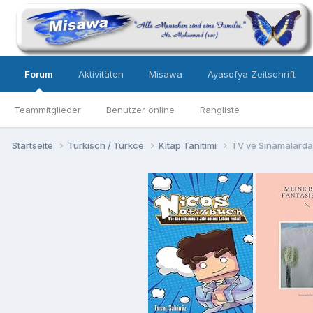
Forum
Aktivitäten
Misawa
Ayasofya Zeitschrift
Teammitglieder
Benutzer online
Rangliste
Startseite
Türkisch / Türkce
Kitap Tanitimi
TV ve Sinamalarda