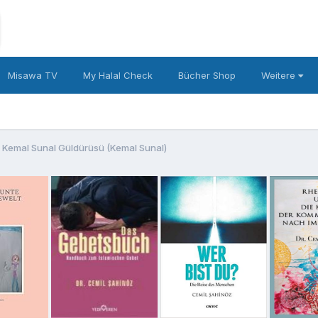
Misawa TV
My Halal Check
Bücher Shop
Weitere
 Kemal Sunal Güldürüsü (Kemal Sunal)