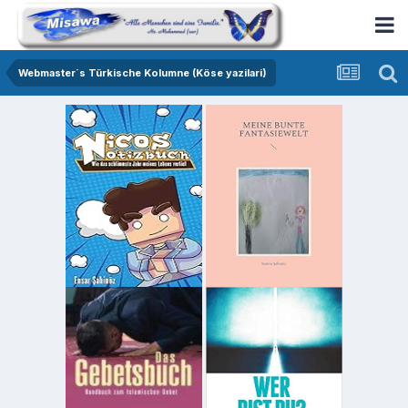
Webmaster´s Türkische Kolumne (Köse yazilari)