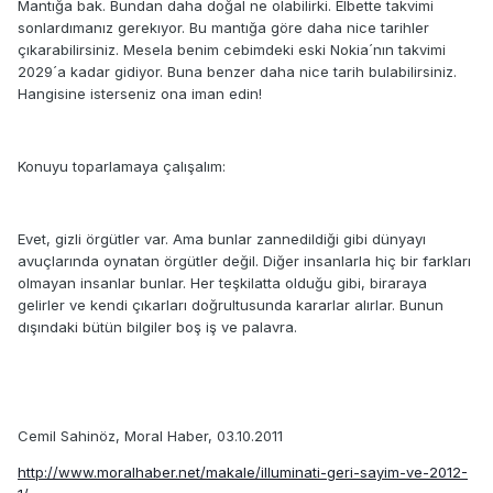
Mantığa bak. Bundan daha doğal ne olabilirki. Elbette takvimi
sonlardımanız gerekıyor. Bu mantığa göre daha nice tarihler
çıkarabilirsiniz. Mesela benim cebimdeki eski Nokia´nın takvimi
2029´a kadar gidiyor. Buna benzer daha nice tarih bulabilirsiniz.
Hangisine isterseniz ona iman edin!
Konuyu toparlamaya çalışalım:
Evet, gizli örgütler var. Ama bunlar zannedildiği gibi dünyayı
avuçlarında oynatan örgütler değil. Diğer insanlarla hiç bir farkları
olmayan insanlar bunlar. Her teşkilatta olduğu gibi, biraraya
gelirler ve kendi çıkarları doğrultusunda kararlar alırlar. Bunun
dışındaki bütün bilgiler boş iş ve palavra.
Cemil Sahinöz, Moral Haber, 03.10.2011
http://www.moralhaber.net/makale/illuminati-geri-sayim-ve-2012-