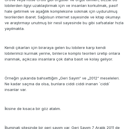
lobilerden ilgiyi uzaklaştırmak için ve insanları korkutmak, pasif
hale getirmek ve aşağılık kompleksine sokmak için uydurulmuş
teorilerden ibaret. Sağolsun internet sayesinde ve kitap okumayı
ve araştırmayı unutmuş bir nesil sayesinde bu gibi safsatalar hızla
yayılmakta.
Kendi çıkarları için biraraya gelen bu lobilere karşı kendi
lobilerimizi kurmak yerine, binlerce komplo teorileri üretip onlara
inanmak, açıkcası insanlara çok daha basit ve kolay geliyor.
Örneğin yukarıda bahsettiğim „Geri Sayım“ ve „2012“ meseleleri.
Ne kadar saçma da olsa, bunlara ciddi ciddi inanan ´ciddi´
insanlar var.
İkisine de kısaca bir göz atalım.
İlluminati sitesinde bir geri sayım var. Geri Sayım 7 Aralık 2011 de