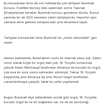
Bu konulardan birisi de son haftalarda çok tartışılan İlluminati
konusu. Özellikle Norveç´deki saldırıdan sonra Tapınak
Şövalyeleriyle beraber İlluminati konusu gündeme oturdu. Bunun
yanında bir de 2012 meselesi zaten tartışılıyordu. Hepsinin aynı
zamana denk gelmesi komplocuları yine ekranlara taşıdı.
Tartışılan konulardan birisi İlluminati´nin „resmi sitesindeki“ geri
sayım.
Hemen belirtelimki, İlluminatinin resmi bir internet sitesi yok. Zaten
resmi olarak böyle bir örgüt dahi yok. 18. Yüzyılın sonlarında
yahudi Adam Weishaupt tarafından Almanya´da kurulan bu örgüt,
çok kısa bir süre sonra sahneden silinmişdi. Tekrar 19. Yüzyılın
başlarında yine Almanya´da ünlü filozof Hegel tarafından
canlandırılmaya çalışıldı, fakat bu sefer yayılamadı.
Bugün İlluminati diye adlandirilan sözde gizli örgüt, 18. Yüzyılda
kurulan örgüt ile ne bir bağlantısı var, ne de bir benzerliği.