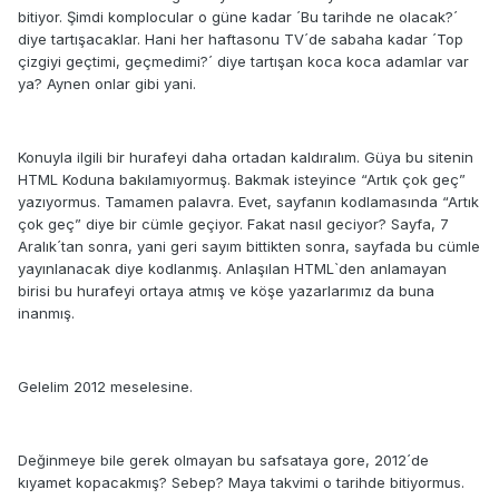
bitiyor. Şimdi komplocular o güne kadar ´Bu tarihde ne olacak?´
diye tartışacaklar. Hani her haftasonu TV´de sabaha kadar ´Top
çizgiyi geçtimi, geçmedimi?´ diye tartışan koca koca adamlar var
ya? Aynen onlar gibi yani.
Konuyla ilgili bir hurafeyi daha ortadan kaldıralım. Güya bu sitenin
HTML Koduna bakılamıyormuş. Bakmak isteyince “Artık çok geç”
yazıyormus. Tamamen palavra. Evet, sayfanın kodlamasında “Artık
çok geç” diye bir cümle geçiyor. Fakat nasıl geciyor? Sayfa, 7
Aralık´tan sonra, yani geri sayım bittikten sonra, sayfada bu cümle
yayınlanacak diye kodlanmış. Anlaşılan HTML`den anlamayan
birisi bu hurafeyi ortaya atmış ve köşe yazarlarımız da buna
inanmış.
Gelelim 2012 meselesine.
Değinmeye bile gerek olmayan bu safsataya gore, 2012´de
kıyamet kopacakmış? Sebep? Maya takvimi o tarihde bitiyormus.