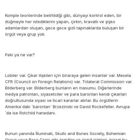
Komple teorilerinde belirtildiği gibi, dünyayı kontrol eden, bir
düğmeyle her istediklerini yapan, çirkin, kravatlı ve şişko
adamlardan oluşan, gece gece gizli tapınaklarda buluşan bir
örgüt veya grup yok.
Peki ya ne var?
Lobiler var. Çıkar ilişkileri için biraraya gelen insanlar var. Mesela
CFR (Council on Foreign Relations) var. Trilateral Commission var.
Bilderberg var. Bilderberg bunların en masumu. Diğerlerinde
medya patronları, siyasetciler ve para baronları kendi çıkarları
doğrultusunda siyasi ve ticari kararlar alırlar. Bu örgütlerin
Amerika´daki ´baronları´ Brzezinski ve David Rockefeller. Avrupa
´da ise Rotchild hanedanı.
Bunun yanında İlluminati, Skulls and Bones Society, Bohemian
Grove veya Rose Croix gibi örgütler ve örgüt isimleri, bizzat bu