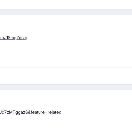
v=doJ1SmqZmzg
=Uc7zMTggaz8&feature=related