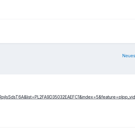
Neues
=RpjIsSdsT6A&list=PL2FA9D35032EAEFC1&index=5&feature=plpp_vi