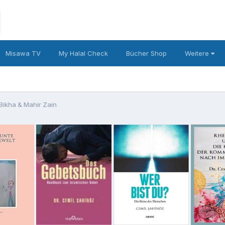
Misawa TV
My Halal Check
Bücher Shop
Weitere
Bikha & Mahir Zain