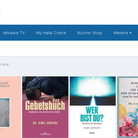
Misawa TV
My Halal Check
Bücher Shop
Weitere
s.a.w