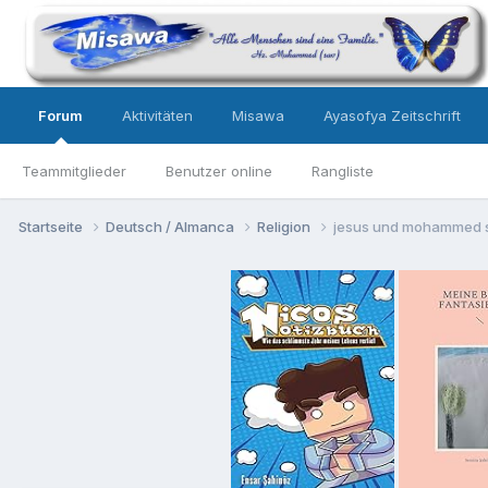
Forum
Aktivitäten
Misawa
Ayasofya Zeitschrift
Teammitglieder
Benutzer online
Rangliste
Startseite
Deutsch / Almanca
Religion
jesus und mohammed 