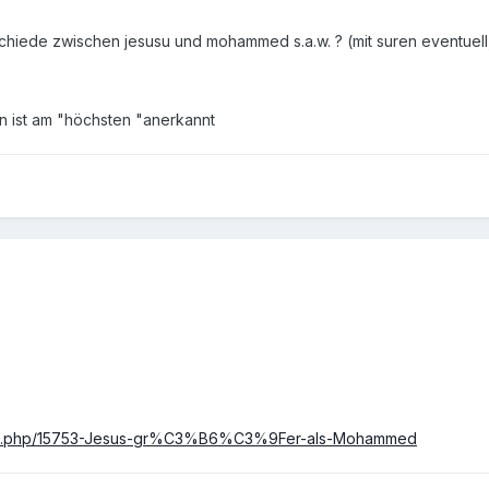
chiede zwischen jesusu und mohammed s.a.w. ? (mit suren eventuell
 ist am "höchsten "anerkannt
read.php/15753-Jesus-gr%C3%B6%C3%9Fer-als-Mohammed