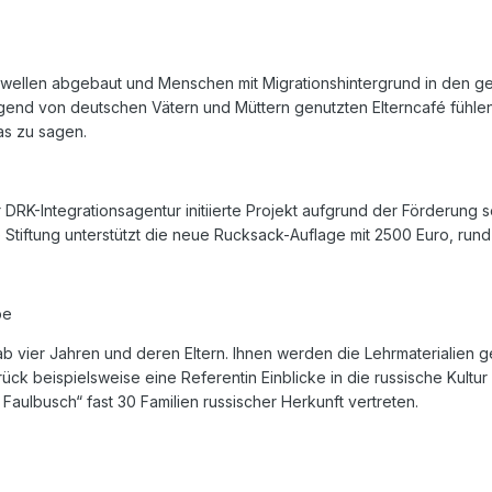
llen abgebaut und Menschen mit Migrationshintergrund in den ge
end von deutschen Vätern und Müttern genutzten Elterncafé fühlen s
s zu sagen.
r DRK-Integrationsagentur initiierte Projekt aufgrund der Förderung 
Stiftung unterstützt die neue Rucksack-Auflage mit 2500 Euro, run
pe
 ab vier Jahren und deren Eltern. Ihnen werden die Lehrmaterialien 
k beispielsweise eine Referentin Einblicke in die russische Kultur 
Faulbusch“ fast 30 Familien russischer Herkunft vertreten.