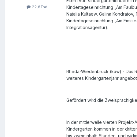
Eltern von Kindergartenkindern in
22,6Tsd
Kindertageseinrichtung „Am Faulbusc
Natalia Kultaew, Galina Kondratov,
Kindertageseinrichtung „Am Emssee
Integrationsagentur).
Rheda-Wiedenbrück (kaw) - Das Ru
weiteres Kindergartenjahr angebote
Gefördert wird die Zweisprachigke
In der mittlerweile vierten Projekt
Kindergarten kommen in der dritte
bis zweieinhalb Stunden, und widm