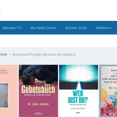
Misawa TV
My Halal Check
Bücher Shop
Weitere
 Welt
Rucksack-Projekt: Sprache ins Gepäck