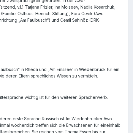
er Zweisprachigkeit gefördert. In der Awo-
itzend, v.l.) Tatjana Frizler, Ina Moiseev, Nadiia Kosarchuk,
 (Familie-Osthues-Henrich-Stiftung), Ebru Cevik (Awo-
inrichtung „Am Faulbusch“) und Cemil Sahinöz (DRK-
Faulbusch“ in Rheda und „Am Emssee“ in Wiedenbrück für ein
e deren Eltern sprachliches Wissen zu vermitteln.
tersprache wichtig ist für den weiteren Spracherwerb.
er, deren erste Sprache Russisch ist. Im Wiedenbrücker Awo-
nmal wöchentlich treffen sich die Erwachsenen für eineinhalb
lltagsbereichen. Sie reichen vom Thema Essen bis zur