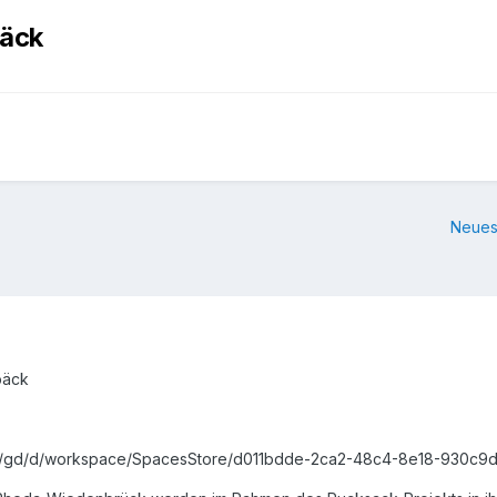
päck
Neues
päck
esco/gd/d/workspace/SpacesStore/d011bdde-2ca2-48c4-8e18-930c