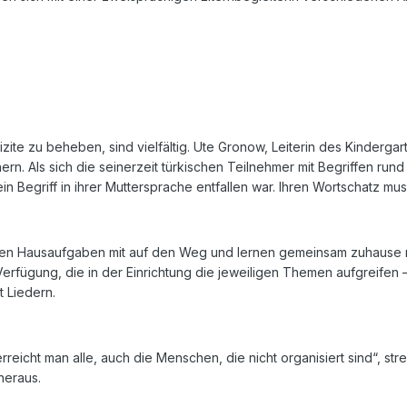
izite zu beheben, sind vielfältig. Ute Gronow, Leiterin des Kinderga
rinnern. Als sich die seinerzeit türkischen Teilnehmer mit Begriffen
ein Begriff in ihrer Muttersprache entfallen war. Ihren Wortschatz mu
n Hausaufgaben mit auf den Weg und lernen gemeinsam zuhause mi
rfügung, die in der Einrichtung die jeweiligen Themen aufgreifen –
t Liedern.
rreicht man alle, auch die Menschen, die nicht organisiert sind“, st
heraus.