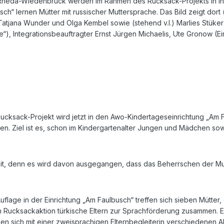
 Rheda-Wiedenbrück werden im Rahmen des Rucksack-Projekts in ihr
h“ lernen Mütter mit russischer Muttersprache. Das Bild zeigt dort (s
 Tatjana Wunder und Olga Kembel sowie (stehend v.l.) Marlies Stüker
“), Integrationsbeauftragter Ernst Jürgen Michaelis, Ute Gronow (E
cksack-Projekt wird jetzt in den Awo-Kindertageseinrichtung „Am 
n. Ziel ist es, schon im Kindergartenalter Jungen und Mädchen sowi
it, denn es wird davon ausgegangen, dass das Beherrschen der Mut
-Auflage in der Einrichtung „Am Faulbusch“ treffen sich sieben Mütt
n Rucksackaktion türkische Eltern zur Sprachförderung zusammen. Ei
en sich mit einer zweisprachigen Elternbegleiterin verschiedenen A