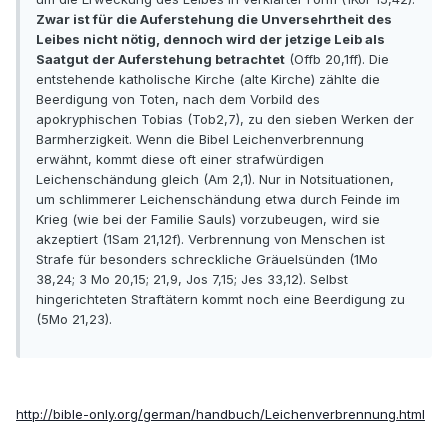
Zwar ist für die Auferstehung die Unversehrtheit des
Leibes nicht nötig, dennoch wird der jetzige Leib als
Saatgut der Auferstehung betrachtet
(Offb 20,1ff). Die
entstehende katholische Kirche (alte Kirche) zählte die
Beerdigung von Toten, nach dem Vorbild des
apokryphischen Tobias (Tob2,7), zu den sieben Werken der
Barmherzigkeit. Wenn die Bibel Leichenverbrennung
erwähnt, kommt diese oft einer strafwürdigen
Leichenschändung gleich (Am 2,1). Nur in Notsituationen,
um schlimmerer Leichenschändung etwa durch Feinde im
Krieg (wie bei der Familie Sauls) vorzubeugen, wird sie
akzeptiert (1Sam 21,12f). Verbrennung von Menschen ist
Strafe für besonders schreckliche Gräuelsünden (1Mo
38,24; 3 Mo 20,15; 21,9, Jos 7,15; Jes 33,12). Selbst
hingerichteten Straftätern kommt noch eine Beerdigung zu
(5Mo 21,23).
http://bible-only.org/german/handbuch/Leichenverbrennung.html