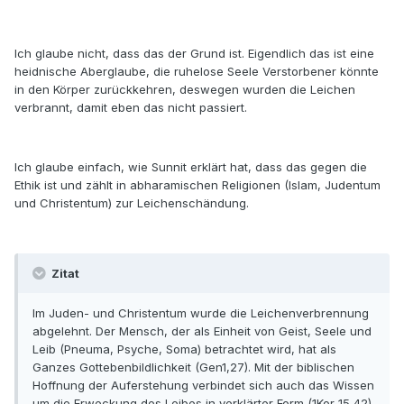
Ich glaube nicht, dass das der Grund ist. Eigendlich das ist eine
heidnische Aberglaube, die ruhelose Seele Verstorbener könnte
in den Körper zurückkehren, deswegen wurden die Leichen
verbrannt, damit eben das nicht passiert.
Ich glaube einfach, wie Sunnit erklärt hat, dass das gegen die
Ethik ist und zählt in abharamischen Religionen (Islam, Judentum
und Christentum) zur Leichenschändung.
Zitat
Im Juden- und Christentum wurde die Leichenverbrennung
abgelehnt. Der Mensch, der als Einheit von Geist, Seele und
Leib (Pneuma, Psyche, Soma) betrachtet wird, hat als
Ganzes Gottebenbildlichkeit (Gen1,27). Mit der biblischen
Hoffnung der Auferstehung verbindet sich auch das Wissen
um die Erweckung des Leibes in verklärter Form (1Kor 15,42).