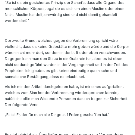
"So ist es ein gesichertes Prinzip der Scharīʿa, dass alle Organe des
menschlichen Körpers, egal ob es sich um einen Muslim oder einen
Nicht-Muslim handelt, ehrwürdig sind und nicht damit gehandelt
werden darf. "
Der zweite Grund, welches gegen die Verbrennung spricht wäre
vielleicht, dass es keine Grabstätte mehr geben würde und die Körper
wären nicht mehr dort, sondern in der Luft oder eben verschwunden.
Dagegen kann man den Staub in ein Grab rein tun, aber es ist eben
nicht so durchgeführt wurden in der Vergangenheit und in der Zeit des
Propheten. Ich glaube, es gibt keine eindeutige quranische und
sunnatische Bestätigung, dass es erlaubt sei.
Als ich mir den Artikel durchgelesen habe, ist mir eines aufgefallen,
welches vom Sinn her der Verbrennung wiedersprechen könnte,
natürlich sollte man WIssende Personen danach fragen zur Sicherheit.
Der folgende Vers:
„Es ist Er, der für euch alle Dinge auf Erden geschaffen hat."
Es gibt gleichfalls Überlieferungen, die gegen die Verwendung