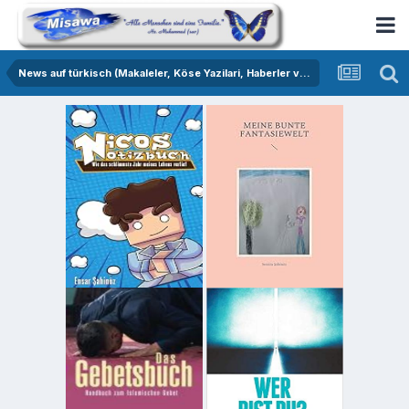
News auf türkisch (Makaleler, Köse Yazilari, Haberler vs.)