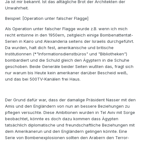
Ja ist mir bekannt. Ist das alltägliche Brot der Architekten der
Unwahrheit.
Beispiel: [Operation unter falscher Flagge]
Als Operation unter falscher Flagge wurde z.B. wenn ich mich
recht entsinne in den 1950ern, zeitgleich einige Bombenattentat-
Serien in Kairo und Alexanderia seitens der Israelis durchgeführt.
Da wurden, halt dich fest, amerikanische und britische
Institutionnen (*"Informationsdienstbüros" und "Bibliotheken")
bombardiert und die Schuld gleich den Ägyptern in die Schuhe
geschoben. Beide Generäle beider Seiten wußten das, fragt sich
nur warum bis Heute kein amerikaner darüber Bescheid weiß,
und das bei 500TV-Kanälen frei Haus.
Der Grund dafür war, dass der damalige Präsident Nasser mit den
Amis und den Engländern von nun an bessere Beziehungen zu
pflegen versuchte. Diese Ambitionen wurden in Tel Aviv mit Sorge
beobachtet, könnte es doch dazu kommen dass Ägypten
tatsächlich diplomatische und freundschaftliche Beziehungen mit
dem Amerikanerun und den Engländern gelingen könnte. Eine
Serie von Bombenexplosionen sollten den Arabern den Terror-