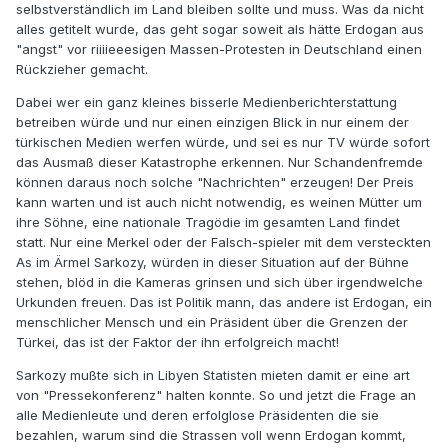
selbstverständlich im Land bleiben sollte und muss. Was da nicht
alles getitelt wurde, das geht sogar soweit als hätte Erdogan aus
"angst" vor riiiieeesigen Massen-Protesten in Deutschland einen
Rückzieher gemacht.
Dabei wer ein ganz kleines bisserle Medienberichterstattung
betreiben würde und nur einen einzigen Blick in nur einem der
türkischen Medien werfen würde, und sei es nur TV würde sofort
das Ausmaß dieser Katastrophe erkennen. Nur Schandenfremde
können daraus noch solche "Nachrichten" erzeugen! Der Preis
kann warten und ist auch nicht notwendig, es weinen Mütter um
ihre Söhne, eine nationale Tragödie im gesamten Land findet
statt. Nur eine Merkel oder der Falsch-spieler mit dem versteckten
As im Ärmel Sarkozy, würden in dieser Situation auf der Bühne
stehen, blöd in die Kameras grinsen und sich über irgendwelche
Urkunden freuen. Das ist Politik mann, das andere ist Erdogan, ein
menschlicher Mensch und ein Präsident über die Grenzen der
Türkei, das ist der Faktor der ihn erfolgreich macht!
Sarkozy mußte sich in Libyen Statisten mieten damit er eine art
von "Pressekonferenz" halten konnte. So und jetzt die Frage an
alle Medienleute und deren erfolglose Präsidenten die sie
bezahlen, warum sind die Strassen voll wenn Erdogan kommt,