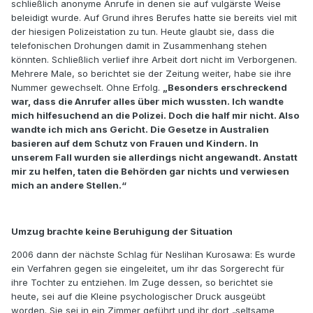
schließlich anonyme Anrufe in denen sie auf vulgärste Weise
beleidigt wurde. Auf Grund ihres Berufes hatte sie bereits viel mit
der hiesigen Polizeistation zu tun. Heute glaubt sie, dass die
telefonischen Drohungen damit in Zusammenhang stehen
könnten. Schließlich verlief ihre Arbeit dort nicht im Verborgenen.
Mehrere Male, so berichtet sie der Zeitung weiter, habe sie ihre
Nummer gewechselt. Ohne Erfolg.
„Besonders erschreckend
war, dass die Anrufer alles über mich wussten. Ich wandte
mich hilfesuchend an die Polizei. Doch die half mir nicht. Also
wandte ich mich ans Gericht. Die Gesetze in Australien
basieren auf dem Schutz von Frauen und Kindern. In
unserem Fall wurden sie allerdings nicht angewandt. Anstatt
mir zu helfen, taten die Behörden gar nichts und verwiesen
mich an andere Stellen.“
Umzug brachte keine Beruhigung der Situation
2006 dann der nächste Schlag für Neslihan Kurosawa: Es wurde
ein Verfahren gegen sie eingeleitet, um ihr das Sorgerecht für
ihre Tochter zu entziehen. Im Zuge dessen, so berichtet sie
heute, sei auf die Kleine psychologischer Druck ausgeübt
worden. Sie sei in ein Zimmer geführt und ihr dort „seltsame