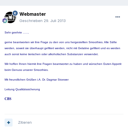
Webmaster
Geschrieben
29. Juli 2013
Sehr geehrte ......,
gerne beantworten wir ihre Frage zu den von uns hergestellten Smoothies. Alle Säfte
werden, soweit sie überhaupt gefiltert werden, nicht mit Gelatine gefiltert und es werden
auch sonst keine tierischen oder alkoholischen Substanzen verwendet.
Wir hoffen Ihnen hiermit ihre Fragen beantwortet zu haben und wünschen Guten Appetit
beim Genuss unserer Smoothies.
Mit freundlichen Grüßen
i.A. Dr. Dagmar Stoewer
Leitung Qualitätssicherung
CBS
Zitieren