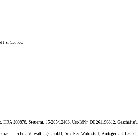
 mbH & Co. KG
dt, HRA 200878, Steuernr. 15/205/12403, Ust-IdNr. DE261196812, Geschäftsf
 Thomas Hauschild Verwaltungs GmbH, Sitz Neu Wulmstorf, Amtsgericht Tosted