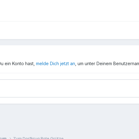
Du ein Konto hast,
melde Dich jetzt an
, um unter Deinem Benutzerna
orum
Zum Dorfkrug Rote Grütze