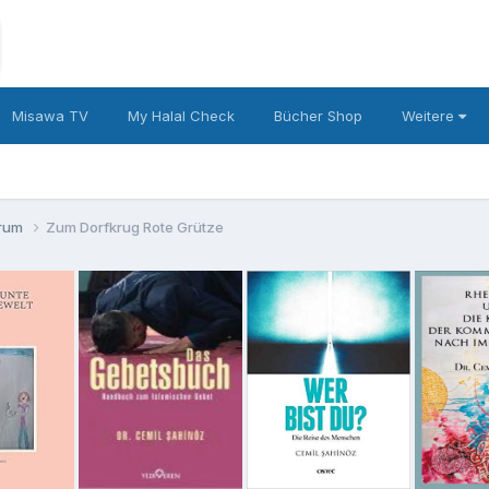
Misawa TV
My Halal Check
Bücher Shop
Weitere
orum
Zum Dorfkrug Rote Grütze