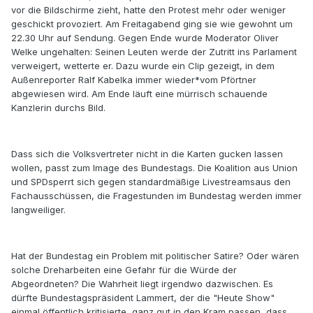
vor die Bildschirme zieht, hatte den Protest mehr oder weniger
geschickt provoziert. Am Freitagabend ging sie wie gewohnt um
22.30 Uhr auf Sendung. Gegen Ende wurde Moderator Oliver
Welke ungehalten: Seinen Leuten werde der Zutritt ins Parlament
verweigert, wetterte er. Dazu wurde ein Clip gezeigt, in dem
Außenreporter Ralf Kabelka immer wieder*vom Pförtner
abgewiesen wird. Am Ende läuft eine mürrisch schauende
Kanzlerin durchs Bild.
Dass sich die Volksvertreter nicht in die Karten gucken lassen
wollen, passt zum Image des Bundestags. Die Koalition aus Union
und SPDsperrt sich gegen standardmäßige Livestreamsaus den
Fachausschüssen, die Fragestunden im Bundestag werden immer
langweiliger.
Hat der Bundestag ein Problem mit politischer Satire? Oder wären
solche Dreharbeiten eine Gefahr für die Würde der
Abgeordneten? Die Wahrheit liegt irgendwo dazwischen. Es
dürfte Bundestagspräsident Lammert, der die "Heute Show"
einmal öffentlich kritisierte, ganz gut in den Kram passen, dass