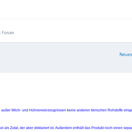
k Forum
Neues
ußer Milch- und Hühnereierzeugnissen keine anderen tierischen Rohstoffe eingese
l als Zutat, der aber deklariert ist. Außerdem enthält das Produkt noch einen sepa