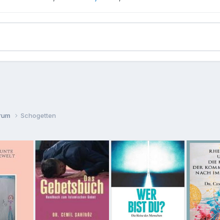
orum
Schogetten