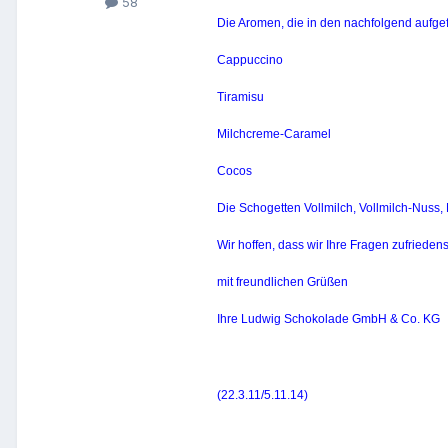
58
Die Aromen, die in den nachfolgend aufgef
Cappuccino
Tiramisu
Milchcreme-Caramel
Cocos
Die Schogetten Vollmilch, Vollmilch-Nuss,
Wir hoffen, dass wir Ihre Fragen zufriede
mit freundlichen Grüßen
Ihre Ludwig Schokolade GmbH & Co. KG
(22.3.11/5.11.14)