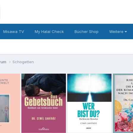
Misawa TV
My Halal Check
Bücher Shop
Weitere
orum
Schogetten