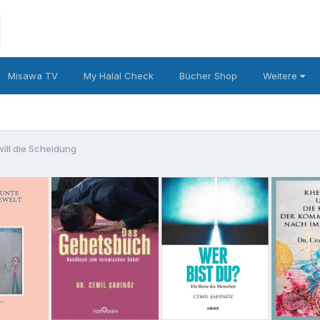
Misawa TV
My Halal Check
Bücher Shop
Weitere
will die Scheidung