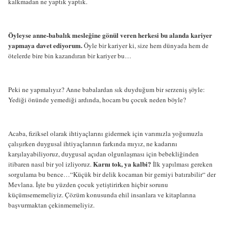
kalkmadan ne yaptık yaptık.
Öyleyse anne-babalık mesleğine gönül veren herkesi bu alanda kariyer
yapmaya davet ediyorum.
Öyle bir kariyer ki, size hem dünyada hem de
ötelerde bire bin kazandıran bir kariyer bu…
Peki ne yapmalıyız? Anne babalardan sık duyduğum bir serzeniş şöyle:
Yediği önünde yemediği ardında, hocam bu çocuk neden böyle?
Acaba, fiziksel olarak ihtiyaçlarını gidermek için varımızla yoğumuzla
çalışırken duygusal ihtiyaçlarının farkında mıyız, ne kadarını
karşılayabiliyoruz, duygusal açıdan olgunlaşması için bebekliğinden
Karnı tok, ya kalbi?
itibaren nasıl bir yol izliyoruz.
İlk yapılması gereken
sorgulama bu bence…“Küçük bir delik kocaman bir gemiyi batırabilir“ der
Mevlana. İşte bu yüzden çocuk yetiştirirken hiçbir sorunu
küçümsememeliyiz. Çözüm konusunda ehil insanlara ve kitaplarına
başvurmaktan çekinmemeliyiz.