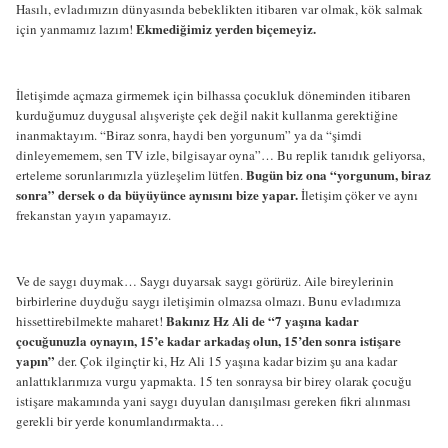
Hasılı, evladımızın dünyasında bebeklikten itibaren var olmak, kök salmak
Ekmediğimiz yerden biçemeyiz.
için yanmamız lazım!
İletişimde açmaza girmemek için bilhassa çocukluk döneminden itibaren
kurduğumuz duygusal alışverişte çek değil nakit kullanma gerektiğine
inanmaktayım. “Biraz sonra, haydi ben yorgunum” ya da “şimdi
dinleyememem, sen TV izle, bilgisayar oyna”… Bu replik tanıdık geliyorsa,
Bugün biz ona “yorgunum, biraz
erteleme sorunlarımızla yüzleşelim lütfen.
sonra” dersek o da büyüyünce aynısını bize yapar.
İletişim çöker ve aynı
frekanstan yayın yapamayız.
Ve de saygı duymak… Saygı duyarsak saygı görürüz. Aile bireylerinin
birbirlerine duyduğu saygı iletişimin olmazsa olmazı. Bunu evladımıza
Bakınız Hz Ali de “7 yaşına kadar
hissettirebilmekte maharet!
çocuğunuzla oynayın, 15’e kadar arkadaş olun, 15’den sonra istişare
yapın”
der. Çok ilginçtir ki, Hz Ali 15 yaşına kadar bizim şu ana kadar
anlattıklarımıza vurgu yapmakta. 15 ten sonraysa bir birey olarak çocuğu
istişare makamında yani saygı duyulan danışılması gereken fikri alınması
gerekli bir yerde konumlandırmakta…