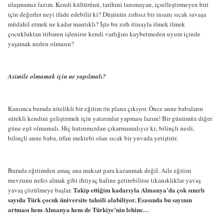
ulaşmamız lazım. Kendi kültürünü, tarihini tanımayan, içselleştirmeyen biri
için değerler neyi ifade edebilir ki? Düşünün zırhsız bir insanı sıcak savaşa
müdahil etmek ne kadar mantıklı? İşte bu zırh itinayla ilmek ilmek
çocukluktan itibaren işlenirse kendi varlığını kaybetmeden uyum içinde
yaşamak neden olmasın?
Asimile olmamak için ne yapılmalı?
Kanımca burada nitelikli bir eğitim ön plana çıkıyor. Önce anne babaların
sürekli kendini geliştirmek için yatırımlar yapması lazım! Bir günümüz diğer
güne eşit olmamalı. Hiç hatırımızdan çıkarmamalıyız ki; bilinçli nesli,
bilinçli anne baba, irfan mektebi olan sıcak bir yuvada yetiştirir.
Burada eğitimden amaç ana maksat para kazanmak değil. Aile eğitim
mevzunu nefes almak gibi ihtiyaç haline getirebilirse tıkanıklıklar yavaş
Takip ettiğim kadarıyla Almanya’da çok sınırlı
yavaş çözülmeye başlar.
sayıda Türk çocuk üniversite tahsili alabiliyor. Esasında bu sayının
artması hem Almanya hem de Türkiye’nin lehine…