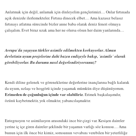
Anlatmak için değil, anlamak için dinleyelim gençlerimizi… Onlar fırtınada
açık denizde ilerlemekteler. Fırtına dinecek elbet… Ama kazasız belasız
fırtınayı atlatma sürecinde bizler anne baba olarak deniz feneri olmaya
çalışalım. Evet biraz uzak ama her ne olursa olsun her daim yanlarında…
Avrupa´da yaşayan türkler asimile edilmekten korkuyorlar. Alman
devletinin uyum projelerine dahi bazen endişeyle bakıp, ´asimile´ olarak
görebiliyorlar. Bu durumu nasıl değerlendiriyorsunuz?
Kendi diline gelenek ve göreneklerine değerlerine inançlarına bağlı kalarak
da uyum, uzlaşı ve hoşgörü içinde yaşamak mümkün diye düşünüyorum.
Erimeden de çoğunluğun içinde var olabiliriz
. Erimek başkalaşımdır,
özünü kaybetmektir, yok olmaktır, yabancılaşmaktır.
Entegrasyon ve asimilasyon arasındaki ince bir çizgi var. Kesişen daireler
yerine iç içe giren daireler şeklinde bir yaşamın varlığı söz konusu… Ama
bunun için ilk önce biz kimiz, sorusunun vevabını verebilen bir yeterliliğe