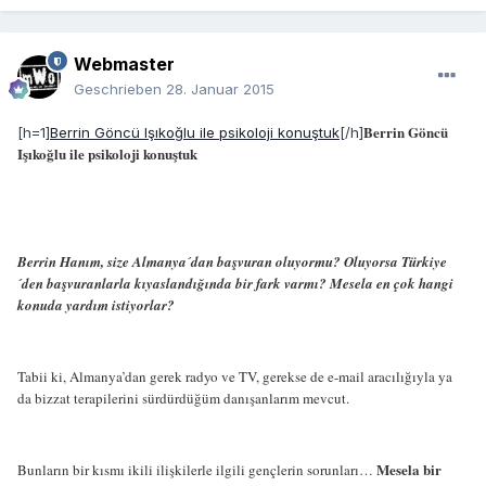
Webmaster
Geschrieben
28. Januar 2015
Berrin Göncü
[h=1]
Berrin Göncü Işıkoğlu ile psikoloji konuştuk
[/h]
Işıkoğlu ile psikoloji konuştuk
Berrin Hanım, size Almanya´dan başvuran oluyormu? Oluyorsa Türkiye
´den başvuranlarla kıyaslandığında bir fark varmı? Mesela en çok hangi
konuda yardım istiyorlar?
Tabii ki, Almanya’dan gerek radyo ve TV, gerekse de e-mail aracılığıyla ya
da bizzat terapilerini sürdürdüğüm danışanlarım mevcut.
Mesela bir
Bunların bir kısmı ikili ilişkilerle ilgili gençlerin sorunları…