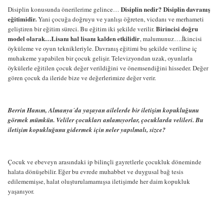
Disiplin nedir? Disiplin davranış
Disiplin konusunda önerilerime gelince…
eğitimidir.
Yani çocuğa doğruyu ve yanlışı öğreten, vicdanı ve merhameti
Birincisi doğru
geliştiren bir eğitim süreci. Bu eğitim iki şekilde verilir.
model olarak…Lisanı hal lisanı kalden etkilidir
, malumunuz….İkincisi
öyküleme ve oyun teknikleriyle. Davranış eğitimi bu şekilde verilirse iç
muhakeme yapabilen bir çocuk gelişir. Televizyondan uzak, oyunlarla
öykülerle eğitilen çocuk değer verildiğini ve önemsendiğini hisseder. Değer
gören çocuk da ileride bize ve değerlerimize değer verir.
Berrin Hanım, Almanya´da yaşayan ailelerde bir iletişim kopukluğunu
görmek mümkün. Veliler çocukları anlamıyorlar, çocuklarda velileri. Bu
iletişim kopukluğunu gidermek için neler yapılmalı, sizce?
Çocuk ve ebeveyn arasındaki ip bilinçli gayretlerle çocukluk döneminde
halata dönüşebilir. Eğer bu evrede muhabbet ve duygusal bağ tesis
edilememişse, halat oluşturulamamışsa iletişimde her daim kopukluk
yaşanıyor.