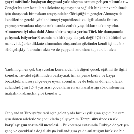
gayri müslimle başlayan duygusal yakınlaşma sonucu gelişen sıkıntılar…
Gençler bu tarz konuları ailelerine açamayınca sağlıklı bir karar verebilmek
için danışacak bir makam arayışındalar. Görüştüğüm gençler Almanya da
kendilerine gerekli yönlendirmeyi yapabilecek ve ilgili alanda ihtisas
yapmış uzmanlara ulaşma noktasında zorluk yaşadıklarını aktarıyorlar.
Almancası iyi olsa dahi Alman bir terapist yerine Türk bir danışmanla
çalışmak istiyorlar.
Esasında haklılık payı da yok değil! Çünkü kültürel ve
manevi değerler dikkate alınmadan oluşturulan çözümler kendi içinde bir
sürü çelişkiyi barındırmakta ve de yepyeni sorunlara kapı aralamakta.
Yardım için en çok başvurulan konulardan bir diğeri çocuk eğitimi ile ilgili
konular. Tuvalet eğitiminden başlayarak tırnak yeme korku ve kaygı
bozuklukları, sosyal çevreye uyum sorunları ve de buhran dönemi olarak
adlandırdığım 1,5-4 yaş arası çocukların en sık karşılaştığı söz dinlememe,
inatçılık kıskançlık gibi konular…
Öte yandan Türkiye‘ye tatil için gelen yada bir iki yıllığına geçici bir süre
süresince en sık
için dönen ailelerle ve çocuklarla çalışıyorum. Terapi
karşılaştığım sorun dil meselesi…
Psikoterapi esnasında Türkiye‘de yetişen
genç ve çocuklarla doğal akışta kullandığım ya da anlattığım bir kıssa bir