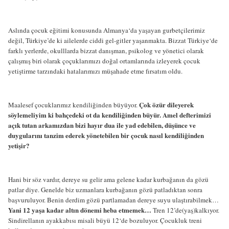
Aslında çocuk eğitimi konusunda Almanya‘da yaşayan gurbetçilerimiz
değil, Türkiye’de ki ailelerde ciddi gel-gitler yaşanmakta. Bizzat Türkiye‘de
farklı yerlerde, okulllarda bizzat danışman, psikolog ve yönetici olarak
çalışmış biri olarak çoçuklarımızı doğal ortamlarında izleyerek çocuk
yetiştirme tarzındaki hatalarımızı müşahade etme fırsatım oldu.
Çok özür dileyerek
Maalesef çocuklarımız kendiliğinden büyüyor.
söylemeliyim ki bahçedeki ot da kendiliğinden büyür. Amel defterimizi
açık tutan arkamızdan bizi hayır dua ile yad edebilen, düşünce ve
duygularını tanzim ederek yönetebilen bir çocuk nasıl kendiliğinden
yetişir?
Hani bir söz vardır, dereye su gelir ama gelene kadar kurbağanın da gözü
patlar diye. Genelde biz uzmanlara kurbağanın gözü patladıktan sonra
başvuruluyor. Benin derdim gözü partlamadan dereye suyu ulaştırabilmek…
Yani 12 yaşa kadar altın dönemi heba etmemek…
Tren 12’de(yaş)kalkıyor.
Sindirellanın ayakkabısı misali büyü 12‘de bozuluyor. Çocukluk treni