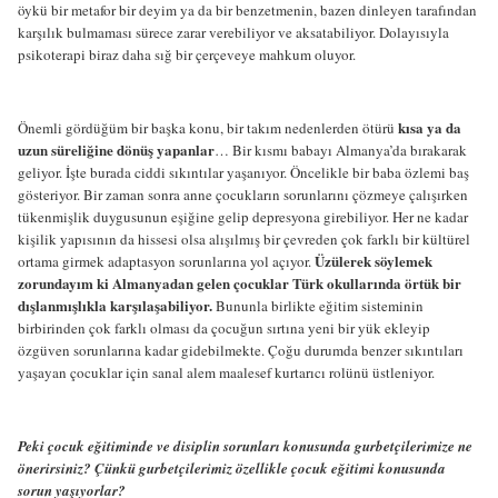
öykü bir metafor bir deyim ya da bir benzetmenin, bazen dinleyen tarafından
karşılık bulmaması sürece zarar verebiliyor ve aksatabiliyor. Dolayısıyla
psikoterapi biraz daha sığ bir çerçeveye mahkum oluyor.
kısa ya da
Önemli gördüğüm bir başka konu, bir takım nedenlerden ötürü
uzun süreliğine dönüş yapanlar
… Bir kısmı babayı Almanya’da bırakarak
geliyor. İşte burada ciddi sıkıntılar yaşanıyor. Öncelikle bir baba özlemi baş
gösteriyor. Bir zaman sonra anne çocukların sorunlarını çözmeye çalışırken
tükenmişlik duygusunun eşiğine gelip depresyona girebiliyor. Her ne kadar
kişilik yapısının da hissesi olsa alışılmış bir çevreden çok farklı bir kültürel
Üzülerek söylemek
ortama girmek adaptasyon sorunlarına yol açıyor.
zorundayım ki Almanyadan gelen çocuklar Türk okullarında örtük bir
dışlanmışlıkla karşılaşabiliyor.
Bununla birlikte eğitim sisteminin
birbirinden çok farklı olması da çocuğun sırtına yeni bir yük ekleyip
özgüven sorunlarına kadar gidebilmekte. Çoğu durumda benzer sıkıntıları
yaşayan çocuklar için sanal alem maalesef kurtarıcı rolünü üstleniyor.
Peki çocuk eğitiminde ve disiplin sorunları konusunda gurbetçilerimize ne
önerirsiniz? Çünkü gurbetçilerimiz özellikle çocuk eğitimi konusunda
sorun yaşıyorlar?