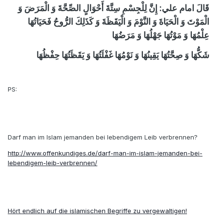
قَالَ امام علي: إِنَّ لِلْجِسْمِ سِتَّةَ أَحْوَالٍ الصِّحَّةَ وَ الْمَرَضَ وَ
الْمَوْتَ وَ الْحَيَاةَ وَ النَّوْمَ وَ الْيَقَظَةَ وَ كَذَلِكَ الرُّوحُ فَحَيَاتُهَا
عِلْمُهَا وَ مَوْتُهَا جَهْلُهَا وَ مَرَضُهَا
شَكُّهَا وَ صِحَّتُهَا يَقِينُهَا وَ نَوْمُهَا غَفْلَتُهَا وَ يَقَظَتُهَا حِفْظُهَا
PS:
Darf man im Islam jemanden bei lebendigem Leib verbrennen?
http://www.offenkundiges.de/darf-man-im-islam-jemanden-bei-
lebendigem-leib-verbrennen/
Hört endlich auf die islamischen Begriffe zu vergewaltigen!