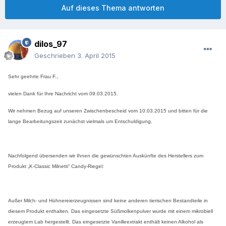
Auf dieses Thema antworten
dilos_97
Geschrieben
3. April 2015
Sehr geehrte Frau F.,
vielen Dank für Ihre Nachricht vom 09.03.2015.
Wir nehmen Bezug auf unseren Zwischenbescheid vom 10.03.2015 und bitten für die
lange Bearbeitungszeit zunächst vielmals um Entschuldigung.
Nachfolgend übersenden wir Ihnen die gewünschten Auskünfte des Herstellers zum
Produkt „K-Classic Milnetti“ Candy-Riegel:
Außer Milch- und Hühnereierzeugnissen sind keine anderen tierischen Bestandteile in
diesem Produkt enthalten. Das eingesetzte Süßmolkenpulver wurde mit einem mikrobiell
erzeugtem Lab hergestellt. Das eingesetzte Vanilleextrakt enthält keinen Alkohol als