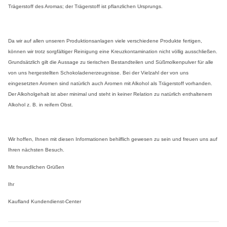
Trägerstoff des Aromas; der Trägerstoff ist pflanzlichen Ursprungs.
Da wir auf allen unseren Produktionsanlagen viele verschiedene Produkte fertigen,
können wir trotz sorgfältiger Reinigung eine Kreuzkontamination nicht völlig ausschließen.
Grundsätzlich gilt die Aussage zu tierischen Bestandteilen und Süßmolkenpulver für alle
von uns hergestellten Schokoladenerzeugnisse. Bei der Vielzahl der von uns
eingesetzten Aromen sind natürlich auch Aromen mit Alkohol als Trägerstoff vorhanden.
Der Alkoholgehalt ist aber minimal und steht in keiner Relation zu natürlich enthaltenem
Alkohol z. B. in reifem Obst.
Wir hoffen, Ihnen mit diesen Informationen behilflich gewesen zu sein und freuen uns auf
Ihren nächsten Besuch.
Mit freundlichen Grüßen
Ihr
Kaufland Kundendienst-Center