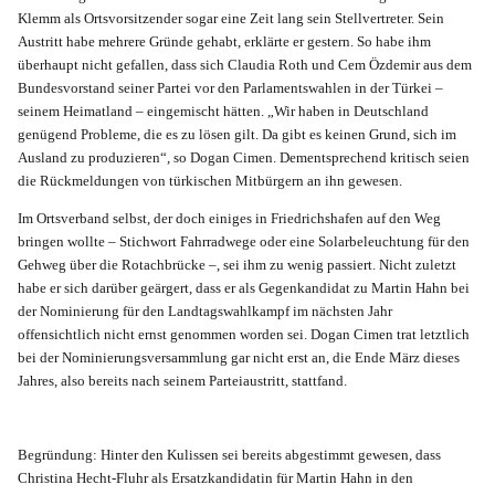
Klemm als Ortsvorsitzender sogar eine Zeit lang sein Stellvertreter. Sein
Austritt habe mehrere Gründe gehabt, erklärte er gestern. So habe ihm
überhaupt nicht gefallen, dass sich Claudia Roth und Cem Özdemir aus dem
Bundesvorstand seiner Partei vor den Parlamentswahlen in der Türkei –
seinem Heimatland – eingemischt hätten. „Wir haben in Deutschland
genügend Probleme, die es zu lösen gilt. Da gibt es keinen Grund, sich im
Ausland zu produzieren“, so Dogan Cimen. Dementsprechend kritisch seien
die Rückmeldungen von türkischen Mitbürgern an ihn gewesen.
Im Ortsverband selbst, der doch einiges in Friedrichshafen auf den Weg
bringen wollte – Stichwort Fahrradwege oder eine Solarbeleuchtung für den
Gehweg über die Rotachbrücke –, sei ihm zu wenig passiert. Nicht zuletzt
habe er sich darüber geärgert, dass er als Gegenkandidat zu Martin Hahn bei
der Nominierung für den Landtagswahlkampf im nächsten Jahr
offensichtlich nicht ernst genommen worden sei. Dogan Cimen trat letztlich
bei der Nominierungsversammlung gar nicht erst an, die Ende März dieses
Jahres, also bereits nach seinem Parteiaustritt, stattfand.
Begründung: Hinter den Kulissen sei bereits abgestimmt gewesen, dass
Christina Hecht-Fluhr als Ersatzkandidatin für Martin Hahn in den