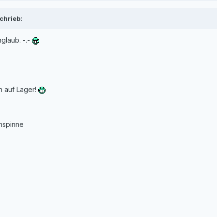
chrieb:
glaub. -.-
n auf Lager!
nspinne