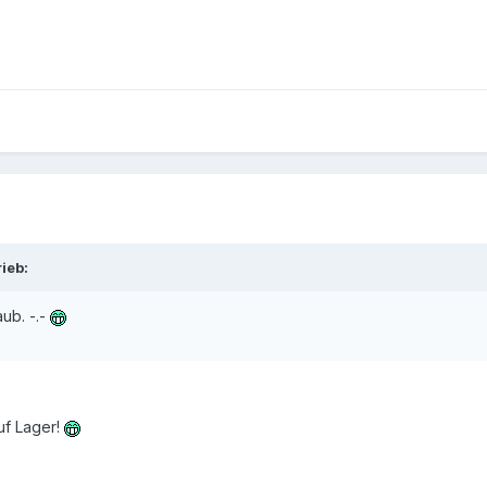
ieb:
ub. -.-
uf Lager!