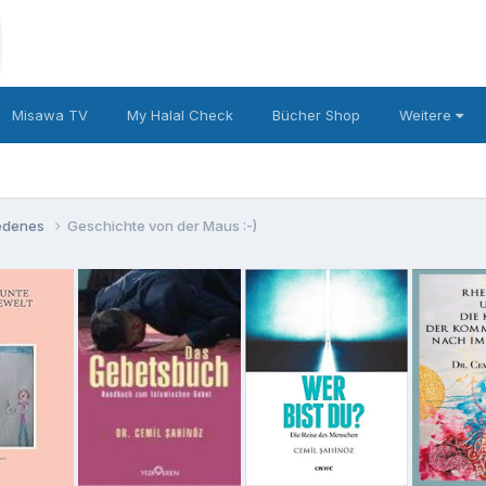
Misawa TV
My Halal Check
Bücher Shop
Weitere
iedenes
Geschichte von der Maus :-)