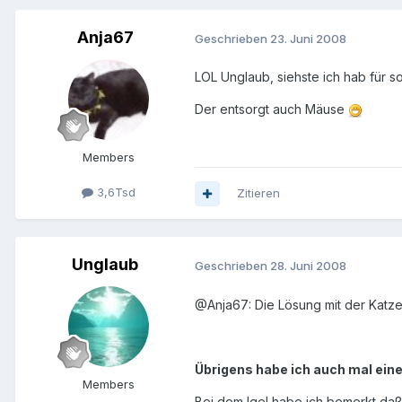
Anja67
Geschrieben
23. Juni 2008
LOL Unglaub, siehste ich hab für so
Der entsorgt auch Mäuse
Members
3,6Tsd
Zitieren
Unglaub
Geschrieben
28. Juni 2008
@Anja67: Die Lösung mit der Katze k
Übrigens habe ich auch mal einen
Members
Bei dem Igel habe ich bemerkt,daß e