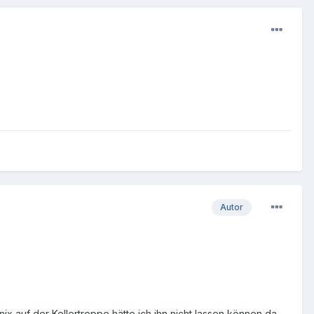
Autor
nix,auf der Kellertreppe hätte ich ihn nicht lassen können,da