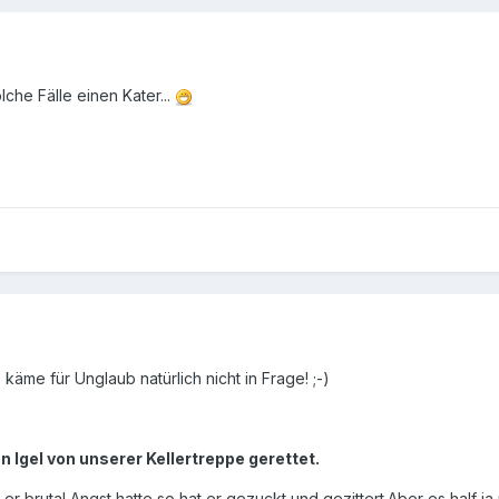
lche Fälle einen Kater...
äme für Unglaub natürlich nicht in Frage! ;-)
 Igel von unserer Kellertreppe gerettet.
r brutal Angst hatte,so hat er gezuckt und gezittert.Aber es half ja 