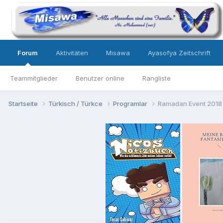
Forum
Aktivitäten
Misawa
Ayasofya Zeitschrift
Teammitglieder
Benutzer online
Rangliste
Startseite
Türkisch / Türkce
Programlar
Ramadan Event 2018