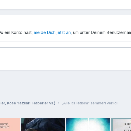
Du ein Konto hast,
melde Dich jetzt an
, um unter Deinem Benutzerna
er, Köse Yazilari, Haberler vs.)
„Aile ici iletisim“ semineri verildi