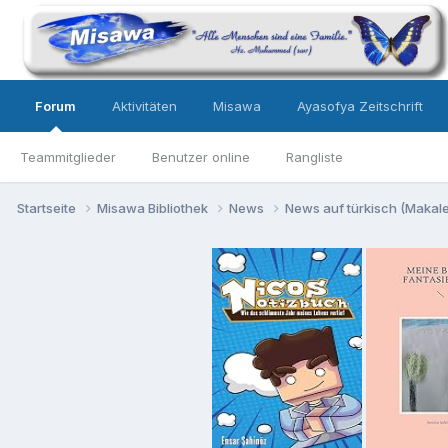
Forum
Aktivitäten
Misawa
Ayasofya Zeitschrift
Teammitglieder
Benutzer online
Rangliste
Startseite
Misawa Bibliothek
News
News auf türkisch (Makalel