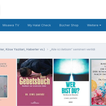
Misawa TV
My Halal Check
Bücher Shop
Weitere
er, Köse Yazilari, Haberler vs.)
„Aile ici iletisim“ semineri verildi