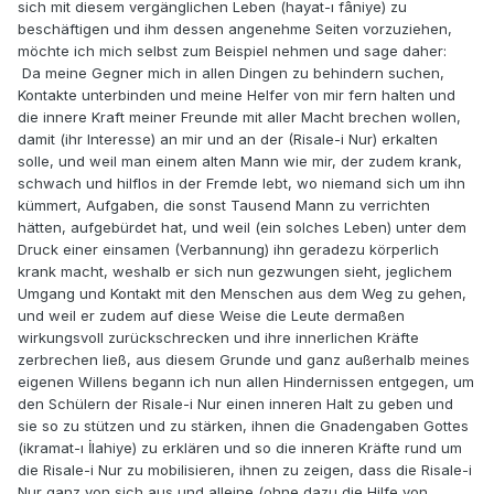
sich mit diesem vergänglichen Leben (hayat-ı fâniye) zu
beschäftigen und ihm dessen angenehme Seiten vorzuziehen,
möchte ich mich selbst zum Beispiel nehmen und sage daher:
Da meine Gegner mich in allen Dingen zu behindern suchen,
Kontakte unterbinden und meine Helfer von mir fern halten und
die innere Kraft meiner Freunde mit aller Macht brechen wollen,
damit (ihr Interesse) an mir und an der (Risale-i Nur) erkalten
solle, und weil man einem alten Mann wie mir, der zudem krank,
schwach und hilflos in der Fremde lebt, wo niemand sich um ihn
kümmert, Aufgaben, die sonst Tausend Mann zu verrichten
hätten, aufgebürdet hat, und weil (ein solches Leben) unter dem
Druck einer einsamen (Verbannung) ihn geradezu körperlich
krank macht, weshalb er sich nun gezwungen sieht, jeglichem
Umgang und Kontakt mit den Menschen aus dem Weg zu gehen,
und weil er zudem auf diese Weise die Leute dermaßen
wirkungsvoll zurückschrecken und ihre innerlichen Kräfte
zerbrechen ließ, aus diesem Grunde und ganz außerhalb meines
eigenen Willens begann ich nun allen Hindernissen entgegen, um
den Schülern der Risale-i Nur einen inneren Halt zu geben und
sie so zu stützen und zu stärken, ihnen die Gnadengaben Gottes
(ikramat-ı İlahiye) zu erklären und so die inneren Kräfte rund um
die Risale-i Nur zu mobilisieren, ihnen zu zeigen, dass die Risale-i
Nur ganz von sich aus und alleine (ohne dazu die Hilfe von