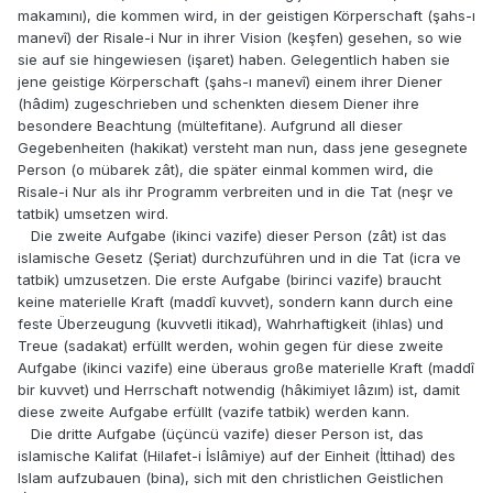
makamını), die kommen wird, in der geistigen Körperschaft (şahs-ı
manevî) der Risale-i Nur in ihrer Vision (keşfen) gesehen, so wie
sie auf sie hingewiesen (işaret) haben. Gelegentlich haben sie
jene geistige Körperschaft (şahs-ı manevî) einem ihrer Diener
(hâdim) zugeschrieben und schenkten diesem Diener ihre
besondere Beachtung (mültefitane). Aufgrund all dieser
Gegebenheiten (hakikat) versteht man nun, dass jene gesegnete
Person (o mübarek zât), die später einmal kommen wird, die
Risale-i Nur als ihr Programm verbreiten und in die Tat (neşr ve
tatbik) umsetzen wird.
Die zweite Aufgabe (ikinci vazife) dieser Person (zât) ist das
islamische Gesetz (Şeriat) durchzuführen und in die Tat (icra ve
tatbik) umzusetzen. Die erste Aufgabe (birinci vazife) braucht
keine materielle Kraft (maddî kuvvet), sondern kann durch eine
feste Überzeugung (kuvvetli itikad), Wahrhaftigkeit (ihlas) und
Treue (sadakat) erfüllt werden, wohin gegen für diese zweite
Aufgabe (ikinci vazife) eine überaus große materielle Kraft (maddî
bir kuvvet) und Herrschaft notwendig (hâkimiyet lâzım) ist, damit
diese zweite Aufgabe erfüllt (vazife tatbik) werden kann.
Die dritte Aufgabe (üçüncü vazife) dieser Person ist, das
islamische Kalifat (Hilafet-i İslâmiye) auf der Einheit (İttihad) des
Islam aufzubauen (bina), sich mit den christlichen Geistlichen