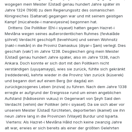
wogegen mein Meister (Üstad) genau hundert Jahre später im
Jahre 1324 (1908) zu dem Regierungssitz des osmanischen
Königreiches (Saltanat) gegangen war und mit seinem geistigen
Kampf (mücahede-i maneviyesine) begonnen hat.
Drittens: Die Politilker (Ehl-i siyaset) hatten gegen Hazret-i
Mevlâna wegen seines außerordentlichen Ruhmes (fevkalâde
şöhret) Verdacht geschöpft (tevehhüm) und seinen Wohnsitz
(nakl-i mekân) in die Provinz Damaskus (diyar-ı Şam) verlegt. Dies
geschah (vaki') im Jahre 1238. Desgleichen ging mein Meister
(Üstad) genau hundert Jahre später, also im Jahre 1338, nach
Ankara. Doch konnte er sich dort mit den Politikern nicht
verständigen (uyuşamayıp), wies sie zurück, fühlte sich gekränkt
(reddederek), kehrte wieder in die Provinz Van zurück (küserek)
und begann dort auf einem Berg (bir dagda) ein
zurückgezogenes Leben (inziva) zu führen. Nach dem Jahre 1338
erregte er aufgrund der Ereignisse rund um einen angeblichen
Aufstand (hâdisesinin vukuu) in Gegenwart von Şeyh Said den
Verdacht (vehim) der Politiker (ehl-i siyaset). Da sie sich aber vor
unserem Meister (Üstad) fürchteten, deportierten (ikamet) sie ihn
neun Jahre lang in die Provinzen (Vilayet) Burdur und Isparta.
Viertens: Als Hazret-i Mevlâna Hâlid noch keine zwanzig Jahre
alt war, erwies er sich bereits als einer der größten Gelehrten