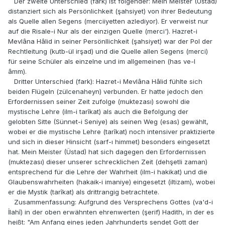
Der zweite Unterschied (fark) ist folgender: Mein Meister (Üstad)
distanziert sich als Persönlichkeit (şahsiyet) von ihrer Bedeutung
als Quelle allen Segens (merciiyetten azlediyor). Er verweist nur
auf die Risale-i Nur als der einzigen Quelle (merci'). Hazret-i
Mevlâna Hâlid in seiner Persönllichkeit (şahsiyet) war der Pol der
Rechtleitung (kutb-ül irşad) und die Quelle allen Segens (merci)
für seine Schüler als einzelne und im allgemeinen (has ve-l
âmm).
Dritter Unterschied (fark): Hazret-i Mevlâna Hâlid fühlte sich
beiden Flügeln (zülcenaheyn) verbunden. Er hatte jedoch den
Erfordernissen seiner Zeit zufolge (muktezası) sowohl die
mystische Lehre (ilm-i tarîkat) als auch die Befolgung der
gelobten Sitte (Sünnet-i Seniye) als seinen Weg (esas) gewählt,
wobei er die mystische Lehre (tarîkat) noch intensiver praktizierte
und sich in dieser Hinsicht (sarf-ı himmet) besonders eingesetzt
hat. Mein Meister (Üstad) hat sich dagegen den Erfordernissen
(muktezası) dieser unserer schrecklichen Zeit (dehşetli zaman)
entsprechend für die Lehre der Wahrheit (ilm-i hakikat) und die
Glaubenswahrheiten (hakaik-i imaniye) eingesetzt (iltizam), wobei
er die Mystik (tarîkat) als drittrangig betrachtete.
Zusammenfassung: Aufgrund des Versprechens Gottes (va'd-i
İlahî) in der oben erwähnten ehrenwerten (şerif) Hadith, in der es
heißt: "Am Anfang eines jeden Jahrhunderts sendet Gott der