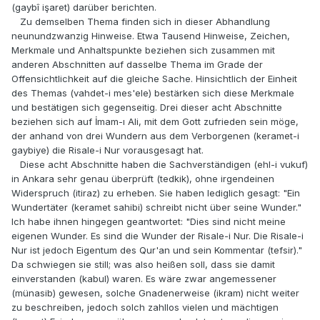
(gaybî işaret) darüber berichten.
Zu demselben Thema finden sich in dieser Abhandlung
neunundzwanzig Hinweise. Etwa Tausend Hinweise, Zeichen,
Merkmale und Anhaltspunkte beziehen sich zusammen mit
anderen Abschnitten auf dasselbe Thema im Grade der
Offensichtlichkeit auf die gleiche Sache. Hinsichtlich der Einheit
des Themas (vahdet-i mes'ele) bestärken sich diese Merkmale
und bestätigen sich gegenseitig. Drei dieser acht Abschnitte
beziehen sich auf İmam-ı Ali, mit dem Gott zufrieden sein möge,
der anhand von drei Wundern aus dem Verborgenen (keramet-i
gaybiye) die Risale-i Nur vorausgesagt hat.
Diese acht Abschnitte haben die Sachverständigen (ehl-i vukuf)
in Ankara sehr genau überprüft (tedkik), ohne irgendeinen
Widerspruch (itiraz) zu erheben. Sie haben lediglich gesagt: "Ein
Wundertäter (keramet sahibi) schreibt nicht über seine Wunder."
Ich habe ihnen hingegen geantwortet: "Dies sind nicht meine
eigenen Wunder. Es sind die Wunder der Risale-i Nur. Die Risale-i
Nur ist jedoch Eigentum des Qur'an und sein Kommentar (tefsir)."
Da schwiegen sie still; was also heißen soll, dass sie damit
einverstanden (kabul) waren. Es wäre zwar angemessener
(münasib) gewesen, solche Gnadenerweise (ikram) nicht weiter
zu beschreiben, jedoch solch zahllos vielen und mächtigen