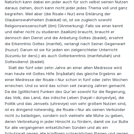
Natürlich kann dabei ein jeder auch für sich selbst seinen Nutzen
daraus ziehen, doch kann nicht jeder jedes Thema voll und ganz
begreifen. Weil aber (die Risale-i Nur) eine Erklärung der
Glaubenswahrheiten (hakikat) ist, ist sie zugleich sowohl
Religionswissenschaft (ilim) {(Anmerkung): Falls sie einer kennt
und daher nicht zu studieren (taallüm) braucht, braucht er
dennoch den Dienst und die Anbetung Gottes (ibadet), ersehnt
die Erkenntnis Gottes (marifet), verlangt nach Seiner Gegenwart
(huzur). Darum ist sie für jeden ein zielgerichteter Unterricht
(lüzumlu bir ders).} als auch Gotterkenntnis (marifetullah) und
Gottesdienst (ibadet).
Statt der fünf oder zehn Jahre an einer alten Medresse wird
man heute mit Gottes Hilfe (Inşâallah) das gleiche Ergebnis an
einer Medresse der Risale-i Nur schon in fünf oder zehn Wochen
erreichen. Und so wird das schon seit zwanzig Jahren gemacht.
Da die (göttlichen) Funken des Qur'an sowohl für die Regierung,
das Volk, das Land, das irdische Leben (hayat-i dünyevîye), die
Politik und das Jenseits (uhreviye) von sehr großem Nutzen sind,
ist es dringend notwendig, die Risale-i Nur als seinen Verkünder
nicht zu belästigen, sondern sich vielmehr alle Mühe zu geben,
deren Verbreitung in jeder Hinsicht zu fördern, damit sie zur Buße
für alle vergangenen entsetzlichen Sünden und als ein
Schutzwall gegen alle künftigen schrecklichen Plagen und gegen