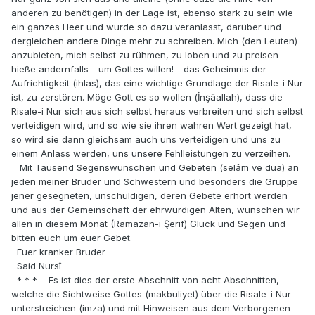
anderen zu benötigen) in der Lage ist, ebenso stark zu sein wie
ein ganzes Heer und wurde so dazu veranlasst, darüber und
dergleichen andere Dinge mehr zu schreiben. Mich (den Leuten)
anzubieten, mich selbst zu rühmen, zu loben und zu preisen
hieße andernfalls - um Gottes willen! - das Geheimnis der
Aufrichtigkeit (ihlas), das eine wichtige Grundlage der Risale-i Nur
ist, zu zerstören. Möge Gott es so wollen (İnşâallah), dass die
Risale-i Nur sich aus sich selbst heraus verbreiten und sich selbst
verteidigen wird, und so wie sie ihren wahren Wert gezeigt hat,
so wird sie dann gleichsam auch uns verteidigen und uns zu
einem Anlass werden, uns unsere Fehlleistungen zu verzeihen.
Mit Tausend Segenswünschen und Gebeten (selâm ve dua) an
jeden meiner Brüder und Schwestern und besonders die Gruppe
jener gesegneten, unschuldigen, deren Gebete erhört werden
und aus der Gemeinschaft der ehrwürdigen Alten, wünschen wir
allen in diesem Monat (Ramazan-ı Şerif) Glück und Segen und
bitten euch um euer Gebet.
Euer kranker Bruder
Said Nursî
* * * Es ist dies der erste Abschnitt von acht Abschnitten,
welche die Sichtweise Gottes (makbuliyet) über die Risale-i Nur
unterstreichen (imza) und mit Hinweisen aus dem Verborgenen