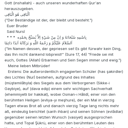
Gott (inshallah) - auch unseren wunderhaften Qur'an
herauszugeben.
اَلْبَاقِى هُوَ الْبَاقِى
{"Der Beständige ist der, der bleibt und besteht."}
Euer Bruder
Said Nursî
* * * بِاسْمِهِ سُبْحَانَهُ وَ اِنْ مِنْ شَيْءٍ اِلاَّ يُسَبِّحُ بِحَمْدِه
اَلسَّلاَمُ عَلَيْكُمْ وَ رَحْمَةُ اللّٰهِ وَ بَرَكَاتُهُ اَبَدًا دَائِمًا
{"Im Namen dessen, der gepriesen sei! Es gibt fürwahr kein Ding,
das Ihn nicht dankend lobpreist!" (Sure 17, 44) "Friede sei mit
euch, Gottes (Allah) Erbarmen und Sein Segen immer und ewig."}
Meine lieben Mitbrüder!
Erstens: Die außerordentlich engagierten Schüler (has şakirdler)
des Lichtes (Nur) bestehen, aufgrund des Inhaltes
(müştemilâtıyla) des Siegels aus dem Verborgenen (Sikke-i
Gaybiye), auf (dava edip) einem sehr wichtigen Sachverhalt
(ehemmiyetli bir hakikat), wobei Osman-ı Hâlidî, einer von den
berühmten Heiligen (evliya-yı meşhure), der ein Mal in vierzig
Tagen etwas Brot aß und danach vierzig Tage lang nichts mehr
aß, eindeutig berichtet (sarih ihbarı) und seinen Söhnen (evlâdlar)
gegenüber seinen letzten Wunsch (vasiyet) ausgesprochen
hatte, und Topal Şükrü, einer von den berühmten Leuten des