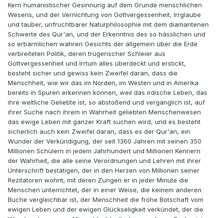
Kern humanistischer Gesinnung auf dem Grunde menschlichen
Wesens, und der Vernichtung von Gottvergessenheit, Irrglaube
und tauber, unfruchtbarer Naturphilosophie mit dem diamantenen
Schwerte des Qur'an, und der Erkenntnis des so hässlichen und
so erbärmlichen wahren Gesichts der allgemein über die Erde
verbreiteten Politik, deren trügerischer Schleier aus
Gottvergessenheit und Irrtum alles überdeckt und erstickt,
besteht sicher und gewiss kein Zweifel daran, dass die
Menschheit, wie wir das im Norden, im Westen und in Amerika
bereits in Spuren erkennen können, weil das irdische Leben, das
ihre weltliche Geliebte ist, so abstoßend und vergänglich ist, auf
ihrer Suche nach ihrem in Wahrheit geliebten Menschenwesen
das ewige Leben mit ganzer Kraft suchen wird, und es besteht
sicherlich auch kein Zweifel daran, dass es der Qur'an, ein
Wunder der Verkündigung, der seit 1360 Jahren mit seinen 350
Millionen Schülern in jedem Jahrhundert und Millionen Kennern
der Wahrheit, die alle seine Verordnungen und Lehren mit ihrer
Unterschrift bestätigen, der in den Herzen von Millionen seiner
Rezitatoren wohnt, mit deren Zungen er in jeder Minute die
Menschen unterrichtet, der in einer Weise, die keinem anderen
Buche vergleichbar ist, der Menschheit die frohe Botschaft vom
ewigen Leben und der ewigen Glückseligkeit verkündet, der die