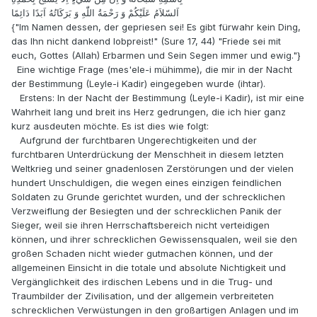
اَلسّلاَمُ عَلَيْكُمْ وَ رَحْمَةُ اللّٰهِ وَ بَرَكَاتُهُ اَبَدًا دَائِمًا
{"Im Namen dessen, der gepriesen sei! Es gibt fürwahr kein Ding,
das Ihn nicht dankend lobpreist!" (Sure 17, 44) "Friede sei mit
euch, Gottes (Allah) Erbarmen und Sein Segen immer und ewig."}
Eine wichtige Frage (mes'ele-i mühimme), die mir in der Nacht
der Bestimmung (Leyle-i Kadir) eingegeben wurde (ihtar).
Erstens: In der Nacht der Bestimmung (Leyle-i Kadir), ist mir eine
Wahrheit lang und breit ins Herz gedrungen, die ich hier ganz
kurz ausdeuten möchte. Es ist dies wie folgt:
Aufgrund der furchtbaren Ungerechtigkeiten und der
furchtbaren Unterdrückung der Menschheit in diesem letzten
Weltkrieg und seiner gnadenlosen Zerstörungen und der vielen
hundert Unschuldigen, die wegen eines einzigen feindlichen
Soldaten zu Grunde gerichtet wurden, und der schrecklichen
Verzweiflung der Besiegten und der schrecklichen Panik der
Sieger, weil sie ihren Herrschaftsbereich nicht verteidigen
können, und ihrer schrecklichen Gewissensqualen, weil sie den
großen Schaden nicht wieder gutmachen können, und der
allgemeinen Einsicht in die totale und absolute Nichtigkeit und
Vergänglichkeit des irdischen Lebens und in die Trug- und
Traumbilder der Zivilisation, und der allgemein verbreiteten
schrecklichen Verwüstungen in den großartigen Anlagen und im