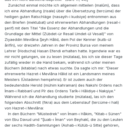
Zunächst einmal möchte ich allgemein mitteilen (malûm), dass
ich eine Abhandlung (risale) über die Übersetzung (tercüme) der
heiligen guten Ratschläge (nasayih-i kudsiye) entnommen aus
den Briefen (mektubat) und ehrenwerten Abhandlungen (resail-i
şerif) mit dem Titel "die Essenz der Abhandlungen und die
Grundlage der Mittel (Zübdet-ür Resail Umdet-ül Vesail)" von
Ziyaeddin Mevlâna Şeyh Hâlid, dem Pol der Kenner (kutb-ül
ârifîn), vor dreizehn Jahren in der Provinz Bursa von meinem
Lehrer (Hodscha) Hasan Efendi erhalten hatte. Irgendwie war es
mir nicht gelungen, sie zu lesen (mütalaa), bis ich sie dieser Tage
zufällig wieder in die Hand bekam, während ich unter meinen
Büchern (kitablar) nach etwas suchte. Da sagte ich mir: "Dieser
ehrenwerte Hazret-i Mevlâna Hâlid ist ein Landsmann meines
Meisters (Üstadımın hemşehrisi). Er ist zudem auch der
bedeutendste Herold (mühim kahraman) des Nakshi Ordens nach
İmam-ı Rabbanî und Pîr des Ordens Tarîk-i Hâlidiye-i Nakşiye."
Während ich die Abhandlung studierte (mütalaa), las ich den
folgenden Abschnitt (fıkra) aus dem Lebenslauf (tercüme-i hali)
von Hazret-i Mevlâna:
In den Büchern "Müstedrek" von İmam-ı Hâkim, "Kitab-ı Sünen"
von Ebu Davud und "Şuab-ı İman" von Beyhakî, die zu den Leuten
der sechs Hadith-Sammlungen (Ashab-ı Kütüb-ü Sitte) gehören,