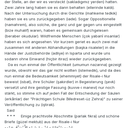
der Stelle, an der wir es versteckt (sakladıgımız yerden) hatten.
Zwei Jahre lang haben sie es dann behalten (ellerinde kaldı).
Nach der Untersuchung durch drei Gerichte (mahkeme tedkik)
haben sie es uns zurückgegeben (iade). Sogar Oppositionelle
(namahrem), also solche, die ganz und gar gegen uns eingestellt
(bize muhalif) waren, haben es gemeinsam durchgelesen
(beraber okudular). Wildfremde Menschen (çok yabanî insanlar)
haben es sich angesehen. Vor kurzem geriet es auch zwei mal
zusammen mit anderen Abhandlungen (başka risaleler) in die
Hände der Justizbehörde (adliye) in Isparta und wurde uns
sodann ohne Einwand (hiçbir itiraz) wieder zurückgegeben.
Da es nun einmal der Öffentlichkeit (umumun nazarına) gezeigt
wurde, obwohl wir das gar nicht wollten (istemedik), und da dies
nun einmal die Bedeutsamkeit (ehemmiyet) der Risale-i Nur
beweist (isbat), ihre Schüler (şakirdler) in Begeisterung (şevk)
versetzt und ihre geistige Fassung (kuvve-i manevi) nur noch
stärkt, so stimme ich auf jeden Fall der Entscheidung der Säulen
(erkânlar) der "Prächtigen Schule (Medreset-üz Zehra)" zu seiner
Veröffentlichung zu (iştirak).
Said
* * * Einige prachtvolle Abschnitte (parlak fıkra) und schöne
Briefe (güzel mektub) aus der Risale-i Nur
بِاسْمِهِ سُبْحَانَهُ وَ اِنْ مِنْ شَيْءٍ اِلاَّ يُسَبِّحُ بِحَمْدِهِ