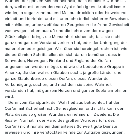
Wunden der ganzen Menschheit heilt, dass es dieser Qur'an ist,
den, weil er mit tausenden von Ayat mächtig und kraftvoll immer
wieder, ja sogar zehntausend Mal ausdrücklich oder hinweisend
einlädt und berichtet und mit unerschütterlich sicheren Beweisen,
mit zahllosen, unbezweifelbaren Zeugnissen die frohe Gewissheit
vom ewigen Leben ausruft und die Lehre von der ewigen
Glückseligkeit bringt, die Menschheit sicherlich, falls sie nicht
ganz und gar den Verstand verloren hat, oder der Untergang der
materiellen oder geistigen Welt über sie hereingebrochen ist, wie
die berühmten Schriftsteller, die sich darum bemühen, dass in
Schweden, Norwegen, Finnland und England der Qur'an
angenommen werden möge, und wie die bedeutende Gruppe in
Amerika, die den wahren Glauben sucht, ja große Länder und
ganze Staatenbünde diesen Qur'an, dieses Wunder der
Verkündigung, suchen, und nachdem sie seine Wahrheit
verstanden hat, mit ganzem Herzen und ganzer Seele annehmen
wird.
Denn vom Standpunkt der Wahrheit aus betrachtet, hat der
Qur'an mit Sicherheit nicht Seinesgleichen und nichts kann den
Platz dieses so großen Wunders einnehmen. Zweitens: Die
Risale-i Nur hat in der Hand des großen Wunders (d.h. des
Qur'an) nicht nur als ein diamantenes Schwert gute Dienste
erwiesen und ihre verstockten Feinde zur Aufgabe gezwungen,