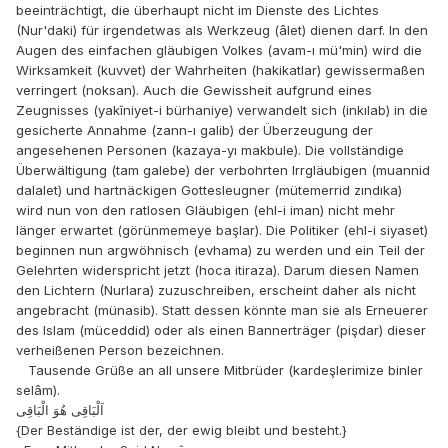
beeinträchtigt, die überhaupt nicht im Dienste des Lichtes
(Nur'daki) für irgendetwas als Werkzeug (âlet) dienen darf. In den
Augen des einfachen gläubigen Volkes (avam-ı mü'min) wird die
Wirksamkeit (kuvvet) der Wahrheiten (hakikatlar) gewissermaßen
verringert (noksan). Auch die Gewissheit aufgrund eines
Zeugnisses (yakîniyet-i bürhaniye) verwandelt sich (inkılab) in die
gesicherte Annahme (zann-ı galib) der Überzeugung der
angesehenen Personen (kazaya-yı makbule). Die vollständige
Überwältigung (tam galebe) der verbohrten Irrgläubigen (muannid
dalalet) und hartnäckigen Gottesleugner (mütemerrid zındıka)
wird nun von den ratlosen Gläubigen (ehl-i iman) nicht mehr
länger erwartet (görünmemeye başlar). Die Politiker (ehl-i siyaset)
beginnen nun argwöhnisch (evhama) zu werden und ein Teil der
Gelehrten widerspricht jetzt (hoca itiraza). Darum diesen Namen
den Lichtern (Nurlara) zuzuschreiben, erscheint daher als nicht
angebracht (münasib). Statt dessen könnte man sie als Erneuerer
des Islam (müceddid) oder als einen Bannerträger (pişdar) dieser
verheißenen Person bezeichnen.
Tausende Grüße an all unsere Mitbrüder (kardeşlerimize binler
selâm).
اَلْبَاقِى هُوَ الْبَاقِى
{Der Beständige ist der, der ewig bleibt und besteht.}