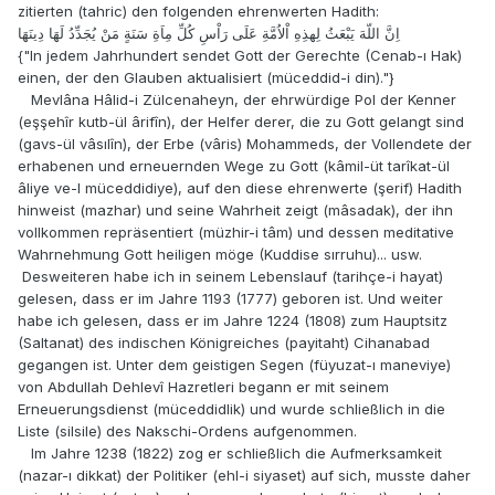
zitierten (tahric) den folgenden ehrenwerten Hadith:
اِنَّ اللّهَ يَبْعَثُ لِهذِهِ اْلاُمَّةِ عَلَى رَاْسِ كُلِّ مِاَةِ سَنَةٍ مَنْ يُجَدِّدُ لَهَا دِينَهَا
{"In jedem Jahrhundert sendet Gott der Gerechte (Cenab-ı Hak)
einen, der den Glauben aktualisiert (müceddid-i din)."}
Mevlâna Hâlid-i Zülcenaheyn, der ehrwürdige Pol der Kenner
(eşşehîr kutb-ül ârifîn), der Helfer derer, die zu Gott gelangt sind
(gavs-ül vâsılîn), der Erbe (vâris) Mohammeds, der Vollendete der
erhabenen und erneuernden Wege zu Gott (kâmil-üt tarîkat-ül
âliye ve-l müceddidiye), auf den diese ehrenwerte (şerif) Hadith
hinweist (mazhar) und seine Wahrheit zeigt (mâsadak), der ihn
vollkommen repräsentiert (müzhir-i tâm) und dessen meditative
Wahrnehmung Gott heiligen möge (Kuddise sırruhu)... usw.
Desweiteren habe ich in seinem Lebenslauf (tarihçe-i hayat)
gelesen, dass er im Jahre 1193 (1777) geboren ist. Und weiter
habe ich gelesen, dass er im Jahre 1224 (1808) zum Hauptsitz
(Saltanat) des indischen Königreiches (payitaht) Cihanabad
gegangen ist. Unter dem geistigen Segen (füyuzat-ı maneviye)
von Abdullah Dehlevî Hazretleri begann er mit seinem
Erneuerungsdienst (müceddidlik) und wurde schließlich in die
Liste (silsile) des Nakschi-Ordens aufgenommen.
Im Jahre 1238 (1822) zog er schließlich die Aufmerksamkeit
(nazar-ı dikkat) der Politiker (ehl-i siyaset) auf sich, musste daher