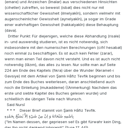
(emare) und Anzeichen (îmalar) aus verschiedenen Hinsichten
(cihetler) zutreffen, so beweist (isbat) dies nicht nur mit
wissenschaftlicher Gewissheit (ilmelyakîn), sondern vielmehr mit
augenscheinlicher Gewissheit (aynelyakîn), ja sogar im Grade
einer wahrhaftigen Gewissheit (hakkalyakîn) diese Behauptung
(dava).
Dritter Punkt: Für diejenigen, welche diese Abhandlung (risale)
in- und auswendig studieren, ist es nicht notwendig, sich
insbesondere mit den numerischen Berechnungen (cifrî hesabat)
noch einmal zu beschäftigen. Es ist auch kein Fehler (zarar),
wenn man einen Teil davon nicht versteht. Und es ist auch nicht
notwendig (lâzım), das alles zu lesen. Nur sollte man auf Seite
224 am Ende des Kapitels (fıkra) über die Wunder (Keramet-i
Gavsiye) mit dem Artikel von Şamlı Hâfız Tevfik beginnen und bis
zum Ende des Buches weiterlesen, daran anschließend auch
noch die Einleitung (mukaddeme) {(Anmerkung): Nachdem das
erste und siebte Kapitel des Buches gelesen wurde} und
schließlich die übrigen Teile nach Wunsch.
Said Nursî
* * * Dieser Brief stammt von Şamlı Hâfız Tevfik.
بِاسْمِهِ سُبْحَانَهُ وَ اِنْ مِنْ شَيْءٍ اِلاَّ يُسَبِّحُ بِحَمْدِهِ
{"Im Namen dessen, der gepriesen sei! Es gibt fürwahr kein Ding,
das Ihn nicht dankend lobpreist!" (Sure 17, 44)}