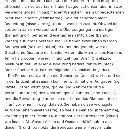
Herzens (meşhur ehl-i kalb) und der Gelehrten (âlim) in Isparta
offensichtlich voraus (zahir haber) sagte, schenken aber in zwei
Verwechslungen (iltibas) meiner Wenigkeit, ihrem unbedeutenden
Mitbruder (ehemmiyetsiz kardeş) Said tausendfach mehr
Beachtung (hisse vermiş) als das, was ihm zusteht. Obwohl ich
seit zehn Jahren versuche, ihre Überzeugungen zu mäßigen
(kanaat ta'dil), beharren diese tapferen Mitbrüder (bahadır
kardeş) auf ihrer Überzeugung. Sie haben zwar einen wahren
Sachverhalt (hak bir hakikat) erkannt, der jedoch, wie die
Geschichte (macera) der beiden Hirten, die Männer des Herzens
(ehl-i kalb çoban) waren, im achtzehnten Brief (Onsekizinci
Mektub) in der Tat einer Ausdeutung bedarf (tabire muhtaç).
Dieser Sachverhalt ist nun folgender (O hakikat da şudur):
Die Person (zât), auf die die Gemeinde (Ümmet) wartet und die
in der Endzeit (âhirzaman) kommen wird, hat drei Aufgaben (üç
vazife). Deren wichtigste, größte und wertvollste ist die
Verbreitung (neşr) des wahrhaftigen Glaubens (iman-ı tahkikî)
und die Bewahrung (kurtarmak) der Leute des Glaubens (ehl-i
iman) vor einem Irrweg (dalalet). Sie haben diese wichtigste
Aufgabe (ehemmiyetli vazife), so wie sie sein soll (bitamamiha),
vollständig in der Risale-i Nur erkannt. Persönlichkeiten (zâtlar)
wie İmam-ı Ali, Gavs-ı A'zam und Osman-ı Hâlidî haben aus
diesem Grund (bu nokta) die Bedeutung jener Person (zâtın