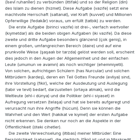
(İsevî ruhanîler) zu verbünden (ittifak) und so der Religion (din)
des Islam zu dienen (hizmet). Diese Aufgabe (vazife) setzt eine
machtvolle Herrschaft (saltanat), viel Kraft (kuvvet) und Millionen
Opferwillige (fedakâr) voraus, um erfüllt (tatbik) zu werden.
Die erste Aufgabe (birinci vazife) ist drei-, vierfach wertvoller
(kıymetdar) als die beiden obigen Aufgaben (iki vazife). Da diese
zweite und dritte Aufgabe besonders glänzend (çok geniş), in
einem großen, umfangreichen Bereich (daire) und auf eine
prunkvolle Weise (şaşaalı bir tarzda) gelöst werden soll, erscheint
dies jedoch in den Augen der Allgemeinheit und der einfachen
Leute (umumun ve avamın) als noch wichtiger (ehemmiyetli).
Von solchen, aufrichtigen Schülern (has Nurcular) und solchen
Mitbrüdern (kardeş), deren ein Teil Gottes Freunde (evliya) sind,
ihre Vorstellung (fikir), welche der Ausdeutung und Auslegung
(tabir ve tevil) bedarf, darzustellen (ortaya atmak), wird die
Weltleute (ehl-i dünya) und die Politiker (ehl-i siyaset) in
Aufregung versetzen (telaşa) und hat sie bereits aufgeregt und
verursacht nun ihre Angriffe (hücum). Denn sie können die
Wahrheit und den Wert (hakikat ve kıymet) der ersten Aufgabe
nicht erkennen. Sie denken nur noch an die Aspekte in der
Öffentlichkeit (öteki cihetler).
Die zweite Verwechselung (iltibas) meiner Mitbrüder: Eine
Persönlichkeit (şahsiyet), die sterblich (fâni) ist und in Misskredit