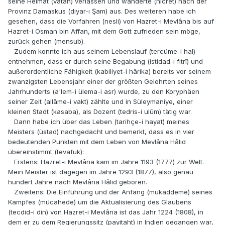
seine Heimat (vatan) verlassen und wanderte (hicret) nach der
Provinz Damaskus (diyar-ı Şam) aus. Des weiteren habe ich
gesehen, dass die Vorfahren (nesli) von Hazret-i Mevlâna bis auf
Hazret-i Osman bin Affan, mit dem Gott zufrieden sein möge,
zurück gehen (mensub).
Zudem konnte ich aus seinem Lebenslauf (tercüme-i hal)
entnehmen, dass er durch seine Begabung (istidad-ı fıtrî) und
außerordentliche Fähigkeit (kabiliyet-i hârika) bereits vor seinem
zwanzigsten Lebensjahr einer der größten Gelehrten seines
Jahrhunderts (a'lem-i ülema-i asr) wurde, zu den Koryphäen
seiner Zeit (allâme-i vakt) zählte und in Süleymaniye, einer
kleinen Stadt (kasaba), als Dozent (tedris-i ulûm) tätig war.
Dann habe ich über das Leben (tarihçe-i hayat) meines
Meisters (üstad) nachgedacht und bemerkt, dass es in vier
bedeutenden Punkten mit dem Leben von Mevlâna Hâlid
übereinstimmt (tevafuk):
Erstens: Hazret-i Mevlâna kam im Jahre 1193 (1777) zur Welt.
Mein Meister ist dagegen im Jahre 1293 (1877), also genau
hundert Jahre nach Mevlâna Hâlid geboren.
Zweitens: Die Einführung und der Anfang (mukaddeme) seines
Kampfes (mücahede) um die Aktualisierung des Glaubens
(tecdid-i din) von Hazret-i Mevlâna ist das Jahr 1224 (1808), in
dem er zu dem Regierungssitz (payitaht) in Indien gegangen war,