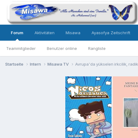
Forum
Aktivitäten
Misawa
Ayasofya Zeitschrift
Teammitglieder
Benutzer online
Rangliste
Startseite
Intern
Misawa TV
Avrupa'da yükselen irkcilik, radika