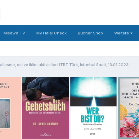
Misawa TV
My Halal Check
Bücher Shop
Weitere
llesme, sol ve iklim aktivistleri (TRT Türk, Istanbul Saati, 13.01.2023)