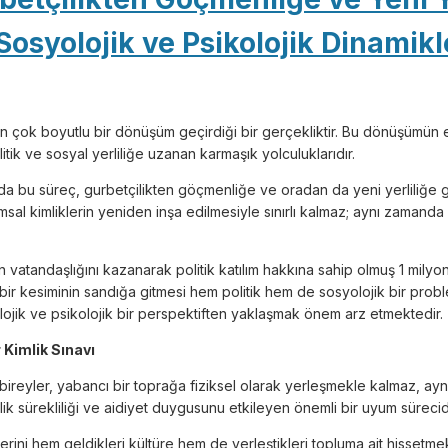
 Sosyolojik ve Psikolojik Dinamikl
çok boyutlu bir dönüşüm geçirdiği bir gerçekliktir. Bu dönüşümün en 
litik ve sosyal yerliliğe uzanan karmaşık yolculuklarıdır.
da bu süreç, gurbetçilikten göçmenliğe ve oradan da yeni yerliliğe ge
sal kimliklerin yeniden inşa edilmesiyle sınırlı kalmaz; aynı zamanda 
atandaşlığını kazanarak politik katılım hakkına sahip olmuş 1 milyon
r kesiminin sandığa gitmesi hem politik hem de sosyolojik bir problem
lojik ve psikolojik bir perspektiften yaklaşmak önem arz etmektedir.
 Kimlik Sınavı
ireyler, yabancı bir toprağa fiziksel olarak yerleşmekle kalmaz, ayn
lik sürekliliği ve aidiyet duygusunu etkileyen önemli bir uyum sürecidi
erini hem geldikleri kültüre hem de yerleştikleri topluma ait hissetmek iç