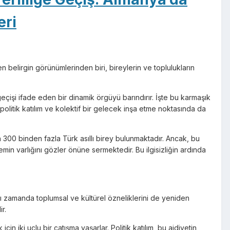
eri
belirgin görünümlerinden biri, bireylerin ve toplulukların
çişi ifade eden bir dinamik örgüyü barındırır. İşte bu karmaşık
politik katılım ve kolektif bir gelecek inşa etme noktasında da
 300 binden fazla Türk asıllı birey bulunmaktadır. Ancak, bu
in varlığını gözler önüne sermektedir. Bu ilgisizliğin ardında
ı zamanda toplumsal ve kültürel özneliklerini de yeniden
r.
in iki uçlu bir çatışma yaşarlar. Politik katılım, bu aidiyetin