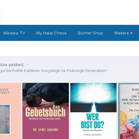
Misawa TV
My Halal Check
Bücher Shop
Weitere
se yazilari)
’da Politik Katılımın Sosyolojik ve Psikolojik Dinamikleri