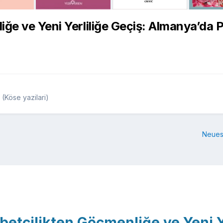
e ve Yeni Yerliliğe Geçiş: Almanya’da Po
(Köse yazilari)
Neues
betçilikten Göçmenliğe ve Yeni Y