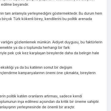
e edilme beyanıdır.
ssinin tam anlamıyla yerleşmediğini göstermektedir. Bu durum hem
’da birçok Türk kökenli birey, kendilerini bu politik arenada
ün varlığını gözlemlemek mümkün. Aidiyet duygusu, bu faktörlerin
slemekte ya da o toplumda herhangi bir fark
eriyle pek çok kez karşılaşan bireylerde daha da belirgin hale
 eksikliği ya da bu katılımın somut bir değişim
ilinçlendirme kampanyalarının önemi öne çıkmakta, bireylerin
erin politik katılım oranlarını artırması, sadece kendi
oplumunun inşa edilmesi açısından da kritik bir öneme sahiptir.
anlayışının yerleşmesinde de önemli bir araçtır.