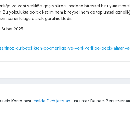
nliğe ve yeni yerliliğe geçiş süreci, sadece bireysel bir uyum mesel
 Bu yolculukta politik katılım hem bireysel hem de toplumsal öznelliği
mizin sorumluluğu olarak görülmektedir.
, Subat 2025
-sahinoz-gurbetcilikten-gocmenlige-ve-yeni-yerlilige-gecis-almanya
Du ein Konto hast,
melde Dich jetzt an
, um unter Deinem Benutzerna