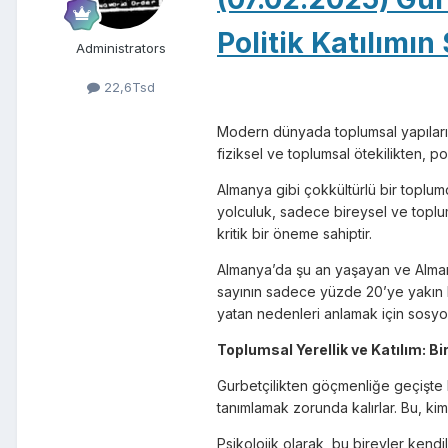
Politik Katılımın
Administrators
22,6Tsd
Modern dünyada toplumsal yapıların 
fiziksel ve toplumsal ötekilikten, po
Almanya gibi çokkültürlü bir toplum
yolculuk, sadece bireysel ve toplum
kritik bir öneme sahiptir.
Almanya’da şu an yaşayan ve Alman v
sayının sadece yüzde 20’ye yakın bi
yatan nedenleri anlamak için sosyo
Toplumsal Yerellik ve Katılım: Bir
Gurbetçilikten göçmenliğe geçişte b
tanımlamak zorunda kalırlar. Bu, kim
Psikolojik olarak, bu bireyler kendil