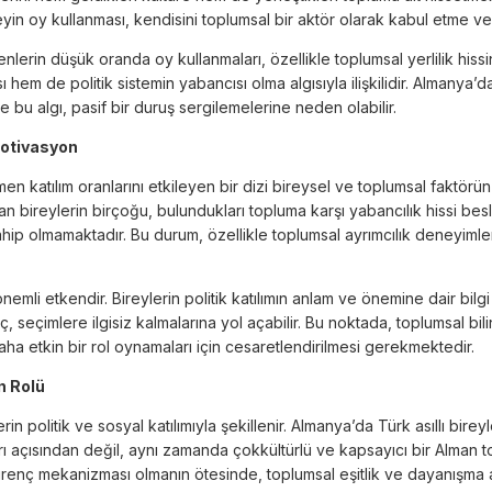
reyin oy kullanması, kendisini toplumsal bir aktör olarak kabul etme v
nlerin düşük oranda oy kullanmaları, özellikle toplumsal yerlilik hi
sı hem de politik sistemin yabancısı olma algısıyla ilişkilidir. Almanya
e bu algı, pasif bir duruş sergilemelerine neden olabilir.
 Motivasyon
men katılım oranlarını etkileyen bir dizi bireysel ve toplumsal faktör
n bireylerin birçoğu, bulundukları topluma karşı yabancılık hissi be
ahip olmamaktadır. Bu durum, özellikle toplumsal ayrımcılık deneyiml
nemli etkendir. Bireylerin politik katılımın anlam ve önemine dair bilgi
, seçimlere ilgisiz kalmalarına yol açabilir. Bu noktada, toplumsal b
ha etkin bir rol oynamaları için cesaretlendirilmesi gerekmektedir.
n Rolü
in politik ve sosyal katılımıyla şekillenir. Almanya’da Türk asıllı bireyl
arı açısından değil, aynı zamanda çokkültürlü ve kapsayıcı bir Alman t
ir direnç mekanizması olmanın ötesinde, toplumsal eşitlik ve dayanışma 