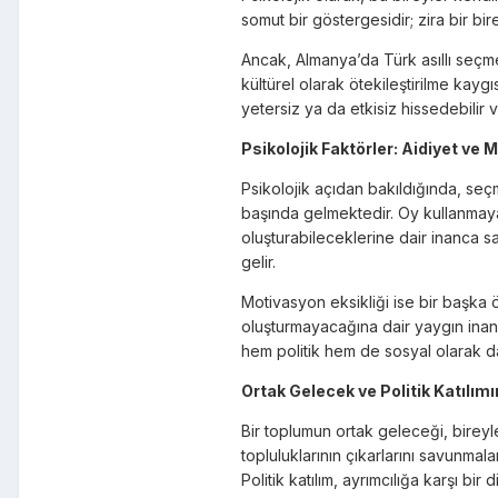
somut bir göstergesidir; zira bir bi
Ancak, Almanya’da Türk asıllı seçme
kültürel olarak ötekileştirilme kaygı
yetersiz ya da etkisiz hissedebilir v
Psikolojik Faktörler: Aidiyet ve
Psikolojik açıdan bakıldığında, seç
başında gelmektedir. Oy kullanmaya
oluşturabileceklerine dair inanca s
gelir.
Motivasyon eksikliği ise bir başka ö
oluşturmayacağına dair yaygın inanç
hem politik hem de sosyal olarak da
Ortak Gelecek ve Politik Katılımı
Bir toplumun ortak geleceği, bireyler
topluluklarının çıkarlarını savunmal
Politik katılım, ayrımcılığa karşı b