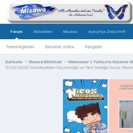
Forum
Aktivitäten
Misawa
Ayasofya Zeitschrift
Teammitglieder
Benutzer online
Rangliste
Startseite
Misawa Bibliothek
Webmaster´s Türkische Kolumne (Kö
(07.02.2025) Gurbetçilikten Göçmenliğe ve Yeni Yerliliğe Geçiş: Almanya