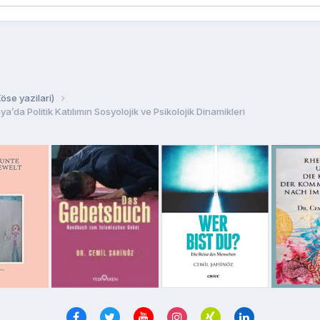
se yazilari)
’da Politik Katılımın Sosyolojik ve Psikolojik Dinamikleri