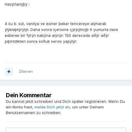
Hazýrlanýþý :
4 su b. süt, vanilya ve esmer þeker tencereye alýnarak
ýlýklaþtýrýlýr. Daha sonra içerisine çýrpýlmýþ 6 yumurta ilave
edilerek bir fýrýn kabýna alýnýr. 150 derecede aðýr aðýr
piþirildikten sonra soðuk servis yapýlýr.
Zitieren
Dein Kommentar
Du kannst jetzt schreiben und Dich später registrieren. Wenn Du
ein Konto hast,
melde Dich jetzt an
, um unter Deinem
Benutzernamen zu schreiben.