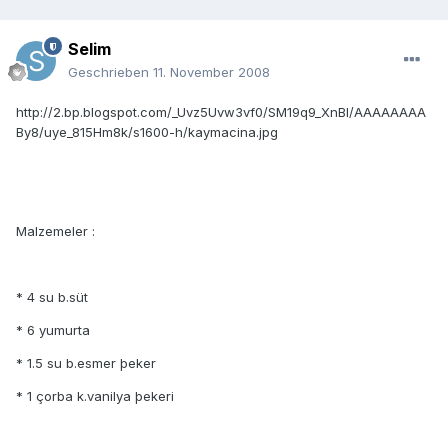
Selim
Geschrieben
11. November 2008
http://2.bp.blogspot.com/_Uvz5Uvw3vf0/SM19q9_XnBI/AAAAAAAA
By8/uye_815Hm8k/s1600-h/kaymacina.jpg
Malzemeler :
* 4 su b.süt
* 6 yumurta
* 1.5 su b.esmer þeker
* 1 çorba k.vanilya þekeri