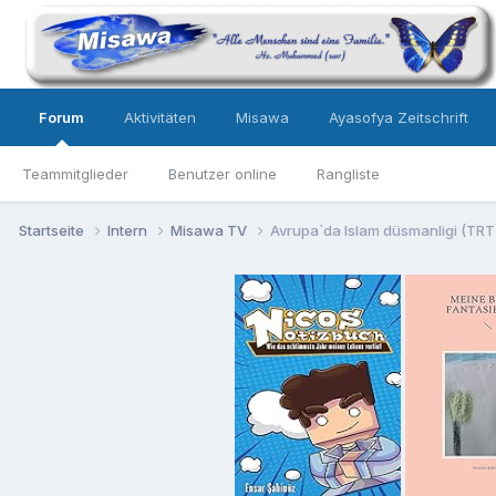
Forum
Aktivitäten
Misawa
Ayasofya Zeitschrift
Teammitglieder
Benutzer online
Rangliste
Startseite
Intern
Misawa TV
Avrupa`da Islam düsmanligi (TRT