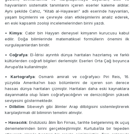
hayvanların sistematik tanımlarını içeren eserler kaleme aldılar.
Aynı şekilde Cahiz, “Kitab al-Hayawan” adlı eserinde hayvanları,
yaşam biçimlerini ve çevreyle olan etkileşimlerini analiz ederek,
en eski kapsamlı zooloji incelemelerinden birini yazdı.
•
Kimya
: Cabir bin Hayyan deneysel kimyanın kurucusu kabul
edilir. Doğa bilimlerinde matematiksel formüllerin önemini ilk
vurgulayanlardan biridir.
•
Coğrafya
: El-İdrisi ayrıntılı dünya haritaları hazırlamış ve farklı
kültürlerden coğrafi bilgileri derlemiştir. Eserleri Orta Çağ boyunca
Avrupa’da kullanılmıştır.
•
Kartografya
: Osmanlı amirali ve coğrafyacı Piri Reis, 16.
yüzyılda Amerika’nın bazı bölümlerini de içeren son derece
hassas dünya haritaları çizmiştir. Haritaları daha eski kaynaklara
dayanmakta olup İslam coğrafyacılığının ve denizciliğinin yüksek
seviyesini göstermektedir.
•
Dilbilim
: Sibeveyh gibi âlimler Arap dilbilgisini sistemleştirerek
karşılaştırmalı dil biliminin temelini atmıştır.
•
Havacılık
: Endülüslü âlim İbn Firnas, tarihte belgelenmiş ilk uçuş
denemelerinden birini gerçekleştirmiştir. Kurtuba’da bir tepeden