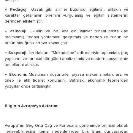
•
Pedagoji
: Gazali gibi âlimler bütüncül eğitimin, ahlakın ve
karakter gelişiminin önemini vurgulamış ve eğitim sistemlerini
derinden etkilemiştir.
•
Psikoloji
: El-Belhi ve İbn Sina gibi âlimler ruhsal hastalıkları
tanımlamış, tedavi yöntemleri geliştirmiş ve beden ile ruhun bir
bütün olduğunu ortaya koymuştur.
•
Sosyoloji
: İbn Haldun, “Mukaddime” adlı eseriyle toplumları, güç
yapılarını ve tarihsel döngüleri analiz etmiş ve modern sosyolojinin
temellerini atmıştır.
•
Ekonomi
: Müslüman düşünürler piyasa mekanizmaları, arz ve
talep ile etik ticaret konularını, Batı’daki ekonomik teorilerden
yüzyıllar önce tartışmıştır.
Bilginin Avrupa’ya Aktarımı
Avrupa’nın Geç Orta Çağ ve Rönesans döneminde bilimsel olarak
ilerleyebilmesinin temel nedenlerinden biri, İslam dünyasından