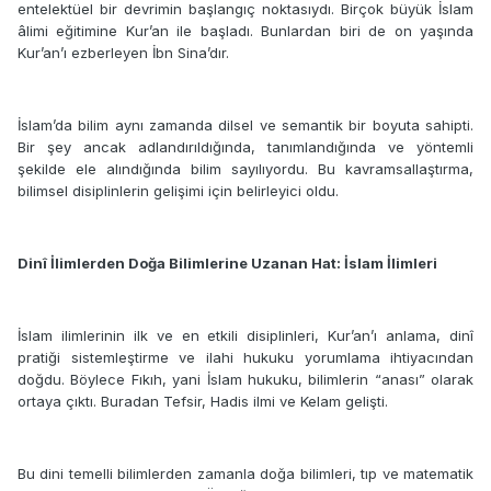
entelektüel bir devrimin başlangıç noktasıydı. Birçok büyük İslam
âlimi eğitimine Kur’an ile başladı. Bunlardan biri de on yaşında
Kur’an’ı ezberleyen İbn Sina’dır.
İslam’da bilim aynı zamanda dilsel ve semantik bir boyuta sahipti.
Bir şey ancak adlandırıldığında, tanımlandığında ve yöntemli
şekilde ele alındığında bilim sayılıyordu. Bu kavramsallaştırma,
bilimsel disiplinlerin gelişimi için belirleyici oldu.
Dinî İlimlerden Doğa Bilimlerine Uzanan Hat: İslam İlimleri
İslam ilimlerinin ilk ve en etkili disiplinleri, Kur’an’ı anlama, dinî
pratiği sistemleştirme ve ilahi hukuku yorumlama ihtiyacından
doğdu. Böylece Fıkıh, yani İslam hukuku, bilimlerin “anası” olarak
ortaya çıktı. Buradan Tefsir, Hadis ilmi ve Kelam gelişti.
Bu dini temelli bilimlerden zamanla doğa bilimleri, tıp ve matematik