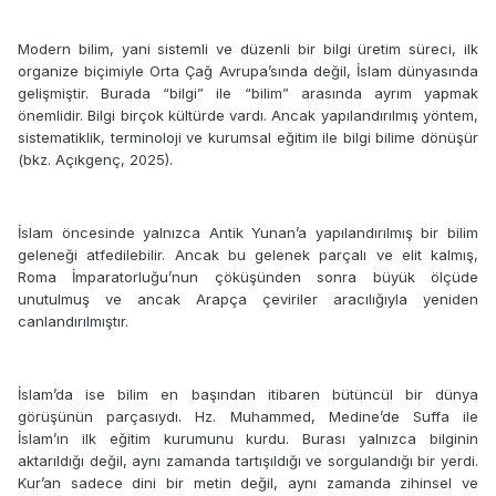
Modern bilim, yani sistemli ve düzenli bir bilgi üretim süreci, ilk
organize biçimiyle Orta Çağ Avrupa’sında değil, İslam dünyasında
gelişmiştir. Burada “bilgi” ile “bilim” arasında ayrım yapmak
önemlidir. Bilgi birçok kültürde vardı. Ancak yapılandırılmış yöntem,
sistematiklik, terminoloji ve kurumsal eğitim ile bilgi bilime dönüşür
(bkz. Açıkgenç, 2025).
İslam öncesinde yalnızca Antik Yunan’a yapılandırılmış bir bilim
geleneği atfedilebilir. Ancak bu gelenek parçalı ve elit kalmış,
Roma İmparatorluğu’nun çöküşünden sonra büyük ölçüde
unutulmuş ve ancak Arapça çeviriler aracılığıyla yeniden
canlandırılmıştır.
İslam’da ise bilim en başından itibaren bütüncül bir dünya
görüşünün parçasıydı. Hz. Muhammed, Medine’de Suffa ile
İslam’ın ilk eğitim kurumunu kurdu. Burası yalnızca bilginin
aktarıldığı değil, aynı zamanda tartışıldığı ve sorgulandığı bir yerdi.
Kur’an sadece dini bir metin değil, aynı zamanda zihinsel ve