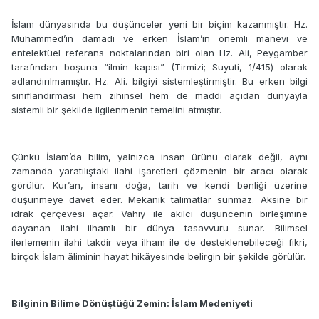
İslam dünyasında bu düşünceler yeni bir biçim kazanmıştır. Hz.
Muhammed’in damadı ve erken İslam’ın önemli manevi ve
entelektüel referans noktalarından biri olan Hz. Ali, Peygamber
tarafından boşuna “ilmin kapısı” (Tirmizi; Suyuti, 1/415) olarak
adlandırılmamıştır. Hz. Ali. bilgiyi sistemleştirmiştir. Bu erken bilgi
sınıflandırması hem zihinsel hem de maddi açıdan dünyayla
sistemli bir şekilde ilgilenmenin temelini atmıştır.
Çünkü İslam’da bilim, yalnızca insan ürünü olarak değil, aynı
zamanda yaratılıştaki ilahi işaretleri çözmenin bir aracı olarak
görülür. Kur’an, insanı doğa, tarih ve kendi benliği üzerine
düşünmeye davet eder. Mekanik talimatlar sunmaz. Aksine bir
idrak çerçevesi açar. Vahiy ile akılcı düşüncenin birleşimine
dayanan ilahi ilhamlı bir dünya tasavvuru sunar. Bilimsel
ilerlemenin ilahi takdir veya ilham ile de desteklenebileceği fikri,
birçok İslam âliminin hayat hikâyesinde belirgin bir şekilde görülür.
Bilginin Bilime Dönüştüğü Zemin: İslam Medeniyeti