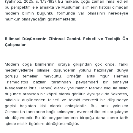
(
Şahinöz, 2025, s. 173-182)
. Bu makale, çoğu zaman ihmal edilen
bu perspektifi ele almakta ve Müslüman âlimlerin katkısı olmadan
modern bilimin bugünkü formunda var olmasının neredeyse
mümkün olmayacağını göstermektedir.
Bilimsel Düşüncenin Zihinsel Zemini. Felsefi ve Teolojik Ön
Çalışmalar
Modern doğa bilimlerinin ortaya çıkışından çok önce, farklı
medeniyetlerde bilimsel düşüncenin yolunu hazırlayan dünya
görüşü temelleri mevcuttu. Örneğin antik figür Hermes
Trismegistos bazıları tarafından peygamberî bir şahsiyet
(Peygamber İdris, Hanok) olarak yorumlanır. Manevi bilgi ile akılcı
düşünce arasında bir köprü olarak görülür. Aynı şekilde Sokrates,
mitolojik düşünceden felsefi ve tevhid merkezli bir düşünceye
geçişi başlatan kişi olarak anlaşılabilir. Bu, artık yalnızca
Olimpos’un tanrılarına bağlı kalmayan, evrensel ilkeleri sorgulayan
bir düşüncedir. Bu tür peygamberlerin birçoğu daha sonra tarih
içinde mistik figürlere dönüştürülmüştür.