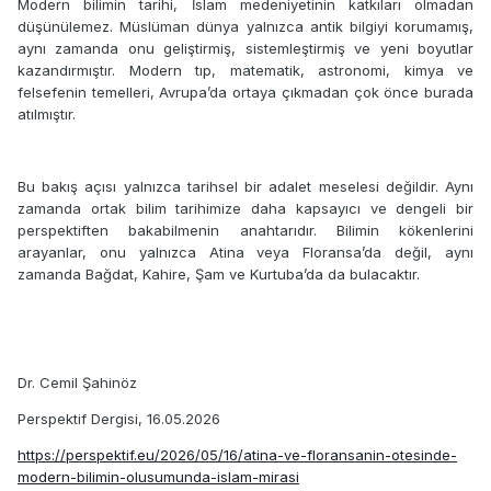
Modern bilimin tarihi, İslam medeniyetinin katkıları olmadan
düşünülemez. Müslüman dünya yalnızca antik bilgiyi korumamış,
aynı zamanda onu geliştirmiş, sistemleştirmiş ve yeni boyutlar
kazandırmıştır. Modern tıp, matematik, astronomi, kimya ve
felsefenin temelleri, Avrupa’da ortaya çıkmadan çok önce burada
atılmıştır.
Bu bakış açısı yalnızca tarihsel bir adalet meselesi değildir. Aynı
zamanda ortak bilim tarihimize daha kapsayıcı ve dengeli bir
perspektiften bakabilmenin anahtarıdır. Bilimin kökenlerini
arayanlar, onu yalnızca Atina veya Floransa’da değil, aynı
zamanda Bağdat, Kahire, Şam ve Kurtuba’da da bulacaktır.
Dr. Cemil
Ş
ahinöz
Perspektif Dergisi, 16.05.2026
https://perspektif.eu/2026/05/16/atina-ve-floransanin-otesinde-
modern-bilimin-olusumunda-islam-mirasi