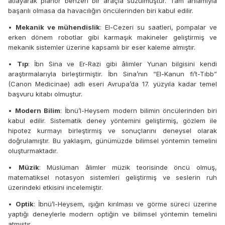
atlayarak planör benzeri bir araçla süzülmüştür. Tam anlamıyla
başarılı olmasa da havacılığın öncülerinden biri kabul edilir.
•
Mekanik ve mühendislik
: El-Cezeri su saatleri, pompalar ve
erken dönem robotlar gibi karmaşık makineler geliştirmiş ve
mekanik sistemler üzerine kapsamlı bir eser kaleme almıştır.
•
Tıp
: İbn Sina ve Er-Razi gibi âlimler Yunan bilgisini kendi
araştırmalarıyla birleştirmiştir. İbn Sina’nın “El-Kanun fi’t-Tıbb”
(Canon Medicinae) adlı eseri Avrupa’da 17. yüzyıla kadar temel
başvuru kitabı olmuştur.
•
Modern Bilim
: İbnü’l-Heysem modern bilimin öncülerinden biri
kabul edilir. Sistematik deney yöntemini geliştirmiş, gözlem ile
hipotez kurmayı birleştirmiş ve sonuçlarını deneysel olarak
doğrulamıştır. Bu yaklaşım, günümüzde bilimsel yöntemin temelini
oluşturmaktadır.
•
Müzik
: Müslüman âlimler müzik teorisinde öncü olmuş,
matematiksel notasyon sistemleri geliştirmiş ve seslerin ruh
üzerindeki etkisini incelemiştir.
•
Optik
: İbnü’l-Heysem, ışığın kırılması ve görme süreci üzerine
yaptığı deneylerle modern optiğin ve bilimsel yöntemin temelini
atmıştır.