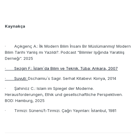
Kaynak
ça
·
Açıkgenç A.: İlk Modern Bilim İnsanı Bir Müslümanmış! Modern
Bilim Tarihi Yanlış mı Yazıldı?. Podcast “Bilimler Işığında Yaratılış
Derneği“. 2025
·
Sezgin F.: İslam´da Bilim ve Teknik.
Tüba: Ankara, 2007
·
Suyuti:
Dschamiu´s Sagir. Serhat Kitabevi: Konya, 2014
·
Ş
ahinöz C.: Islam im Spiegel der Moderne.
Herausforderungen, Ethik und gesellschaftliche Perspektiven.
BOD: Hamburg, 2025
·
Tirmizi: Sünenü’t-Tirmizi. Çağrı Yayınları:
İ
stanbul, 1981