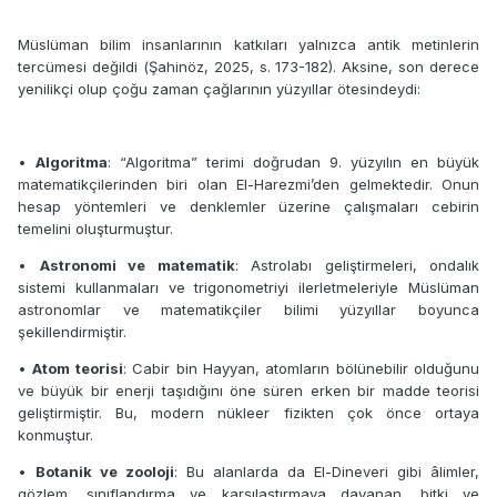
Müslüman bilim insanlarının katkıları yalnızca antik metinlerin
tercümesi değildi (
Şahinöz, 2025, s. 173-182)
. Aksine, son derece
yenilikçi olup çoğu zaman çağlarının yüzyıllar ötesindeydi:
•
Algoritma
: “Algoritma” terimi doğrudan 9. yüzyılın en büyük
matematikçilerinden biri olan El-Harezmi’den gelmektedir. Onun
hesap yöntemleri ve denklemler üzerine çalışmaları cebirin
temelini oluşturmuştur.
•
Astronomi ve matematik
: Astrolabı geliştirmeleri, ondalık
sistemi kullanmaları ve trigonometriyi ilerletmeleriyle Müslüman
astronomlar ve matematikçiler bilimi yüzyıllar boyunca
şekillendirmiştir.
•
Atom teorisi
: Cabir bin Hayyan, atomların bölünebilir olduğunu
ve büyük bir enerji taşıdığını öne süren erken bir madde teorisi
geliştirmiştir. Bu, modern nükleer fizikten çok önce ortaya
konmuştur.
•
Botanik ve zooloji
: Bu alanlarda da El-Dineveri gibi âlimler,
gözlem, sınıflandırma ve karşılaştırmaya dayanan, bitki ve