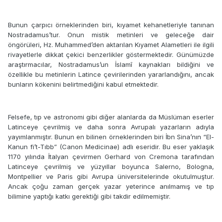
Bunun çarpıcı örneklerinden biri, kıyamet kehanetleriyle tanınan
Nostradamus’tur. Onun mistik metinleri ve geleceğe dair
öngörüleri, Hz. Muhammed’den aktarılan Kıyamet Alametleri ile ilgili
rivayetlerle dikkat çekici benzerlikler göstermektedir. Günümüzde
araştırmacılar, Nostradamus’un İslamî kaynakları bildiğini ve
özellikle bu metinlerin Latince çevirilerinden yararlandığını, ancak
bunların kökenini belirtmediğini kabul etmektedir.
Felsefe, tıp ve astronomi gibi diğer alanlarda da Müslüman eserler
Latinceye çevrilmiş ve daha sonra Avrupalı yazarların adıyla
yayımlanmıştır. Bunun en bilinen örneklerinden biri İbn Sina’nın “El-
Kanun fi’t-Tıbb” (Canon Medicinae) adlı eseridir. Bu eser yaklaşık
1170 yılında İtalyan çevirmen Gerhard von Cremona tarafından
Latinceye çevrilmiş ve yüzyıllar boyunca Salerno, Bologna,
Montpellier ve Paris gibi Avrupa üniversitelerinde okutulmuştur.
Ancak çoğu zaman gerçek yazar yeterince anılmamış ve tıp
bilimine yaptığı katkı gerektiği gibi takdir edilmemiştir.