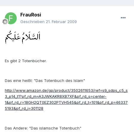
FrauRosi
Geschrieben
21. Februar 2009
Es gibt 2 Totenbücher.
Das eine heißt: "Das Totenbuch des Islam"
http://www.amazon.de/gp/product/3502611653/ref=s9_sdps_c5_s
3_p14_t1?pf_rd_m=A3JWKAKR8XB7XF&pf_rd_s=center-
1&pf_rd_r=18GH2QT0EZ302PTVH545&pf_rd_t=101&pf_rd_p=46337
5193&pf_rd_i=301128
Das Andere: "Das islamsche Totenbuch"