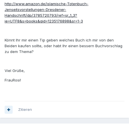
http://www.amazon.de/islamische-Totenbuch-
Jenseitsvorstellungen-Dresdener-
Handschrift/dp/3785720793/ref=sr_1_3?
ie=UTF8&s=books&qid=1235176898&sr=1-3
Könnt Ihr mir einen Tip geben welches Buch ich mir von den
Beiden kaufen sollte, oder habt Ihr einen bessern Buchvorschlag
zu dem Thema?
Viel Grüße,
FrauRosi!
Zitieren