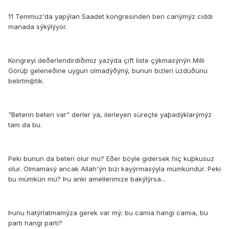
11 Temmuz'da yapýlan Saadet kongresinden beri canýmýz ciddi
manada sýkýlýyor.
Kongreyi deðerlendirdiðimiz yazýda çift liste çýkmasýnýn Milli
Görüþ geleneðine uygun olmadýðýný, bunun bizleri üzdüðünü
belirtmiþtik.
"Beterin beteri var" derler ya, ilerleyen süreçte yaþadýklarýmýz
tam da bu.
Peki bunun da beteri olur mu? Eðer böyle gidersek hiç kuþkusuz
olur. Olmamasý ancak Allah'ýn bizi kayýrmasýyla mümkündür. Peki
bu mümkün mü? Þu anki amellerimize bakýlýrsa...
Þunu hatýrlatmamýza gerek var mý; bu camia hangi camia, bu
parti hangi parti?