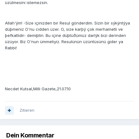
üzülmesini istemezsin.
Allah'ým! -Size içinizden bir Resul gönderdim. Sizin bir sýkýntýya
düþmeniz O'nu cidden üzer. O, size karþý çok merhametli ve
þefkatlidir- demiþtin. Bu içine düþtüðümüz darlýk bizi derinden
üzüyor. Biz O'nun ümmetiyiz. Resulünün üzüntüsünü gider ya
Rabbi!
Necdet Kutsal,Milli Gazete,21.07.10
Zitieren
Dein Kommentar