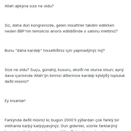
Allah aþkýna size ne oldu?
Siz, daha dün kongrenizde, gelen misafirler takdim edilirken
neden BBP'nin temsilcisi anons edildiðinde o salonu inlettiniz?
Bunu "daha kardeþ" hissettiðiniz için yapmadýnýz mý?
Size ne oldu? Suçu, günahý, kusuru, eksiði ne olursa olsun; ayný
dava içerisinde Allah'ýn birinizi diðerinize kardeþ kýldýðý topluluk
deðil misiniz?
Ey insanlar!
Farkýnda deðil misiniz ki; bugün 2000'li yýllardan çok farklý bir
imtihanla karþý karþýyasýnýz. Dün gidenler, sizinle farklarýný