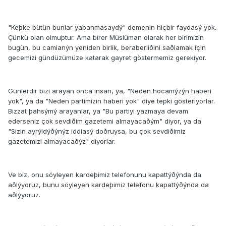
"Keþke bütün bunlar yaþanmasaydý" demenin hiçbir faydasý yok.
Çünkü olan olmuþtur. Ama birer Müslüman olarak her birimizin
bugün, bu camianýn yeniden birlik, beraberliðini saðlamak için
gecemizi gündüzümüze katarak gayret göstermemiz gerekiyor.
Günlerdir bizi arayan onca insan, ya, "Neden hocamýzýn haberi
yok", ya da "Neden partimizin haberi yok" diye tepki gösteriyorlar.
Bizzat þahsýmý arayanlar, ya "Bu partiyi yazmaya devam
ederseniz çok sevdiðim gazetemi almayacaðým" diyor, ya da
"Sizin ayrýldýðýnýz iddiasý doðruysa, bu çok sevdiðimiz
gazetemizi almayacaðýz" diyorlar.
Ve biz, onu söyleyen kardeþimiz telefonunu kapattýðýnda da
aðlýyoruz, bunu söyleyen kardeþimiz telefonu kapattýðýnda da
aðlýyoruz.