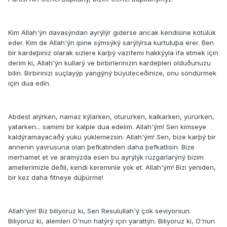
Kim Allah'ýn davasýndan ayrýlýr giderse ancak kendisine kötülük
eder. Kim de Allah'ýn ipine sýmsýký sarýlýrsa kurtuluþa erer. Ben
bir kardeþiniz olarak sizlere karþý vazifemi hakkýyla ifa etmek için
derim ki, Allah'ýn kullarý ve birbirlerinizin kardeþleri olduðunuzu
bilin. Birbirinizi suçlayýp yangýný büyüteceðinize, onu söndürmek
için dua edin.
Abdest alýrken, namaz kýlarken, otururken, kalkarken, yürürken,
yatarken... samimi bir kalple dua edelim. Allah'ým! Sen kimseye
kaldýramayacaðý yükü yüklemezsin. Allah'ým! Sen, bize karþý bir
annenin yavrusuna olan þefkatinden daha þefkatlisin. Bize
merhamet et ve aramýzda esen bu ayrýlýk rüzgarlarýný bizim
amellerimizle deðil, kendi kereminle yok et. Allah'ým! Bizi yeniden,
bir kez daha fitneye düþürme!
Allah'ým! Biz biliyoruz ki, Sen Resulullah'ý çok seviyorsun.
Biliyoruz ki, alemleri O'nun hatýrý için yarattýn. Biliyoruz ki, O'nun