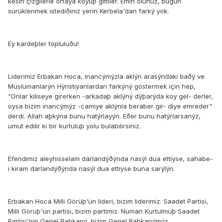
kesin çizgilerle ortaya koyup gittiler. Emin olunuz, bugün
sürüklenmek istediðiniz yerin Kerbela'dan farký yok.
Ey kardeþler topluluðu!
Liderimiz Erbakan Hoca, inancýmýzla aklýn arasýndaki baðý ve
Müslümanlarýn Hýristiyanlardan farkýný göstermek için hep,
"Onlar kiliseye girerken -arkadaþ aklýný dýþarýda koy gel- derler,
oysa bizim inancýmýz -camiye aklýnla beraber gir- diye emreder"
derdi. Allah aþkýna bunu hatýrlayýn. Eðer bunu hatýrlarsanýz,
umut edilir ki bir kurtuluþ yolu bulabilirsiniz.
Efendimiz aleyhisselam darlandýðýnda nasýl dua ettiyse, sahabe-
i kiram darlandýðýnda nasýl dua ettiyse buna sarýlýn.
Erbakan Hoca Milli Görüþ'ün lideri, bizim liderimiz. Saadet Partisi,
Milli Görüþ'ün partisi, bizim partimiz. Numan Kurtulmuþ Saadet
Partisi'nin Genel Baþkaný, bizim Genel Baþkanýmýz.