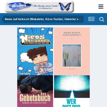
News auf türkisch (Makaleler, Köse Yazilari, Haberler vs.)