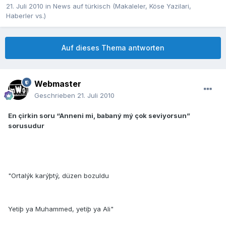
21. Juli 2010
in
News auf türkisch (Makaleler, Köse Yazilari,
Haberler vs.)
Auf dieses Thema antworten
Webmaster
Geschrieben
21. Juli 2010
En çirkin soru “Anneni mi, babaný mý çok seviyorsun”
sorusudur
"Ortalýk karýþtý, düzen bozuldu
Yetiþ ya Muhammed, yetiþ ya Ali"