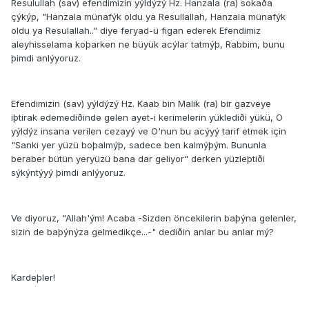
Resulullah (sav) efendimizin yýldýzý Hz. Hanzala (ra) sokaða
çýkýp, "Hanzala münafýk oldu ya Resullallah, Hanzala münafýk
oldu ya Resulallah.." diye feryad-ü figan ederek Efendimiz
aleyhisselama koþarken ne büyük acýlar tatmýþ, Rabbim, bunu
þimdi anlýyoruz.
Efendimizin (sav) yýldýzý Hz. Kaab bin Malik (ra) bir gazveye
iþtirak edemediðinde gelen ayet-i kerimelerin yüklediði yükü, O
yýldýz insana verilen cezayý ve O'nun bu acýyý tarif etmek için
"Sanki yer yüzü boþalmýþ, sadece ben kalmýþým. Bununla
beraber bütün yeryüzü bana dar geliyor" derken yüzleþtiði
sýkýntýyý þimdi anlýyoruz.
Ve diyoruz, "Allah'ým! Acaba -Sizden öncekilerin baþýna gelenler,
sizin de baþýnýza gelmedikçe...-" dediðin anlar bu anlar mý?
Kardeþler!