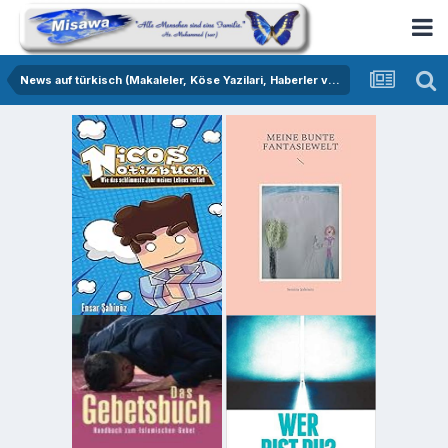
News auf türkisch (Makaleler, Köse Yazilari, Haberler vs.)