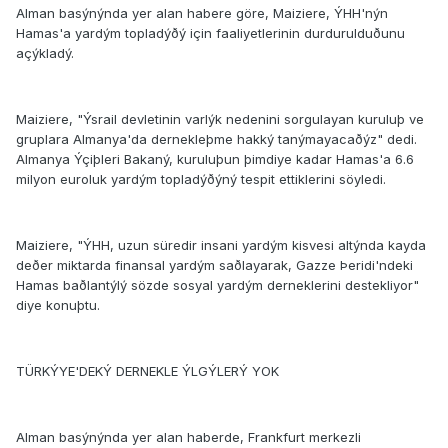
Alman basýnýnda yer alan habere göre, Maiziere, ÝHH'nýn
Hamas'a yardým topladýðý için faaliyetlerinin durdurulduðunu
açýkladý.
Maiziere, "Ýsrail devletinin varlýk nedenini sorgulayan kuruluþ ve
gruplara Almanya'da dernekleþme hakký tanýmayacaðýz" dedi.
Almanya Ýçiþleri Bakaný, kuruluþun þimdiye kadar Hamas'a 6.6
milyon euroluk yardým topladýðýný tespit ettiklerini söyledi.
Maiziere, "ÝHH, uzun süredir insani yardým kisvesi altýnda kayda
deðer miktarda finansal yardým saðlayarak, Gazze Þeridi'ndeki
Hamas baðlantýlý sözde sosyal yardým derneklerini destekliyor"
diye konuþtu.
TÜRKÝYE'DEKÝ DERNEKLE ÝLGÝLERÝ YOK
Alman basýnýnda yer alan haberde, Frankfurt merkezli