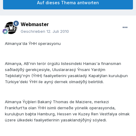
Auf dieses Thema antworten
Webmaster
Geschrieben
12. Juli 2010
Almanya'da ÝHH operasyonu
Almanya, AB'nin terör örgütü listesindeki Hamas'a finansman
saðladýðý gerekçesiyle, Uluslararasý Ýnsani Yardým
Teþkilatý'nýn (ÝHH) faaliyetlerini yasakladý. Kapatýlan kuruluþun
Türkiye'deki ÝHH ile ayný dernek olmadýðý belirtildi.
Almanya Ýçiþleri Bakaný Thomas de Maiziere, merkezi
Frankfurt'ta olan ÝHH isimli derneðe yönelik operasyonda,
kuruluþun baþta Hamburg, Hessen ve Kuzey Ren Vestfalya olmak
üzere ülkedeki faaliyetlerinin yasaklandýðýný söyledi.