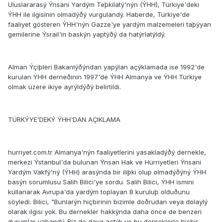
Uluslararasý Ýnsani Yardým Teþkilatý'nýn (ÝHH), Türkiye'deki
ÝHH ile ilgisinin olmadýðý vurgulandý. Haberde, Türkiye'de
faaliyet gösteren ÝHH'nýn Gazze'ye yardým malzemeleri taþýyan
gemilerine Ýsrail'in baskýn yaptýðý da hatýrlatýldý.
Alman Ýçiþleri Bakanlýðýndan yapýlan açýklamada ise 1992'de
kurulan ÝHH derneðinin 1997'de ÝHH Almanya ve ÝHH Türkiye
olmak üzere ikiye ayrýldýðý belirtildi.
TÜRKÝYE'DEKÝ ÝHH'DAN AÇIKLAMA
hurriyet.com.tr Almanya'nýn faaliyetlerini yasakladýðý dernekle,
merkezi Ýstanbul'da bulunan Ýnsan Hak ve Hürriyetleri Ýnsani
Yardým Vakfý'ný (ÝHH) arasýnda bir iliþki olup olmadýðýný ÝHH
basýn sorumlusu Salih Bilici'ye sordu. Salih Bilici, ÝHH ismini
kullanarak Avrupa'da yardým toplayan 8 kuruluþ olduðunu
söyledi. Bilici, "Bunlarýn hiçbirinin bizimle doðrudan veya dolaylý
olarak ilgisi yok. Bu dernekler hakkýnda daha önce de benzeri
durumlar yaþandý. Biz de dava açtýk ve bu derneklerle hiçbir