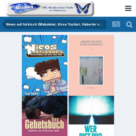
News auf türkisch (Makaleler, Köse Yazilari, Haberler vs.)