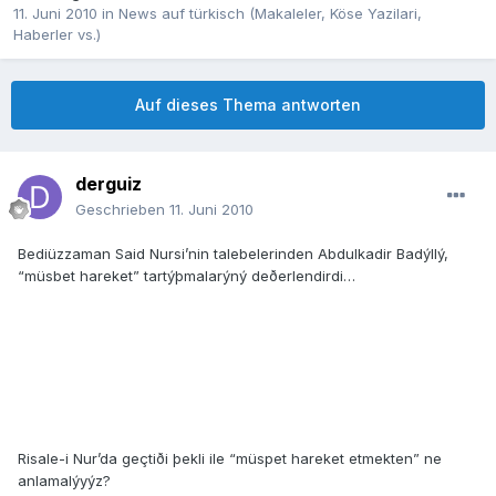
11. Juni 2010
in
News auf türkisch (Makaleler, Köse Yazilari,
Haberler vs.)
Auf dieses Thema antworten
derguiz
Geschrieben
11. Juni 2010
Bediüzzaman Said Nursi’nin talebelerinden Abdulkadir Badýllý,
“müsbet hareket” tartýþmalarýný deðerlendirdi…
Risale-i Nur’da geçtiði þekli ile “müspet hareket etmekten” ne
anlamalýyýz?