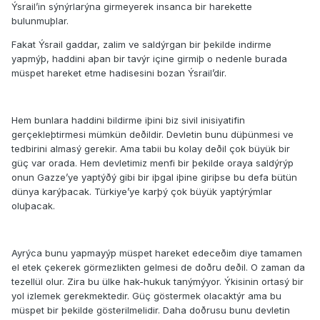
Ýsrail’in sýnýrlarýna girmeyerek insanca bir harekette
bulunmuþlar.
Fakat Ýsrail gaddar, zalim ve saldýrgan bir þekilde indirme
yapmýþ, haddini aþan bir tavýr içine girmiþ o nedenle burada
müspet hareket etme hadisesini bozan Ýsrail’dir.
Hem bunlara haddini bildirme iþini biz sivil inisiyatifin
gerçekleþtirmesi mümkün deðildir. Devletin bunu düþünmesi ve
tedbirini almasý gerekir. Ama tabii bu kolay deðil çok büyük bir
güç var orada. Hem devletimiz menfi bir þekilde oraya saldýrýp
onun Gazze’ye yaptýðý gibi bir iþgal iþine giriþse bu defa bütün
dünya karýþacak. Türkiye’ye karþý çok büyük yaptýrýmlar
oluþacak.
Ayrýca bunu yapmayýp müspet hareket edeceðim diye tamamen
el etek çekerek görmezlikten gelmesi de doðru deðil. O zaman da
tezellül olur. Zira bu ülke hak-hukuk tanýmýyor. Ýkisinin ortasý bir
yol izlemek gerekmektedir. Güç göstermek olacaktýr ama bu
müspet bir þekilde gösterilmelidir. Daha doðrusu bunu devletin