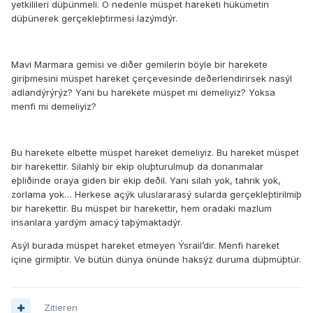
yetkilileri düþünmeli. O nedenle müspet hareketi hükümetin
düþünerek gerçekleþtirmesi lazýmdýr.
Mavi Marmara gemisi ve diðer gemilerin böyle bir harekete
giriþmesini müspet hareket çerçevesinde deðerlendirirsek nasýl
adlandýrýrýz? Yani bu harekete müspet mi demeliyiz? Yoksa
menfi mi demeliyiz?
Bu harekete elbette müspet hareket demeliyiz. Bu hareket müspet
bir harekettir. Silahlý bir ekip oluþturulmuþ da donanmalar
eþliðinde oraya giden bir ekip deðil. Yani silah yok, tahrik yok,
zorlama yok… Herkese açýk uluslararasý sularda gerçekleþtirilmiþ
bir harekettir. Bu müspet bir harekettir, hem oradaki mazlum
insanlara yardým amacý taþýmaktadýr.
Asýl burada müspet hareket etmeyen Ýsrail’dir. Menfi hareket
içine girmiþtir. Ve bütün dünya önünde haksýz duruma düþmüþtür.
Zitieren