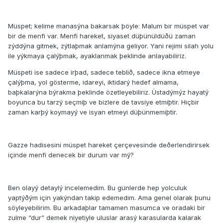
Müspet; kelime manasýna bakarsak þöyle: Malum bir müspet var
bir de menfi var. Menfi hareket, siyaset düþünüldüðü zaman
zýddýna gitmek, zýtlaþmak anlamýna geliyor. Yani rejimi silah yolu
ile yýkmaya çalýþmak, ayaklanmak þeklinde anlayabiliriz.
Müspeti ise sadece irþad, sadece teblið, sadece ikna etmeye
çalýþma, yol gösterme, idareyi, iktidarý hedef almama,
baþkalarýna býrakma þeklinde özetleyebiliriz. Üstadýmýz hayatý
boyunca bu tarzý seçmiþ ve bizlere de tavsiye etmiþtir. Hiçbir
zaman karþý koymayý ve isyan etmeyi düþünmemiþtir.
Gazze hadisesini müspet hareket çerçevesinde deðerlendirirsek
içinde menfi denecek bir durum var mý?
Ben olayý detaylý incelemedim. Bu günlerde hep yolculuk
yaptýðým için yakýndan takip edemedim. Ama genel olarak þunu
söyleyebilirim. Bu arkadaþlar tamamen masumca ve oradaki bir
zulme “dur” demek niyetiyle uluslar arasý karasularda kalarak