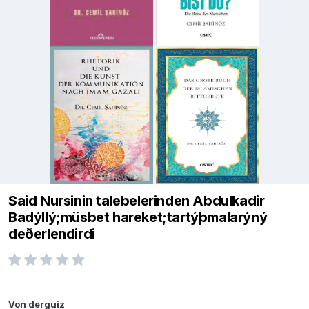
Said Nursinin talebelerinden Abdulkadir
Badýllý;müsbet hareket;tartýþmalarýný
deðerlendirdi
Von
derguiz