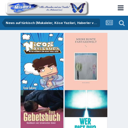
News auf türkisch (Makaleler, Köse Yazilari, Haberler vs.)