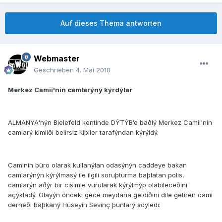
Auf dieses Thema antworten
Webmaster
Geschrieben
4. Mai 2010
Merkez Camii'nin camlarýný kýrdýlar
ALMANYA'nýn Bielefeld kentinde DÝTÝB’e baðlý Merkez Camii'nin
camlarý kimliði belirsiz kiþiler tarafýndan kýrýldý.
Caminin büro olarak kullanýlan odasýnýn caddeye bakan
camlarýnýn kýrýlmasý ile ilgili soruþturma baþlatan polis,
camlarýn aðýr bir cisimle vurularak kýrýlmýþ olabileceðini
açýkladý. Olayýn önceki gece meydana geldiðini dile getiren cami
derneði baþkaný Hüseyin Sevinç þunlarý söyledi: