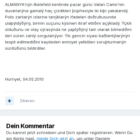
ALMANYA'nýn Bielefeld kentinde pazar günü Vatan Camii'nin
duvarlarýna gamalý haç çizdikleri þüphesiyle iki kiþi yakalandý.
Polis zanlarýn izlerine tanýklarýn ifadeleri doðrultusunda
ulaþýldýðýný, birinin suçunu kýsmen itiraf ettiðini açýkladý. Ýçkili
olduðunu ve olay sýrasýnda ne yaptýðýný tam olarak bilmediðini
ileri süren zanlý sorgulanýyor. Ýki gencin siyasi baðlantýlarýnýn
tespit edilmediðini kaydeden emniyet yetkilileri soruþturmanýn
sürdüðünü bildirdiler.
Hürriyet, 04.05.2010
Zitieren
Dein Kommentar
Du kannst jetzt schreiben und Dich später registrieren. Wenn Du
ein Konto hast,
melde Dich jetzt an
, um unter Deinem