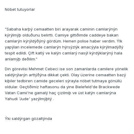
Nöbet tutuyorlar
”Sabaha karþý cemaatten biri arayarak caminin camlarýnýn
kýrýlmýþ olduðunu belirtti. Camiye gittiðimde caddeye bakan
camlarýn kýrýldýðýný gördüm. Hemen polise haber verdim. Ýlk
yapýlan incelemede camlarýn hýrsýzlýk amacýyla kýrýlmadýðý
tespit edildi. Çift katlý ve kalýn camlarý nasýl kýrdýklarýný hala
anlamýþ deðilim.”
Din görevlisi Mehmet Cebeci ise son zamanlarda camilere yönelik
saldýrýlarýn arttýðýna dikkat çekti. Olay üzerine cemaatten bazý
kiþiler tedbiren camide geceleri sýrayla nöbet tutmaya gönüllü
oldular. Geçtiðimiz haftasonu da yine Bielefeld'de Brackwede
Vatan Camii'ne gamalý haç çizilmiþ ve üst katýn camlarýna
Yahudi 'Jude' yazýlmýþtý .
Ýki saldýrgan gözaltýnda