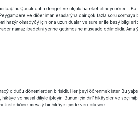
mi baþlar. Çocuk daha dengeli ve ölçülü hareket etmeyi öðrenir. Bu
Hz. Peygam­bere ve diðer iman esaslarýna dair çok fazla soru sormaya
temi hazýr olmadýðý için ona uzun dualar ve su­reler ile bazý bilgile
ber namaz ibadetini yerine ge­tirmesine müsaade edilmelidir. Ama ý
acý olduðu dönemlerden birisidir. Her þeyi öðrenmek ister. Bu yaþ
 hikâye ve masal diliyle iþleyin. Bunun için dinî hikâyeler ve seçilmiþ
 istediðiniz mesajý bir hikâye içinde ve­rebilirsiniz.