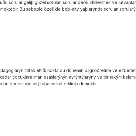
uðu sorular geliþigüzel sorulan sorular deðil, dinlenmek ve cevaplar
ktedir. Bu sebeple özellikle beþ-altý yaþlarýnda sorulan sorularý c
edagoglarýn ittifak ettiði nokta bu dönemin bilgi öðretme ve ezbe
adar çocuklara iman esaslarýnýn ayrýntýlarýný ve bir takým kelami 
 bu dönem için asýl aþama kat edilmiþ demektir.