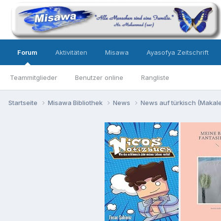
Forum
Aktivitäten
Misawa
Ayasofya Zeitschrift
Teammitglieder
Benutzer online
Rangliste
Startseite
Misawa Bibliothek
News
News auf türkisch (Makalel