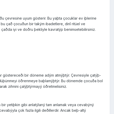
uðu çevresine uyum gösterir. Bu yaþta çocuklar ev iþlerine
 bu çað çocuðun bir takým ibadetlere, dinî ritüel ve
çaðda iyi ve doðru þekliyle kavratýp be­nimsetebilirsiniz.
 gös­tereceði bir döneme adým atmýþtýr. Çevresiyle çatýþ­
sal düþünmeyi öðrenmeye baþlamýþtýr. Bu dönemde ço­cuða bol
rak zihnini çalýþtýrmayý öðretmelisiniz.
 bir yetiþkin gibi anlatýlaný tam anlamak veya cevabýný
abýyla çok fazla ilgili de­ðillerdir. Ancak beþ-altý