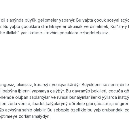
 dil alanýnda büyük geliþmeler yaþanýr. Bu yaþta çocuk sosyal açýd
lar. Bu yaþta çocuklara dinî hikâyeler okumak ve din­letmek, Kur'an-
e illallah" yani kelime-i tevhidi çocuk­lara ezberletebiliriz.
gesiz, olum­suz, kararsýz ve isyankârdýr. Büyüklerin sözlerini dinle
 ba­þýna iþlerini yapmaya çalýþýr. Bu davranýþ þekilleri, çocuða 
emde oluþan saplantýlar ve ruhsal bunalým­lar ileriki yýllarda inatçýl
ilgileri zorla verme, ibadet kalýplarýný öðretme gibi çabalar içine gi
 açýsýna sahip olabilir. Bu se­beple özellikle bu yaþ grubundaki ç
kleþtirmeye zorlamama­lýdýr.