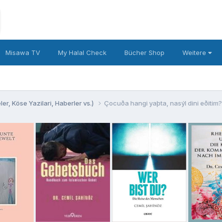
Misawa TV
My Halal Check
Bücher Shop
Weitere
er, Köse Yazilari, Haberler vs.)
Çocuða hangi yaþta, nasýl dini eðitim?