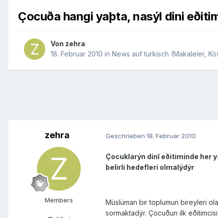
Çocuða hangi yaþta, nasýl dini eðiti
Von
zehra
18. Februar 2010
in
News auf türkisch (Makaleler, Kös
zehra
Geschrieben
18. Februar 2010
Çocuklarýn dinî eðitiminde her y
belirli hedefleri olmalýdýr
Members
Müslüman bir toplumun bireyleri o
sormaktadýr. Çocuðun ilk eðitimci