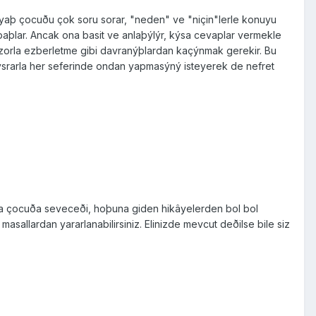
 yaþ çocuðu çok soru sorar, "neden" ve "niçin"lerle konuyu
 baþlar. Ancak ona basit ve anlaþýlýr, kýsa cevaplar vermekle
ri zorla ezberletme gibi davra­nýþlardan kaçýnmak gerekir. Bu
srarla her se­ferinde ondan yapmasýný isteyerek de nefret
ta çocuða seveceði, hoþuna giden hikâyelerden bol bol
 masallardan yararlanabilirsiniz. Elinizde mevcut deðilse bile siz