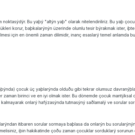
noktasýdýr. Bu yaþý "altýn yaþ" olarak nitelendiriliriz. Bu yaþ ço­c
leri ko­rur, baþkalarýnýn üzerinde olumlu tesir býrakmak is­ter, iþte
esi için en önemli zaman dilimidir, inanç esaslarý temel an­lamda bu 
ýnda) çocuk üç yaþlarýnda olduðu gibi tekrar olumsuz davranýþlar
Her zaman birinci ve en iyi olmak ister. Bu dönemde çocuk mantýk
 kalma­yarak onlarý hafýzasýnda tutmasýný saðlamalý ve soru­lar sora
arýndan itibaren sorular sormaya baþlasa da onlarýn bu so­rularýnýn
lisiniz, iþin hakikatinde çoðu zaman çocuklar sorduklarý sorunun cev