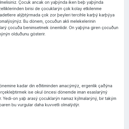
ilmelisiniz. Çocuk ancak on yaþýnda iken beþ ya­þýnda
elliklerinden birisi de çocuklarýn çok kolay etkilenme
ibadetlere alýþtýrmada çok zor þeyleri tercihle karþý karþýya
þmalýsýnýz. Bu dönem, çocuðun akli melekelerinin
ularý çocuða benimsetmek önemlidir. On yaþýna giren çocuðun
nýnýn olduðunu gösterir.
 dönemine kadar din eðitiminden amacýmýz, er­genlik çaðýna
 gerçekleþtirmek ise okul öncesi dönemde iman esaslarýný
r. Yedi-on yaþ arasý çocuklarýn namaz kýlmalarýný, bir takým
tibaren bu vurgular daha kuvvetli olmalýdýr.