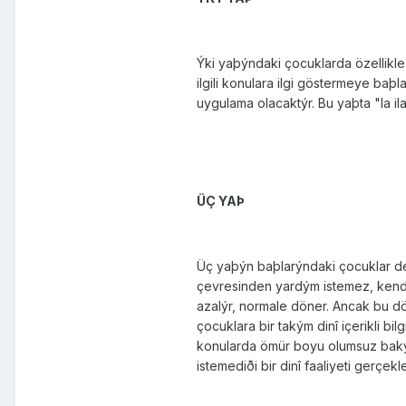
Ýki yaþýndaki çocuklarda özellikle
ilgili konulara ilgi göstermeye baþ
uygulama olacaktýr. Bu yaþta "la ilah
ÜÇ YAÞ
Üç yaþýn baþlarýndaki çocuklar den
çevresinden yardým istemez, kendi
azalýr, normale döner. Ancak bu dön
çocuklara bir takým dinî içerikli b
konularda ömür boyu olumsuz bakýþ
isteme­diði bir dinî faaliyeti gerçe