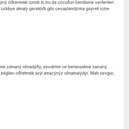
ýný öðrenmek için­dir ki bu da çocuðun kendisine verilenleri
id­diye almalý gerektiði gibi cevaplandýrma gayreti içine
rletme zamaný olmadýðý, sevdirme ve benim­setme zamaný
bilgileri öðretmek asýl amacýnýz olmamalýdýr. Allah sevgisi,