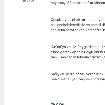
2Tsd
neyi nasýl öð­retebileceðim öðrenm
Çocuklarýn dinî eðitiminde her yaþ
nitelendirebileceðimiz en önemli d
sorusuna nasýl cevap vereceðini bi
Kur'an'ýn ve Hz. Peygamber'in (s.a
sinde gerçekleþen bir olgu olduðun
dan, usanmadan tekrarlamalýdýr. 
Saðlýklý bir din eðitimi verebilme
benimsetme, yedi yaþ ve sonrasýnda
ÝKÝ YAÞ