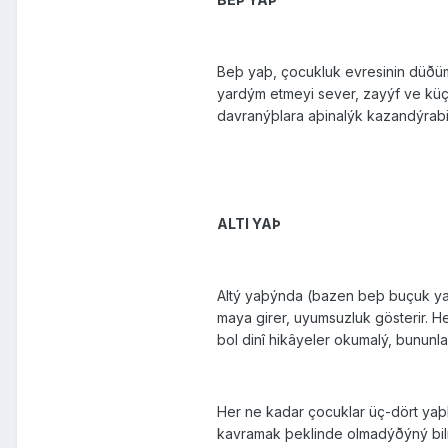
Beþ yaþ, çocukluk evresinin düðüm 
yardým etmeyi sever, zayýf ve küçük
davranýþlara aþinalýk kazandýrabilm
ALTI YAÞ
Altý yaþýnda (bazen beþ buçuk yaþ
maya girer, uyumsuzluk gösterir. 
bol dinî hikâyeler okumalý, bununla
Her ne kadar çocuklar üç-dört yaþl
kavramak þeklinde olmadýðýný bil­me