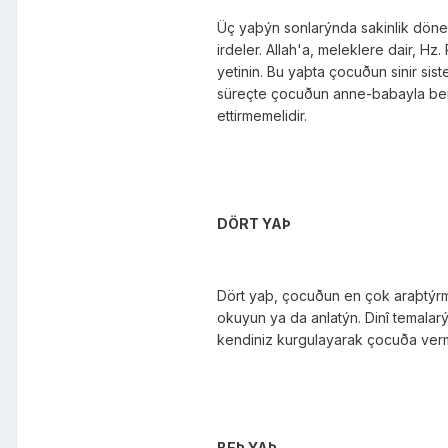
Üç yaþýn sonlarýnda sakinlik döne
irdeler. Allah'a, meleklere dair, 
yetinin. Bu yaþta çocuðun sinir sis
süreçte çocuðun anne-babayla bera
ettir­memelidir.
DÖRT YAÞ
Dört yaþ, çocuðun en çok araþtýrm
okuyun ya da anlatýn. Dinî temalarý,
kendiniz kurgulayarak ço­cuða vermek
BEÞ YAÞ