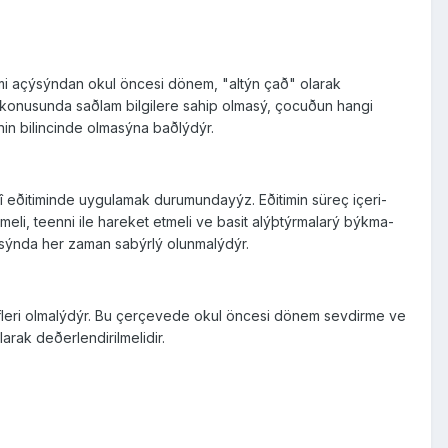
þimi açýsýndan okul öncesi dönem, "altýn çað" olarak
 konusunda saðlam bilgilere sa­hip olmasý, çocuðun hangi
in bilincinde olmasýna baðlýdýr.
 eði­timinde uygulamak durumundayýz. Eðitimin süreç içeri­
eli, teenni ile hareket etmeli ve basit alýþtýrmalarý býkma­
sýnda her zaman sabýrlý olunmalýdýr.
efleri olmalýdýr. Bu çerçevede okul öncesi dönem sevdirme ve
rak deðerlendirilmelidir.