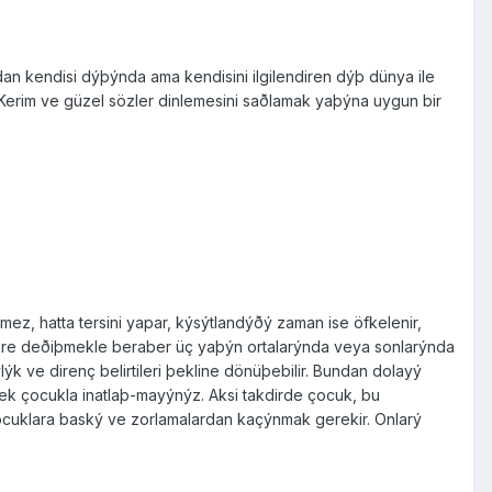
an kendisi dýþýnda ama kendisini ilgilendiren dýþ dünya ile
ý Kerim ve güzel sözler dinlemesini saðlamak yaþýna uygun bir
mez, hatta tersini yapar, kýsýtlandýðý zaman ise öfkelenir,
göre deðiþmekle beraber üç yaþýn ortala­rýnda veya sonlarýnda
ýk ve direnç belirtileri þek­line dönüþebilir. Bundan dolayý
rerek çocukla inatlaþ-mayýnýz. Aksi takdirde çocuk, bu
ocuklara baský ve zorlamalardan kaçýnmak gerekir. Onlarý