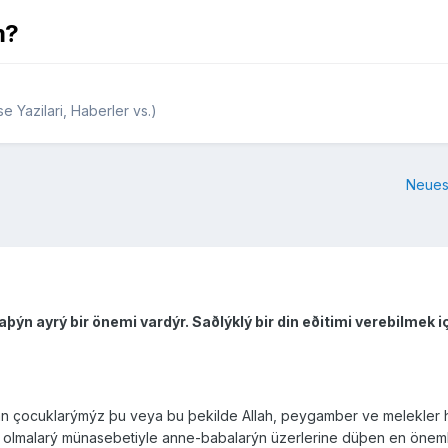
m?
e Yazilari, Haberler vs.)
Neues
aþýn ayrý bir önemi vardýr. Saðlýklý bir din eðitimi verebilmek
lan çocuklarýmýz þu veya bu þekilde Allah, peygamber ve melekler
si olmalarý münasebetiyle anne-babalarýn üzerlerine düþen en öneml