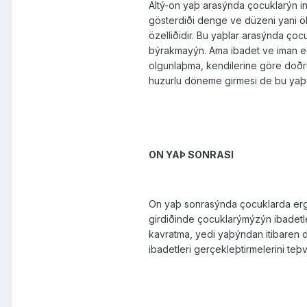
Altý-on yaþ arasýnda çocuklarýn in
gösterdiði denge ve düzeni yani öl
özelliðidir. Bu yaþlar arasýnda çoc
býrakmayýn. Ama ibadet ve iman eð
olgunlaþma, kendilerine göre doðr
huzurlu döneme girmesi de bu yaþý
ON YAÞ SONRASI
On yaþ sonrasýnda çocuklarda ergen
girdiðinde çocuklarýmýzýn ibadetle
kavratma, yedi yaþýndan itibaren d
ibadetleri gerçekleþtirmele­rini teþ