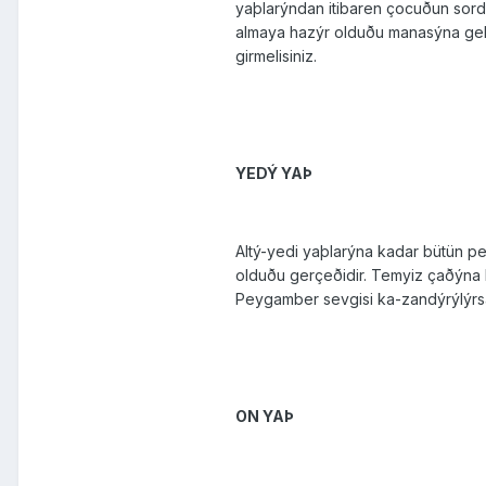
yaþlarýndan itibaren ço­cuðun sord
almaya hazýr olduðu manasýna gelme
girmelisiniz.
YEDÝ YAÞ
Altý-yedi yaþlarýna kadar bütün p
olduðu gerçeðidir. Temyiz çaðýna k
Peygamber sevgisi ka-zandýrýlýrsa
ON YAÞ