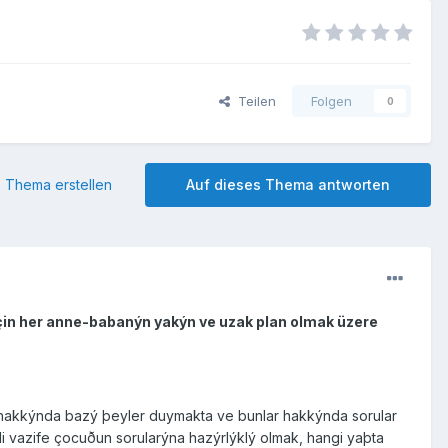
Teilen
Folgen
0
 Thema erstellen
Auf dieses Thema antworten
 için her anne-babanýn yakýn ve uzak plan olmak üzere
 hakkýnda bazý þeyler duymakta ve bunlar hakkýnda sorular
i vazife çocuðun sorularýna hazýrlýklý olmak, hangi yaþta