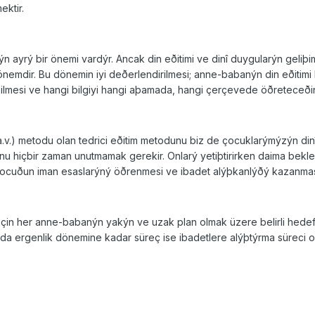
ektir.
ýn ayrý bir önemi vardýr. Ancak din eðitimi ve dinî duygularýn geli
önemdir. Bu dönemin iyi deðerlendirilmesi; anne-babanýn din eðitimi
lmesi ve hangi bilgiyi hangi aþamada, hangi çerçe­vede öðreteceðin
.v.) metodu olan tedrici eðitim metodunu biz de çocuklarýmýzýn dinî
u hiçbir zaman unut­mamak gerekir. Onlarý yetiþtirirken daima beklem
Çocuðun iman esasla­rýný öðrenmesi ve ibadet alýþkanlýðý kazanma
k için her anne-babanýn yakýn ve uzak plan olmak üzere belirli hed
 ergenlik dönemine kadar süreç ise ibadetlere alýþtýrma süreci ola