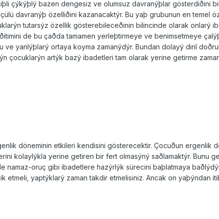
iþli çýkýþlý ba­zen dengesiz ve olumsuz davranýþlar gösterdiðini b
çülü dav­ranýþ özelliðini kazanacaktýr. Bu yaþ grubunun en temel öz
uklarýn tutarsýz özellik gösterebileceðinin bilincinde olarak onlarý 
i­timini de bu çaðda tamamen yerleþtirmeye ve be­nimsetmeye çalý
u ve yanlýþlarý ortaya koyma zamanýdýr. Bundan do­layý dinî doðr
n çocuklarýn artýk bazý ibadetleri tam ola­rak yerine getirme zama
lik dönemi­nin etkileri kendisini gösterecektir. Çocuðun ergen­lik
rini kolaylýkla yerine getiren bir fert olmasýný saðlamak­týr. Bunu
e namaz-oruç gibi ibadetlere hazýrlýk sürecini baþlat­maya baðlýdý
vik etmeli, yaptýklarý zaman takdir etmelisi­niz. Ancak on yaþýndan i